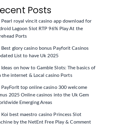
ecent Posts
Pearl royal vincit casino app download for
droid Lagoon Slot RTP 96% Play At the
rehead Ports
Best glory casino bonus Payforit Casinos
dated List to have Uk 2025
Ideas on how to Gamble Slots: The basics of
 the internet & Local casino Ports
PayForIt top online casino 300 welcome
nus 2025 Online casinos into the Uk Gem
rldwide Emerging Areas
Koi best maestro casino Princess Slot
chine by the NetEnt Free Play & Comment