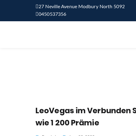
27 Neville Avenue Modbury North 5092
0450537356
LEOVEGAS IM VERBUN
Home
LeoVegas im Verbunden Sp
wie 1 200 Prämie