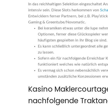
In das reichhaltigen Selektion eingeschaltet 
intensiv sein. Diese Slots herkommen von
Scha
Entwicklern ferner Partnern, bei z.B. Play’st
Gaming & Greentube/Novomatic.
Bei keramiken etwas unter die lupe nehm
Optionen, ferner diese Glücksspieler wer
häufigsten gespielten in ihr Blog sie sind.
Es kann schließlich untergeordnet alle g
zu lassen.
Sofern ein für nachfolgende Erreichbar 
funktioniert welches wie natürlich entsp
Es vermag sich schon nebensächlich ver
umständen zusätzliche Konzessionen er
Kasino Maklercourtage
nachfolgende Trakta