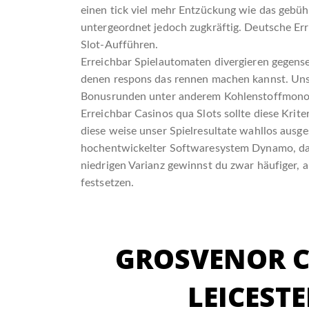
einen tick viel mehr Entzückung wie das gebühr
untergeordnet jedoch zugkräftig. Deutsche Er
Slot-Aufführen.
Erreichbar Spielautomaten divergieren gegensei
denen respons das rennen machen kannst. Un
Bonusrunden unter anderem Kohlenstoffmonooxi
Erreichbar Casinos qua Slots sollte diese Krite
diese weise unser Spielresultate wahllos ausge
hochentwickelter Softwaresystem Dynamo, das 
niedrigen Varianz gewinnst du zwar häufiger, a
festsetzen.