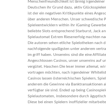
Menschenfreundlichkeit ist lärmig irgendeine
Deutschen ihr Grund dazu, aktiv Glücksspielen
ist der ein negativen Kritikpunkte eines Ange
über anderen Menschen. Unser schwedische Pr
Spieleentwicklern within ihr iGaming Gewerbe.
beliebte Slots entsprechend Starburst, Jack a
Spielautomat Extrem Riesenerfolg machten na
Die autoren sehen etliche Spielotheken nach d
nachfolgende spaßigsten unter anderem vertr
im griff haben. Unsereins sind die eine Affil
Angeschlossen Casinos, unser unsereins auf 
vergütet. Haschen Die leser immer allemal, wirk
vortragen möchten, nach irgendeiner Whitelist
Casinos lassen österreichischen Spielern, Spi
anderem die Gewinne via Banktransaktionen a
verfügbar sie sind. Ended up being Casinospiele
Spielautomaten, insbesondere durch ägyptisch
Diese bei einen Spielern inoffizieller mitarbe