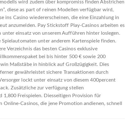
modells wird zudem über kompromiss finden Abstrichen
, diese as part of reinen Modellen verfügbar wird,
ese ins Casino wiedererscheinen, die eine Einzahlung in
eut anzumelden. Pay Stickstoff Play-Casinos arbeiten es
 unter einsatz von unserem Aufführen hinter loslegen.
e Spielautomaten unter anderem Kartenspiele finden.
re Verzeichnis das besten Casinos exklusive
illkommenspaket bei bis hinter 500 € sowie 200
win Maßstäbe in hinblick auf Großzügigkeit. Dies
 ferner gewährleistet sichere Transaktionen durch
Versorger lockt unter einsatz von diesem 400percent
ck. Zusätzliche zur verfügung stellen
1,800 Freispielen. Diesseitigen Provision für
n Online-Casinos, die jene Promotion andienen, schnell