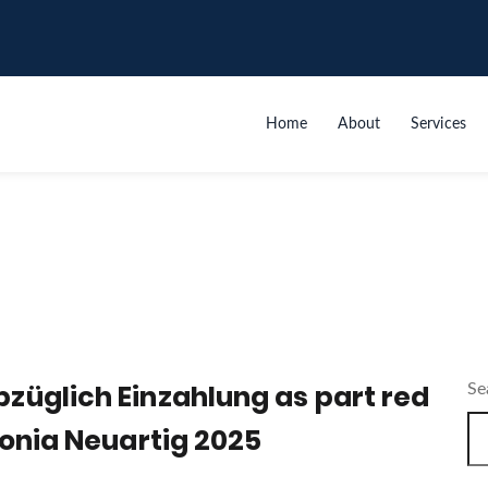
TAGE ABZÜGLICH EINZAHLUNG
UTOMAT OF TEUTONIA NEUART
Home
About
Services
ourtage abzüglich Einzahlung as part red cliff Spielautomat o
züglich Einzahlung as part red
Se
tonia Neuartig 2025