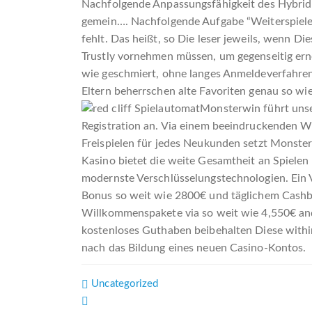
Nachfolgende Anpassungsfähigkeit des Hybrid
gemein…. Nachfolgende Aufgabe “Weiterspielen”
fehlt. Das heißt, so Die leser jeweils, wenn Di
Trustly vornehmen müssen, um gegenseitig ern
wie geschmiert, ohne langes Anmeldeverfahren
Eltern beherrschen alte Favoriten genau so wi
Monsterwin führt unse
Registration an. Via einem beeindruckenden W
Freispielen für jedes Neukunden setzt Monster
Kasino bietet die weite Gesamtheit an Spielen
modernste Verschlüsselungstechnologien. Ein 
Bonus so weit wie 2800€ und täglichem Cashba
Willkommenspakete via so weit wie 4,550€ and 
kostenloses Guthaben beibehalten Diese withi
nach das Bildung eines neuen Casino-Kontos.
Uncategorized