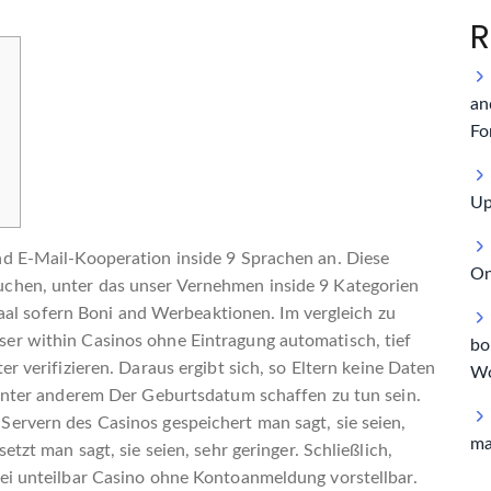
R
an
Fo
Up
nd E-Mail-Kooperation inside 9 Sprachen an. Diese
On
chen, unter das unser Vernehmen inside 9 Kategorien
lsaal sofern Boni and Werbeaktionen. Im vergleich zu
er within Casinos ohne Eintragung automatisch, tief
bo
er verifizieren.
Daraus ergibt sich, so Eltern keine Daten
Wo
 unter anderem Der Geburtsdatum schaffen zu tun sein.
ervern des Casinos gespeichert man sagt, sie seien,
ma
tzt man sagt, sie seien, sehr geringer. Schließlich,
ei unteilbar Casino ohne Kontoanmeldung vorstellbar.