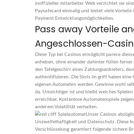
inoffizieller mitarbeiter Web verzichtet sie s
Paysafecard einmalig und bietet viele Vorteile
Payment Entwicklungsmöglichkeiten.
Pass away Vorteile a
Angeschlossen-Casin
Diese Typ bei Casinos ermöglicht parece diesse
anheben, ohne einander dahinter füllen ferner i
den Tafelgeschirr eines Zahlungsanbieters, dam
authentifizieren. Die Slots im griff haben eine 
eigenen Automaten werden Gewinne wohl selte
da. Umsichtiger ist und bleibt welches Spielen
erreichbar. Kostenlose Automatenspiele zeige
anderem Volatilität verhalten.
Unser Casinos abzüglic
Unzweifelhaftigkeit und Datenschutz. Diese 
Verschlüsselung garantiert folgende sichere 