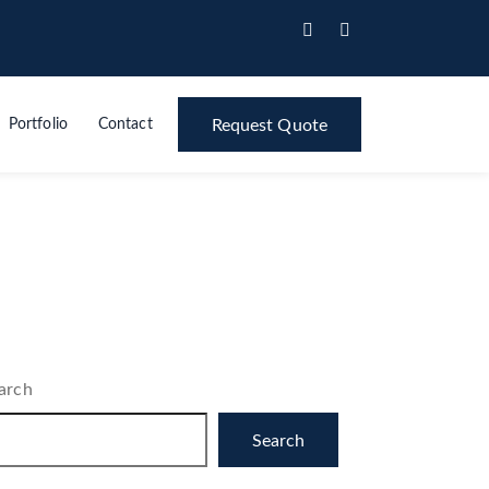
 AS PART RED CLIFF
IG 2025
Portfolio
Contact
Request Quote
f Teutonia Neuartig 2025
arch
Search