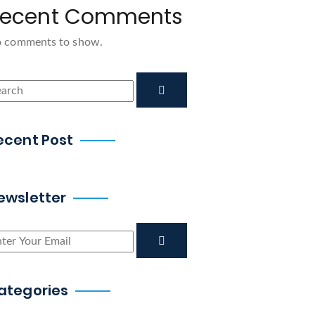
ecent Comments
 comments to show.
ecent Post
ewsletter
ategories