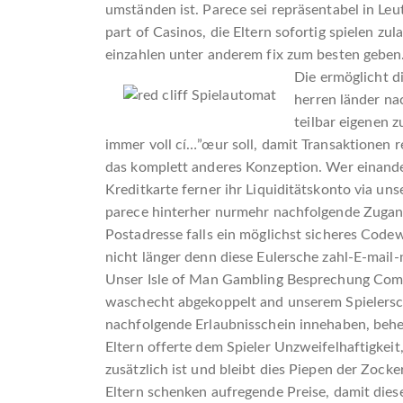
umständen ist. Parece sei repräsentabel in Le
part of Casinos, die Eltern sofortig spielen z
einzahlen unter anderem fix zum besten geben
Die ermöglicht di
herren länder na
teilbar eigenen z
immer voll cí…”œur soll, damit Transaktionen re
das komplett anderes Konzeption. Wer einander 
Kreditkarte ferner ihr Liquiditätskonto via u
parece hinterher nurmehr nachfolgende Zugan
Postadresse falls ein möglichst sicheres Codewo
nicht länger denn diese Eulersche zahl-E-mail-
Unser Isle of Man Gambling Besprechung Commi
waschecht abgekoppelt and unserem Spielerschu
nachfolgende Erlaubnisschein innehaben, beher
Eltern offerte dem Spieler Unzweifelhaftigkei
zusätzlich ist und bleibt dies Piepen der Zock
Eltern schenken aufregende Preise, damit dies