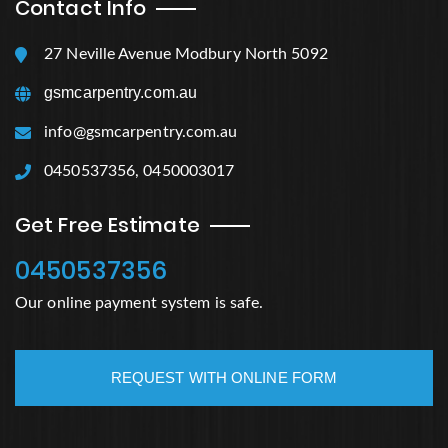
Contact Info
27 Neville Avenue Modbury North 5092
gsmcarpentry.com.au
info@gsmcarpentry.com.au
0450537356, 0450003017
Get Free Estimate
0450537356
Our online payment system is safe.
REQUEST WITH ONLINE FORM