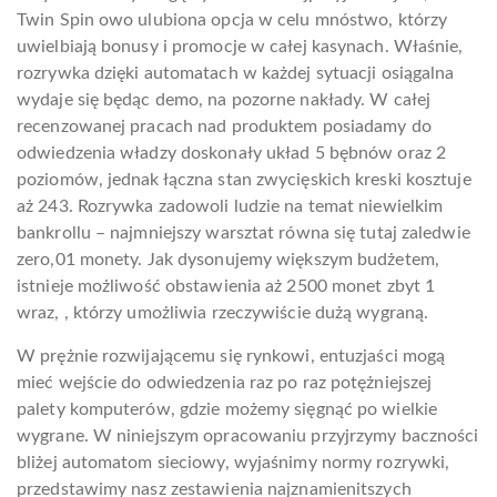
Twin Spin owo ulubiona opcja w celu mnóstwo, którzy
uwielbiają bonusy i promocje w całej kasynach. Właśnie,
rozrywka dzięki automatach w każdej sytuacji osiągalna
wydaje się będąc demo, na pozorne nakłady. W całej
recenzowanej pracach nad produktem posiadamy do
odwiedzenia władzy doskonały układ 5 bębnów oraz 2
poziomów, jednak łączna stan zwycięskich kreski kosztuje
aż 243. Rozrywka zadowoli ludzie na temat niewielkim
bankrollu – najmniejszy warsztat równa się tutaj zaledwie
zero,01 monety. Jak dysonujemy większym budżetem,
istnieje możliwość obstawienia aż 2500 monet zbyt 1
wraz, , którzy umożliwia rzeczywiście dużą wygraną.
W prężnie rozwijającemu się rynkowi, entuzjaści mogą
mieć wejście do odwiedzenia raz po raz potężniejszej
palety komputerów, gdzie możemy sięgnąć po wielkie
wygrane. W niniejszym opracowaniu przyjrzymy baczności
bliżej automatom sieciowy, wyjaśnimy normy rozrywki,
przedstawimy nasz zestawienia najznamienitszych