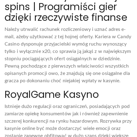
spins | Programiści gier
dzięki rzeczywiste finanse
Należy utrwalić rachunek rozliczeniowy i uznać adres e-
mail, ażeby użytkować z tej hojnej oferty. Kariera w Candy
Casino dysponuje przyjacielski wymóg ruchu wynoszący
tylko i wyłącznie x20, co sprawia ją jakąś z w największym
stopniu pociągających ofert osiągalnych w dziedzinie.
Pewną pochodzące z pierwszych właściwości wszystkich
opisanych promocji owo, że znajdują się one osiągalne dla
gracza po dokonaniu choć niejakiej wpłaty w kasynie.
RoyalGame Kasyno
Istnieje dużo regulacji oraz ograniczeń, posiadających pod
zamiarze opiekę konsumentów jak i również zapewnienie
szczerej konkurencji na rynku hazardowym. Rozrywka przy
kasynie online być może dostarczyć wiele emocji oraz
zostanie zapewne obfitować w dużo szans dzięki większe