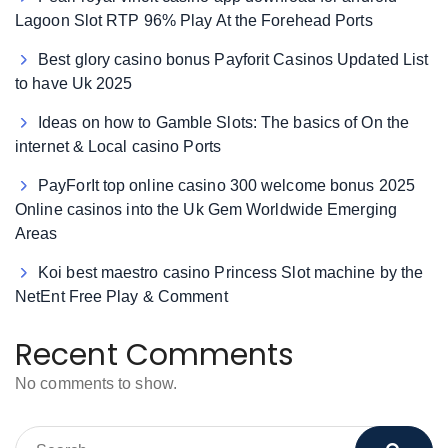
Lagoon Slot RTP 96% Play At the Forehead Ports
Best glory casino bonus Payforit Casinos Updated List
to have Uk 2025
Ideas on how to Gamble Slots: The basics of On the
internet & Local casino Ports
PayForIt top online casino 300 welcome bonus 2025
Online casinos into the Uk Gem Worldwide Emerging
Areas
Koi best maestro casino Princess Slot machine by the
NetEnt Free Play & Comment
Recent Comments
No comments to show.