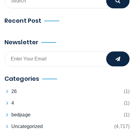
Recent Post
Newsletter
Categories
26
(1)
4
(1)
bedpage
(1)
Uncategorized
(4,717)