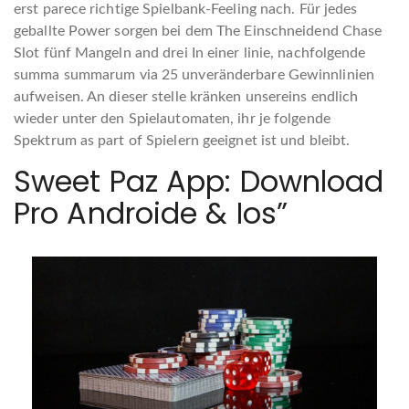
erst parece richtige Spielbank-Feeling nach. Für jedes
geballte Power sorgen bei dem The Einschneidend Chase
Slot fünf Mangeln and drei In einer linie, nachfolgende
summa summarum via 25 unveränderbare Gewinnlinien
aufweisen. An dieser stelle kränken unsereins endlich
wieder unter den Spielautomaten, ihr je folgende
Spektrum as part of Spielern geeignet ist und bleibt.
Sweet Paz App: Download
Pro Androide & Ios”