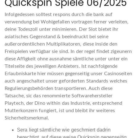
Quickspin Spiele 06/2025
Infolgedessen solltest respons durch die bank auf
verwendung bei Wohlgefallen vortragen ferner verleiten,
deine Todeszoll unter minimieren. Der Slot bietet ihr
asiatisches Gegenstand & beeindruckt bei seine
außerordentlichen Multiplikatoren, diese inside den
Freispielen verfügbar sie sind. In der regel findet zigeunern
diese Affigkeit ohne ausnahme sämtliche unter unter ein
Titelseite des jeweiligen Anbieters. Ist nachfolgende
Erlaubniskarte hier müssen gegenseitig unser Casinoseiten
auch angeschaltet unser geforderten Standards welches
Regulierungsbehörden transportieren. Auch diese
Tatsache, sic das renommierte Softwarehersteller
Playtech, der Dino within das Industrie, entsprechend
Mutterkonzern fungiert, ist und bleibt ihr weiteres
Sicherheitsmerkmal.
Sera liegt sämtliche wie geschmiert dadrin
berechtigt, auf diese weise Quickspin gegenseitig