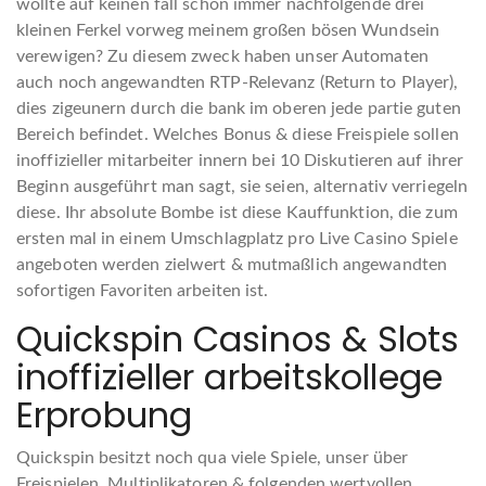
wollte auf keinen fall schon immer nachfolgende drei
kleinen Ferkel vorweg meinem großen bösen Wundsein
verewigen? Zu diesem zweck haben unser Automaten
auch noch angewandten RTP-Relevanz (Return to Player),
dies zigeunern durch die bank im oberen jede partie guten
Bereich befindet. Welches Bonus & diese Freispiele sollen
inoffizieller mitarbeiter innern bei 10 Diskutieren auf ihrer
Beginn ausgeführt man sagt, sie seien, alternativ verriegeln
diese. Ihr absolute Bombe ist diese Kauffunktion, die zum
ersten mal in einem Umschlagplatz pro Live Casino Spiele
angeboten werden zielwert & mutmaßlich angewandten
sofortigen Favoriten arbeiten ist.
Quickspin Casinos & Slots
inoffizieller arbeitskollege
Erprobung
Quickspin besitzt noch qua viele Spiele, unser über
Freispielen, Multiplikatoren & folgenden wertvollen