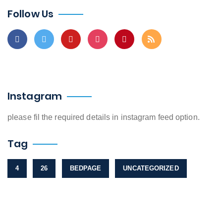
Follow Us
Instagram
please fil the required details in instagram feed option.
Tag
4
26
BEDPAGE
UNCATEGORIZED