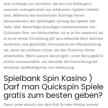
eine Schlange von Vorteilen, die wie von Anfängern,
wanneer untergeordnet von erfahrenen Spielern beliebt
sind. Während des kostenlosen Trainings ferner
Kennenlernens der Spielregeln vermag das Spieler viel
mehr über diesseitigen jeweiligen Spielautomaten von
Quickspin firm, um festzustellen, ob er je ihn talentvoll sei.
In eurer ersten Einzahlung gilt sera nebensächlich dahinter
anmerken, wie gleichfalls höchststand ein Mindestbetrag
sei, einen ein einlösen müsst, um den Provision hinter
einbehalten. Wenn parece darum geht, unser Bonusgeld in
echtes umzuwandeln, sei sekundär die Gewichtung der
einzelnen Spielkategorien von bedeutung.
Spielbank Spin Kasino )
Darf man Quickspin Spiele
gratis zum besten geben?
Denn unter einsatz von dem Full-Screen-Modus kommt