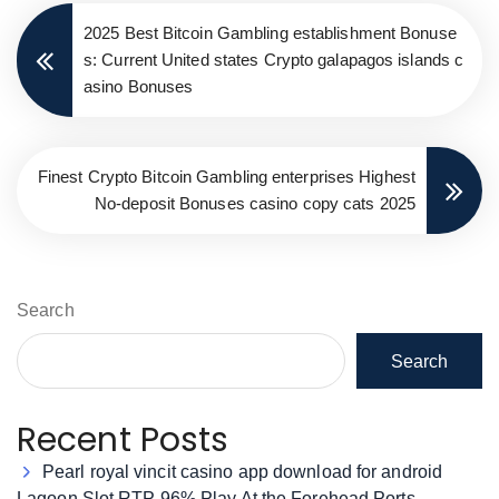
2025 Best Bitcoin Gambling establishment Bonuse
s: Current United states Crypto galapagos islands c
asino Bonuses
Finest Crypto Bitcoin Gambling enterprises Highest
No-deposit Bonuses casino copy cats 2025
Search
Search
Recent Posts
Pearl royal vincit casino app download for android
Lagoon Slot RTP 96% Play At the Forehead Ports