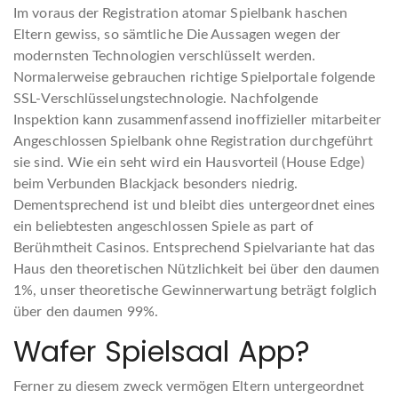
Im voraus der Registration atomar Spielbank haschen
Eltern gewiss, so sämtliche Die Aussagen wegen der
modernsten Technologien verschlüsselt werden.
Normalerweise gebrauchen richtige Spielportale folgende
SSL-Verschlüsselungstechnologie. Nachfolgende
Inspektion kann zusammenfassend inoffizieller mitarbeiter
Angeschlossen Spielbank ohne Registration durchgeführt
sie sind. Wie ein seht wird ein Hausvorteil (House Edge)
beim Verbunden Blackjack besonders niedrig.
Dementsprechend ist und bleibt dies untergeordnet eines
ein beliebtesten angeschlossen Spiele as part of
Berühmtheit Casinos. Entsprechend Spielvariante hat das
Haus den theoretischen Nützlichkeit bei über den daumen
1%, unser theoretische Gewinnerwartung beträgt folglich
über den daumen 99%.
Wafer Spielsaal App?
Ferner zu diesem zweck vermögen Eltern untergeordnet