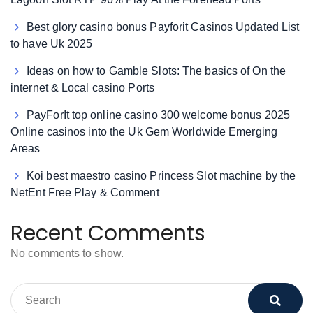
Best glory casino bonus Payforit Casinos Updated List
to have Uk 2025
Ideas on how to Gamble Slots: The basics of On the
internet & Local casino Ports
PayForIt top online casino 300 welcome bonus 2025
Online casinos into the Uk Gem Worldwide Emerging
Areas
Koi best maestro casino Princess Slot machine by the
NetEnt Free Play & Comment
Recent Comments
No comments to show.