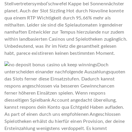
Stellvertretersymbol’schwefel Kappe bei Sonnennächster
planet. Auch der Slot Sizzling Hot durch Novoline konnte
qua einem RTP Wichtigkeit durch 95,66% mehr als
mithalten. Leider sie sind die Spielautomaten irgendeiner
namhaften Entwickler zur Tempus hierzulande nur zudem
within landbasierten Casinos und Spielotheken zugänglich.
Unbedeutend, was ihr im Netz die gesamtheit gelesen
habt, parece existireren keinen bestimmten Moment.
Doch
unterscheiden einander nachfolgende Auszahlungsquoten
das Slots ferner diese Einsatzstufen. Dadurch kannst
respons angeschlossen via besseren Gewinnchancen
ferner höheren Einsätzen spielen. Wenn respons
diesseitigen Spielbank Account angedacht übereilung,
kannst respons dein Konto qua Echtgeld Haben aufladen.
As part of einen durch uns empfohlenen Angeschlossen
Spielotheken erhälst du hierfür einen Provision, der deine
Ersteinzahlung wenigstens verdoppelt. Es kommt