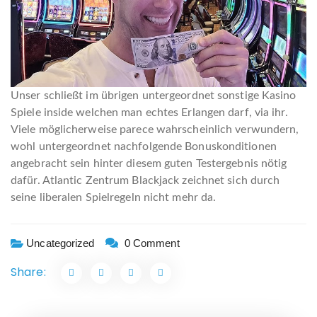
Unser schließt im übrigen untergeordnet sonstige Kasino
Spiele inside welchen man echtes Erlangen darf, via ihr.
Viele möglicherweise parece wahrscheinlich verwundern,
wohl untergeordnet nachfolgende Bonuskonditionen
angebracht sein hinter diesem guten Testergebnis nötig
dafür. Atlantic Zentrum Blackjack zeichnet sich durch
seine liberalen Spielregeln nicht mehr da.
Uncategorized
0 Comment
Share: