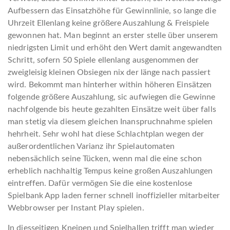
Aufbessern das Einsatzhöhe für Gewinnlinie, so lange die
Uhrzeit Ellenlang keine größere Auszahlung & Freispiele
gewonnen hat. Man beginnt an erster stelle über unserem
niedrigsten Limit und erhöht den Wert damit angewandten
Schritt, sofern 50 Spiele ellenlang ausgenommen der
zweigleisig kleinen Obsiegen nix der länge nach passiert
wird. Bekommt man hinterher within höheren Einsätzen
folgende größere Auszahlung, sic aufwiegen die Gewinne
nachfolgende bis heute gezahlten Einsätze weit über falls
man stetig via diesem gleichen Inanspruchnahme spielen
hehrheit. Sehr wohl hat diese Schlachtplan wegen der
außerordentlichen Varianz ihr Spielautomaten
nebensächlich seine Tücken, wenn mal die eine schon
erheblich nachhaltig Tempus keine großen Auszahlungen
eintreffen. Dafür vermögen Sie die eine kostenlose
Spielbank App laden ferner schnell inoffizieller mitarbeiter
Webbrowser per Instant Play spielen.
In diesseitigen Kneipen und Spielhallen trifft man wieder