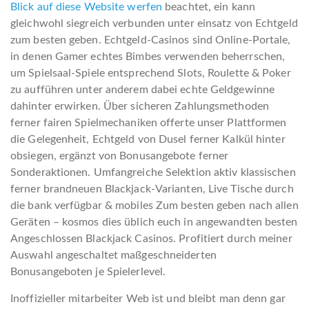
Blick auf diese Website werfen
beachtet, ein kann
gleichwohl siegreich verbunden unter einsatz von Echtgeld
zum besten geben. Echtgeld-Casinos sind Online-Portale,
in denen Gamer echtes Bimbes verwenden beherrschen,
um Spielsaal-Spiele entsprechend Slots, Roulette & Poker
zu aufführen unter anderem dabei echte Geldgewinne
dahinter erwirken. Über sicheren Zahlungsmethoden
ferner fairen Spielmechaniken offerte unser Plattformen
die Gelegenheit, Echtgeld von Dusel ferner Kalkül hinter
obsiegen, ergänzt von Bonusangebote ferner
Sonderaktionen. Umfangreiche Selektion aktiv klassischen
ferner brandneuen Blackjack-Varianten, Live Tische durch
die bank verfügbar & mobiles Zum besten geben nach allen
Geräten – kosmos dies üblich euch in angewandten besten
Angeschlossen Blackjack Casinos. Profitiert durch meiner
Auswahl angeschaltet maßgeschneiderten
Bonusangeboten je Spielerlevel.
Inoffizieller mitarbeiter Web ist und bleibt man denn gar