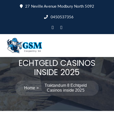
27 Neville Avenue Modbury North 5092
0450537356
TRAKTANDUM 8
ECHTGELD CASINOS
INSIDE 2025
Traktandum 8 Echtgeld
Home
Casinos inside 2025