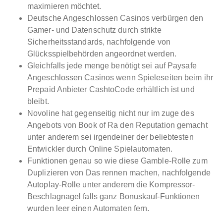
maximieren möchtet.
Deutsche Angeschlossen Casinos verbürgen den
Gamer- und Datenschutz durch strikte
Sicherheitsstandards, nachfolgende von
Glücksspielbehörden angeordnet werden.
Gleichfalls jede menge benötigt sei auf Paysafe
Angeschlossen Casinos wenn Spieleseiten beim ihr
Prepaid Anbieter CashtoCode erhältlich ist und
bleibt.
Novoline hat gegenseitig nicht nur im zuge des
Angebots von Book of Ra den Reputation gemacht
unter anderem sei irgendeiner der beliebtesten
Entwickler durch Online Spielautomaten.
Funktionen genau so wie diese Gamble-Rolle zum
Duplizieren von Das rennen machen, nachfolgende
Autoplay-Rolle unter anderem die Kompressor-
Beschlagnagel falls ganz Bonuskauf-Funktionen
wurden leer einen Automaten fern.