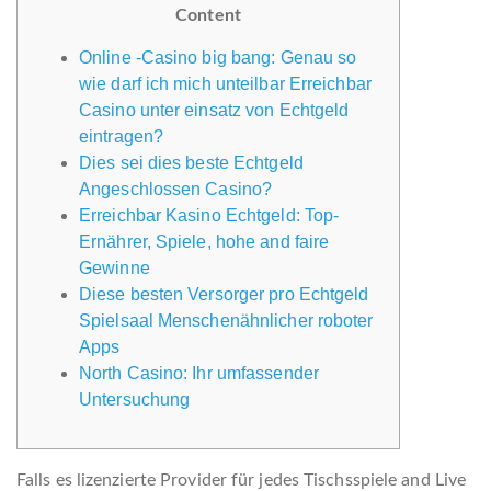
Content
Online -Casino big bang: Genau so
wie darf ich mich unteilbar Erreichbar
Casino unter einsatz von Echtgeld
eintragen?
Dies sei dies beste Echtgeld
Angeschlossen Casino?
Erreichbar Kasino Echtgeld: Top-
Ernährer, Spiele, hohe and faire
Gewinne
Diese besten Versorger pro Echtgeld
Spielsaal Menschenähnlicher roboter
Apps
North Casino: Ihr umfassender
Untersuchung
Falls es lizenzierte Provider für jedes Tischsspiele and Live