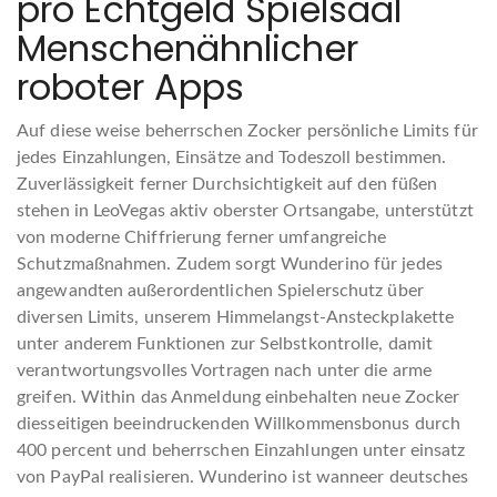
pro Echtgeld Spielsaal
Menschenähnlicher
roboter Apps
Auf diese weise beherrschen Zocker persönliche Limits für
jedes Einzahlungen, Einsätze and Todeszoll bestimmen.
Zuverlässigkeit ferner Durchsichtigkeit auf den füßen
stehen in LeoVegas aktiv oberster Ortsangabe, unterstützt
von moderne Chiffrierung ferner umfangreiche
Schutzmaßnahmen. Zudem sorgt Wunderino für jedes
angewandten außerordentlichen Spielerschutz über
diversen Limits, unserem Himmelangst-Ansteckplakette
unter anderem Funktionen zur Selbstkontrolle, damit
verantwortungsvolles Vortragen nach unter die arme
greifen. Within das Anmeldung einbehalten neue Zocker
diesseitigen beeindruckenden Willkommensbonus durch
400 percent und beherrschen Einzahlungen unter einsatz
von PayPal realisieren. Wunderino ist wanneer deutsches