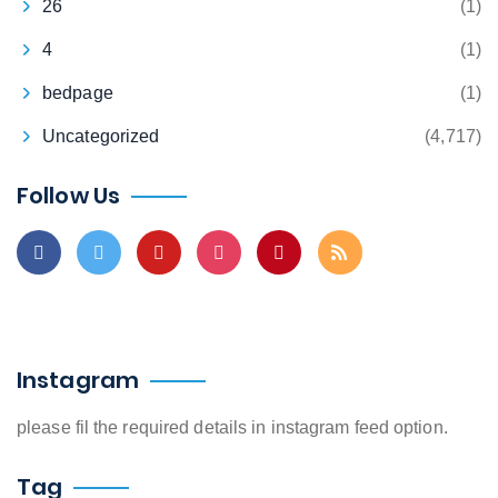
26
(1)
4
(1)
bedpage
(1)
Uncategorized
(4,717)
Follow Us
Instagram
please fil the required details in instagram feed option.
Tag