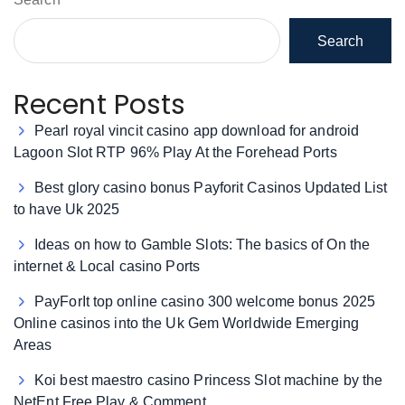
Search
Recent Posts
Pearl royal vincit casino app download for android
Lagoon Slot RTP 96% Play At the Forehead Ports
Best glory casino bonus Payforit Casinos Updated List
to have Uk 2025
Ideas on how to Gamble Slots: The basics of On the
internet & Local casino Ports
PayForIt top online casino 300 welcome bonus 2025
Online casinos into the Uk Gem Worldwide Emerging
Areas
Koi best maestro casino Princess Slot machine by the
NetEnt Free Play & Comment