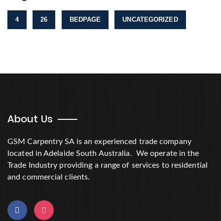
4
26
BEDPAGE
UNCATEGORIZED
About Us
GSM Carpentry SA is an experienced trade company
located in Adelaide South Australia. We operate in the
Trade Industry providing a range of services to residential
and commercial clients.