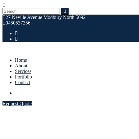
27 Neville Avenue Modbury North 5092
0450537356
Home
About
Services
Portfolio
Contact
Request Quote
TODO SOBRE LAS TRAGAMONEDAS 3D ¿TODA