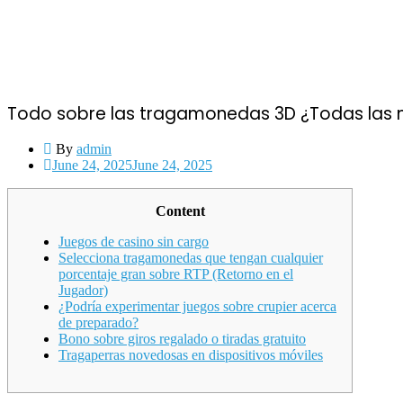
Home
Todo sobre las tragamonedas 3D ¿Todas las mejores jue
Todo sobre las tragamonedas 3D ¿Todas las m
By
admin
June 24, 2025
June 24, 2025
Content
Juegos de casino sin cargo
Selecciona tragamonedas que tengan cualquier
porcentaje gran sobre RTP (Retorno en el
Jugador)
¿Podría experimentar juegos sobre crupier acerca
de preparado?
Bono sobre giros regalado o tiradas gratuito
Tragaperras novedosas en dispositivos móviles