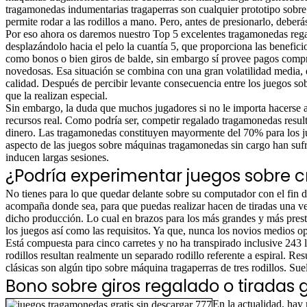
tragamonedas indumentarias tragaperras son cualquier prototipo sobre j
permite rodar a las rodillos a mano. Pero, antes de presionarlo, deberás
Por eso ahora os daremos nuestro Top 5 excelentes tragamonedas regal
desplazándolo hacia el pelo la cuantía 5, que proporciona las benefici
como bonos o bien giros de balde, sin embargo sí provee pagos comprom
novedosas. Esa situación se combina con una gran volatilidad media, 
calidad. Después de percibir levante consecuencia entre los juegos sob
que la realizan especial.
Sin embargo, la duda que muchos jugadores si no le importa hacerse am
recursos real. Como podrí­a ser, competir regalado tragamonedas result
dinero. Las tragamonedas constituyen mayormente del 70% para los jueg
aspecto de las juegos sobre máquinas tragamonedas sin cargo han sufr
inducen largas sesiones.
¿Podría experimentar juegos sobre 
No tienes para lo que quedar delante sobre su computador con el fin d
acompaña donde sea, para que puedas realizar hacen de tiradas una vez 
dicho producción. Lo cual en brazos para los más grandes y más presti
los juegos así­ como las requisitos. Ya que, nunca los novios medios ope
Está compuesta para cinco carretes y no ha transpirado inclusive 243 lí
rodillos resultan realmente un separado rodillo referente a espiral. Re
clásicas son algún tipo sobre máquina tragaperras de tres rodillos. Sue
Bono sobre giros regalado o tiradas g
En la actualidad, hay 