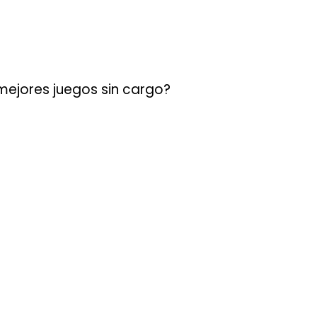
gos sin cargo?
ejores juegos sin cargo?