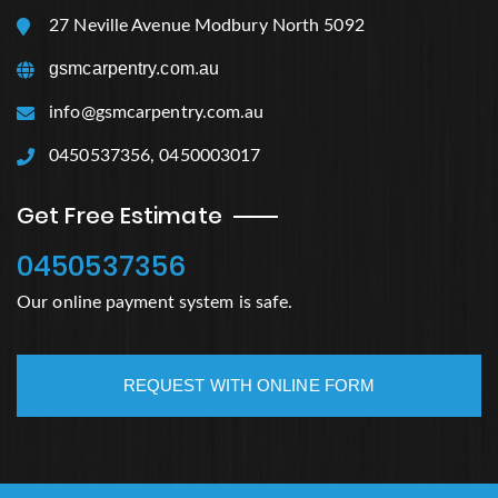
27 Neville Avenue Modbury North 5092
gsmcarpentry.com.au
info@gsmcarpentry.com.au
0450537356, 0450003017
Get Free Estimate
0450537356
Our online payment system is safe.
REQUEST WITH ONLINE FORM