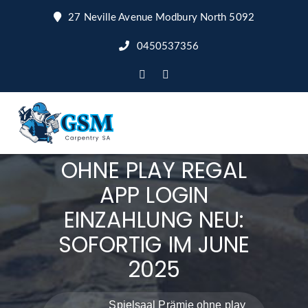
27 Neville Avenue Modbury North 5092
0450537356
SPIELSAAL PRÄMIE
OHNE PLAY REGAL
APP LOGIN
EINZAHLUNG NEU:
SOFORTIG IM JUNE
2025
Spielsaal Prämie ohne play