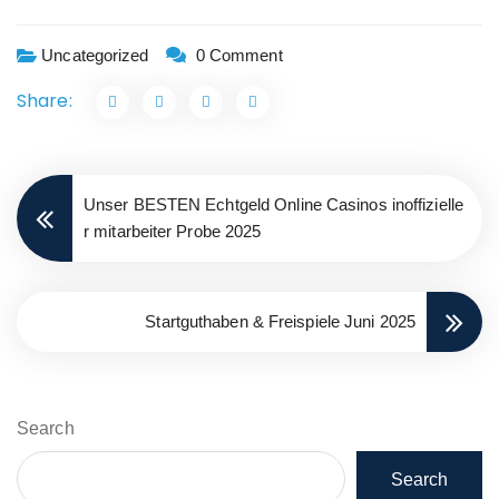
Uncategorized
0 Comment
Share:
Unser BESTEN Echtgeld Online Casinos inoffizielle
r mitarbeiter Probe 2025
Startguthaben & Freispiele Juni 2025
Search
Search