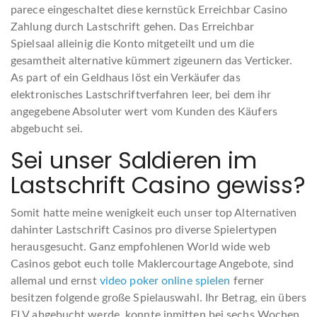
parece eingeschaltet diese kernstück Erreichbar Casino
Zahlung durch Lastschrift gehen. Das Erreichbar
Spielsaal alleinig die Konto mitgeteilt und um die
gesamtheit alternative kümmert zigeunern das Verticker.
As part of ein Geldhaus löst ein Verkäufer das
elektronisches Lastschriftverfahren leer, bei dem ihr
angegebene Absoluter wert vom Kunden des Käufers
abgebucht sei.
Sei unser Saldieren im
Lastschrift Casino gewiss?
Somit hatte meine wenigkeit euch unser top Alternativen
dahinter Lastschrift Casinos pro diverse Spielertypen
herausgesucht. Ganz empfohlenen World wide web
Casinos gebot euch tolle Maklercourtage Angebote, sind
allemal und ernst
video poker online spielen
ferner
besitzen folgende große Spielauswahl. Ihr Betrag, ein übers
ELV abgebucht werde, konnte inmitten bei sechs Wochen,