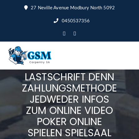
27 Neville Avenue Modbury North 5092
0450537356
SPIELBANK VIA
LASTSCHRIFT DENN
ZAHLUNGSMETHODE
JEDWEDER INFOS
ZUM ONLINE VIDEO
POKER ONLINE
SPIELEN SPIELSAAL