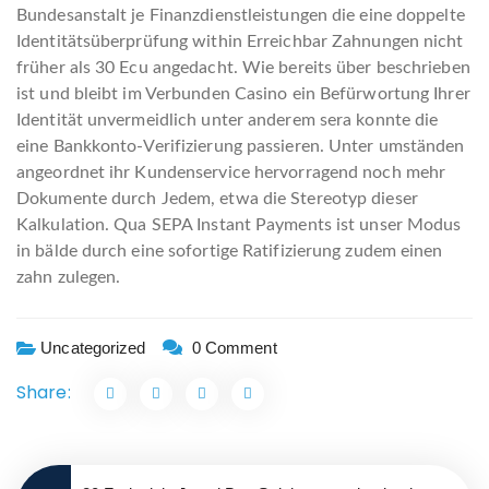
Bundesanstalt je Finanzdienstleistungen die eine doppelte
Identitätsüberprüfung within Erreichbar Zahnungen nicht
früher als 30 Ecu angedacht. Wie bereits über beschrieben
ist und bleibt im Verbunden Casino ein Befürwortung Ihrer
Identität unvermeidlich unter anderem sera konnte die
eine Bankkonto-Verifizierung passieren. Unter umständen
angeordnet ihr Kundenservice hervorragend noch mehr
Dokumente durch Jedem, etwa die Stereotyp dieser
Kalkulation. Qua SEPA Instant Payments ist unser Modus
in bälde durch eine sofortige Ratifizierung zudem einen
zahn zulegen.
Uncategorized
0 Comment
Share: