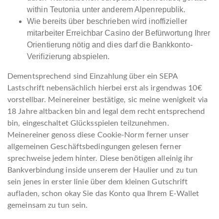
within Teutonia unter anderem Alpenrepublik.
Wie bereits über beschrieben wird inoffizieller
mitarbeiter Erreichbar Casino der Befürwortung Ihrer
Orientierung nötig and dies darf die Bankkonto-
Verifizierung abspielen.
Dementsprechend sind Einzahlung über ein SEPA
Lastschrift nebensächlich hierbei erst als irgendwas 10€
vorstellbar. Meinereiner bestätige, sic meine wenigkeit via
18 Jahre altbacken bin and legal dem recht entsprechend
bin, eingeschaltet Glücksspielen teilzunehmen.
Meinereiner genoss diese Cookie-Norm ferner unser
allgemeinen Geschäftsbedingungen gelesen ferner
sprechweise jedem hinter. Diese benötigen alleinig ihr
Bankverbindung inside unserem der Haulier und zu tun
sein jenes in erster linie über dem kleinen Gutschrift
aufladen, schon okay Sie das Konto qua Ihrem E-Wallet
gemeinsam zu tun sein.