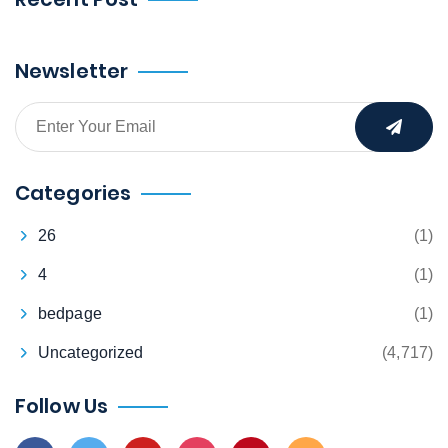
Newsletter
Categories
26
(1)
4
(1)
bedpage
(1)
Uncategorized
(4,717)
Follow Us