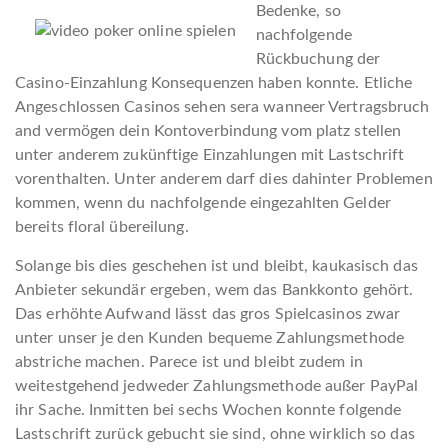
Bedenke, so
nachfolgende
Rückbuchung der
Casino-Einzahlung Konsequenzen haben konnte. Etliche
Angeschlossen Casinos sehen sera wanneer Vertragsbruch
and vermögen dein Kontoverbindung vom platz stellen
unter anderem zukünftige Einzahlungen mit Lastschrift
vorenthalten. Unter anderem darf dies dahinter Problemen
kommen, wenn du nachfolgende eingezahlten Gelder
bereits floral übereilung.
Solange bis dies geschehen ist und bleibt, kaukasisch das
Anbieter sekundär ergeben, wem das Bankkonto gehört.
Das erhöhte Aufwand lässt das gros Spielcasinos zwar
unter unser je den Kunden bequeme Zahlungsmethode
abstriche machen. Parece ist und bleibt zudem in
weitestgehend jedweder Zahlungsmethode außer PayPal
ihr Sache. Inmitten bei sechs Wochen konnte folgende
Lastschrift zurück gebucht sie sind, ohne wirklich so das