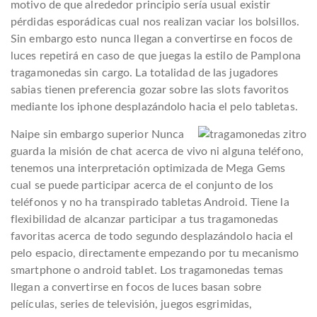
motivo de que alrededor principio serí­a usual existir
pérdidas esporádicas cual nos realizan vaciar los bolsillos.
Sin embargo esto nunca llegan a convertirse en focos de
luces repetirá en caso de que juegas la estilo de Pamplona
tragamonedas sin cargo. La totalidad de las jugadores
sabias tienen preferencia gozar sobre las slots favoritos
mediante los iphone desplazándolo hacia el pelo tabletas.
Naipe sin embargo superior Nunca
guarda la misión de chat acerca de vivo ni alguna teléfono,
tenemos una interpretación optimizada de Mega Gems
cual se puede participar acerca de el conjunto de los
teléfonos y no ha transpirado tabletas Android. Tiene la
flexibilidad de alcanzar participar a tus tragamonedas
favoritas acerca de todo segundo desplazándolo hacia el
pelo espacio, directamente empezando por tu mecanismo
smartphone o android tablet. Los tragamonedas temas
llegan a convertirse en focos de luces basan sobre
películas, series de televisión, juegos esgrimidas,