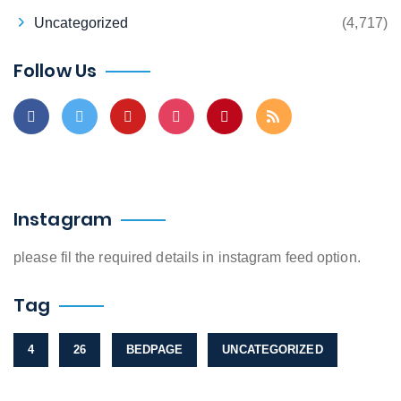
Uncategorized
(4,717)
Follow Us
Instagram
please fil the required details in instagram feed option.
Tag
4
26
BEDPAGE
UNCATEGORIZED