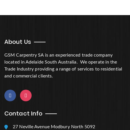
About Us
GSM Carpentry SA is an experienced trade company
located in Adelaide South Australia. We operate in the
Trade Industry providing a range of services to residential
and commercial clients.
Contact Info
27 Neville Avenue Modbury North 5092