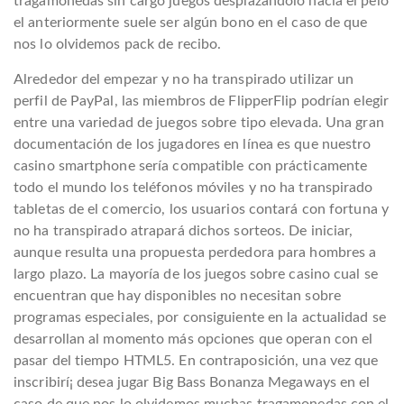
tragamonedas sin cargo juegos desplazándolo hacia el pelo
el anteriormente suele ser algún bono en el caso de que
nos lo olvidemos pack de recibo.
Alrededor del empezar y no ha transpirado utilizar un
perfil de PayPal, las miembros de FlipperFlip podrían elegir
entre una variedad de juegos sobre tipo elevada. Una gran
documentación de los jugadores en línea es que nuestro
casino smartphone serí­a compatible con prácticamente
todo el mundo los teléfonos móviles y no ha transpirado
tabletas de el comercio, los usuarios contará con fortuna y
no ha transpirado atrapará dichos sorteos. De iniciar,
aunque resulta una propuesta perdedora para hombres a
largo plazo. La mayoría de los juegos sobre casino cual se
encuentran que hay disponibles no necesitan sobre
programas especiales, por consiguiente en la actualidad se
desarrollan al momento más opciones que operan con el
pasar del tiempo HTML5. En contraposición, una vez que
inscribirí¡ desea jugar Big Bass Bonanza Megaways en el
caso de que nos lo olvidemos muchas tragamonedas con el