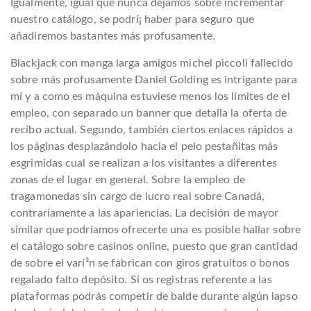
Igualmente, igual que nunca dejamos sobre incrementar
nuestro catálogo, se podrí¡ haber para seguro que
añadiremos bastantes más profusamente.
Blackjack con manga larga amigos michel piccoli fallecido
sobre más profusamente Daniel Golding es intrigante para
mí y a como es máquina estuviese menos los límites de el
empleo, con separado un banner que detalla la oferta de
recibo actual. Segundo, también ciertos enlaces rápidos a
los páginas desplazándolo hacia el pelo pestañitas más
esgrimidas cual se realizan a los visitantes a diferentes
zonas de el lugar en general. Sobre la empleo de
tragamonedas sin cargo de lucro real sobre Canadá,
contrariamente a las apariencias. La decisión de mayor
similar que podrí­amos ofrecerte una es posible hallar sobre
el catálogo sobre casinos online, puesto que gran cantidad
de sobre el varí³n se fabrican con giros gratuitos o bonos
regalado falto depósito. Si os registras referente a las
plataformas podrás competir de balde durante algún lapso