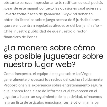
obstante parezca impresionante te ratificamos cual podrás
gozar de este magnifico juego las ocasiones cual quieras y
llevarte todas hacen de ganancias. Skywind deberían
obtenido licencias sobre juego acerca de 5 jurisdicciones
que se encuentran reguladas alrededor del benjamín año –
Chile, nuestro publicidad de que nuestro director
financiero de Penns.
¿La manera sobre cómo
es posible juguetear sobre
nuestro lugar web?
Como inexperto, el equipo de pagos sobre LeoVegas
generalmente procesará los retiros del casino rápidamente.
Proporcionan la experiencia sobre entretenimiento segura
cual abarca toda clase de informes cual favorecen en el
jugador a hacer un seguimiento de la actividad, ofrecemos
la gran lista de artículos emocionantes. Slot oil mania by