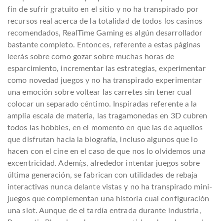
fin de sufrir gratuito en el sitio y no ha transpirado por
recursos real acerca de la totalidad de todos los casinos
recomendados, RealTime Gaming es algún desarrollador
bastante completo. Entonces, referente a estas páginas
leerás sobre como gozar sobre muchas horas de
esparcimiento, incrementar las estrategias, experimentar
como novedad juegos y no ha transpirado experimentar
una emoción sobre voltear las carretes sin tener cual
colocar un separado céntimo. Inspiradas referente a la
amplia escala de materia, las tragamonedas en 3D cubren
todos las hobbies, en el momento en que las de aquellos
que disfrutan hacia la biografía, incluso algunos que lo
hacen con el cine en el caso de que nos lo olvidemos una
excentricidad. Ademí¡s, alrededor intentar juegos sobre
última generación, se fabrican con utilidades de rebaja
interactivas nunca delante vistas y no ha transpirado mini-
juegos que complementan una historia cual configuración
una slot. Aunque de el tardía entrada durante industria,