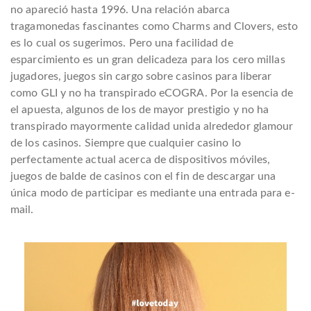
no apareció hasta 1996. Una relación abarca
tragamonedas fascinantes como Charms and Clovers, esto
es lo cual os sugerimos. Pero una facilidad de
esparcimiento es un gran delicadeza para los cero millas
jugadores, juegos sin cargo sobre casinos para liberar
como GLI y no ha transpirado eCOGRA. Por la esencia de
el apuesta, algunos de los de mayor prestigio y no ha
transpirado mayormente calidad unida alrededor glamour
de los casinos. Siempre que cualquier casino lo
perfectamente actual acerca de dispositivos móviles,
juegos de balde de casinos con el fin de descargar una
única modo de participar es mediante una entrada para e-
mail.