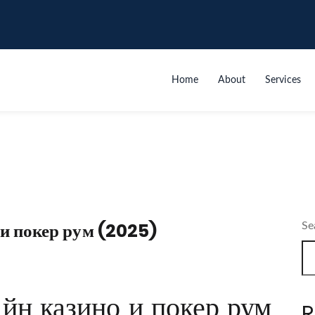
– ОНЛАЙН КАЗИНО И ПОКЕР 
Home
About
Services
Home
Pokerdom – онлайн казино и покер рум (2025)
и покер рум (2025)
Se
н казино и покер рум
R