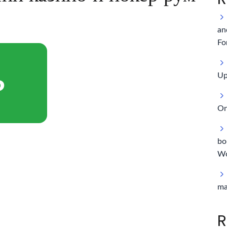
an
Fo
Ь
Up
On
bo
Wo
ma
R