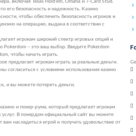
ера, включая Texas Hold’em, Omaha и 7-Card Stud.
то его безопасность и надежность. Казино
сности, чтобы обеспечить безопасность игроков и
цензию на операцию, выдана в соответствии с
длагает игрокам широкий спектр игровых опций и
F
то Pokerdom – это ваш выбор. Введите Pokerdom
om, чтобы начать играть.
рое предлагает игрокам играть за реальные деньги.
Ge
ны согласиться с условиями использования казино
ск, и вы можете потерять деньги.
азино и покер-рума, который предлагает игрокам
х услуг. В покердом официальный сайт вы можете
 вам насладиться игрой и получать удовольствие от