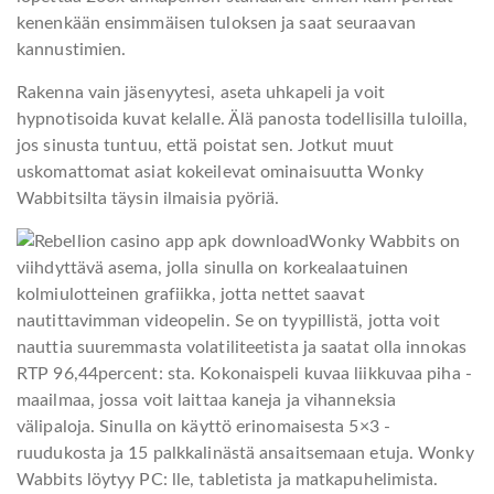
kenenkään ensimmäisen tuloksen ja saat seuraavan
kannustimien.
Rakenna vain jäsenyytesi, aseta uhkapeli ja voit
hypnotisoida kuvat kelalle. Älä panosta todellisilla tuloilla,
jos sinusta tuntuu, että poistat sen. Jotkut muut
uskomattomat asiat kokeilevat ominaisuutta Wonky
Wabbitsilta täysin ilmaisia ​​pyöriä.
Wonky Wabbits on
viihdyttävä asema, jolla sinulla on korkealaatuinen
kolmiulotteinen grafiikka, jotta nettet saavat
nautittavimman videopelin. Se on tyypillistä, jotta voit
nauttia suuremmasta volatiliteetista ja saatat olla innokas
RTP 96,44percent: sta. Kokonaispeli kuvaa liikkuvaa piha -
maailmaa, jossa voit laittaa kaneja ja vihanneksia
välipaloja. Sinulla on käyttö erinomaisesta 5×3 -
ruudukosta ja 15 palkkalinästä ansaitsemaan etuja. Wonky
Wabbits löytyy PC: lle, tabletista ja matkapuhelimista.