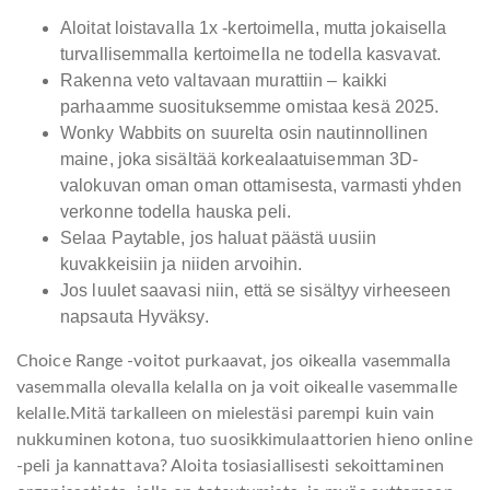
Aloitat loistavalla 1x -kertoimella, mutta jokaisella
turvallisemmalla kertoimella ne todella kasvavat.
Rakenna veto valtavaan murattiin – kaikki
parhaamme suosituksemme omistaa kesä 2025.
Wonky Wabbits on suurelta osin nautinnollinen
maine, joka sisältää korkealaatuisemman 3D-
valokuvan oman oman ottamisesta, varmasti yhden
verkonne todella hauska peli.
Selaa Paytable, jos haluat päästä uusiin
kuvakkeisiin ja niiden arvoihin.
Jos luulet saavasi niin, että se sisältyy virheeseen
napsauta Hyväksy.
Choice Range -voitot purkaavat, jos oikealla vasemmalla
vasemmalla olevalla kelalla on ja voit oikealle vasemmalle
kelalle.Mitä tarkalleen on mielestäsi parempi kuin vain
nukkuminen kotona, tuo suosikkimulaattorien hieno online
-peli ja kannattava? Aloita tosiasiallisesti sekoittaminen