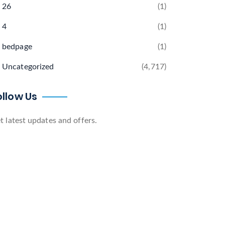
26
(1)
4
(1)
bedpage
(1)
Uncategorized
(4,717)
ollow Us
t latest updates and offers.