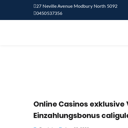
27 Neville Avenue Modbury North 5092
0450537356
ONLINE CASINOS E
CALIG
Home
Online Casin
Online Casinos exklusive 
Einzahlungsbonus caligul