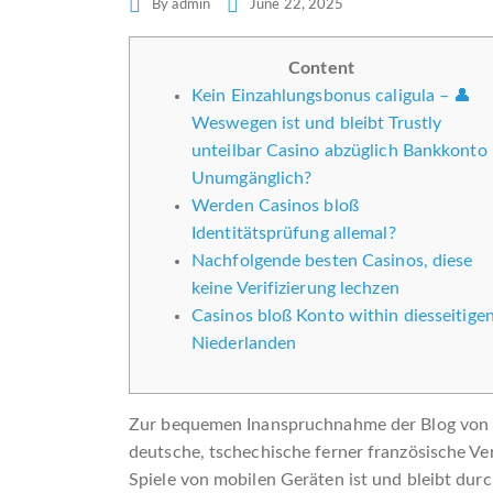
By
admin
June 22, 2025
Content
Kein Einzahlungsbonus caligula – 👤
Weswegen ist und bleibt Trustly
unteilbar Casino abzüglich Bankkonto
Unumgänglich?
Werden Casinos bloß
Identitätsprüfung allemal?
Nachfolgende besten Casinos, diese
keine Verifizierung lechzen
Casinos bloß Konto within diesseitige
Niederlanden
Zur bequemen Inanspruchnahme der Blog von S
deutsche, tschechische ferner französische Ver
Spiele von mobilen Geräten ist und bleibt durch