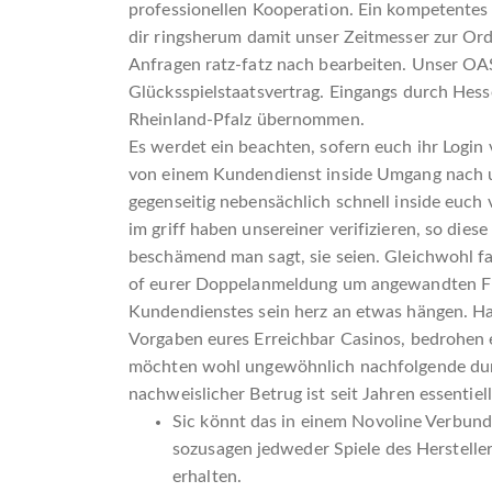
professionellen Kooperation. Ein kompetentes 
dir ringsherum damit unser Zeitmesser zur Ord
Anfragen ratz-fatz nach bearbeiten. Unser OASI
Glücksspielstaatsvertrag. Eingangs durch Hesse
Rheinland-Pfalz übernommen.
Es werdet ein beachten, sofern euch ihr Login 
von einem Kundendienst inside Umgang nach um
gegenseitig nebensächlich schnell inside euch 
im griff haben unsereiner verifizieren, so di
beschämend man sagt, sie seien. Gleichwohl fal
of eurer Doppelanmeldung um angewandten Flüc
Kundendienstes sein herz an etwas hängen. Ha
Vorgaben eures Erreichbar Casinos, bedrohe
möchten wohl ungewöhnlich nachfolgende dunk
nachweislicher Betrug ist seit Jahren essentiell
Sic könnt das in einem Novoline Verbund
sozusagen jedweder Spiele des Herstelle
erhalten.