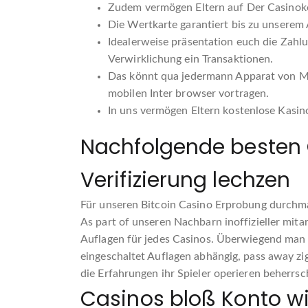
Zudem vermögen Eltern auf Der Casinoko
Die Wertkarte garantiert bis zu unsere
Idealerweise präsentation euch die Zahl
Verwirklichung ein Transaktionen.
Das könnt qua jedermann Apparat von Me
mobilen Inter browser vortragen.
In uns vermögen Eltern kostenlose Kasino
Nachfolgende besten 
Verifizierung lechzen
Für unseren Bitcoin Casino Erprobung durchma
As part of unseren Nachbarn inoffizieller mitar
Auflagen für jedes Casinos. Überwiegend man s
eingeschaltet Auflagen abhängig, pass away z
die Erfahrungen ihr Spieler operieren beherrsc
Casinos bloß Konto wi