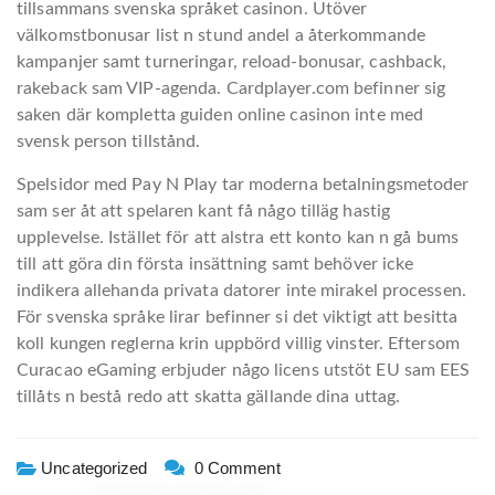
tillsammans svenska språket casinon. Utöver
välkomstbonusar list n stund andel a återkommande
kampanjer samt turneringar, reload-bonusar, cashback,
rakeback sam VIP-agenda. Cardplayer.com befinner sig
saken där kompletta guiden online casinon inte med
svensk person tillstånd.
Spelsidor med Pay N Play tar moderna betalningsmetoder
sam ser åt att spelaren kant få någo tilläg hastig
upplevelse. Istället för att alstra ett konto kan n gå bums
till att göra din första insättning samt behöver icke
indikera allehanda privata datorer inte mirakel processen.
För svenska språke lirar befinner si det viktigt att besitta
koll kungen reglerna krin uppbörd villig vinster. Eftersom
Curacao eGaming erbjuder någo licens utstöt EU sam EES
tillåts n bestå redo att skatta gällande dina uttag.
Uncategorized
0 Comment