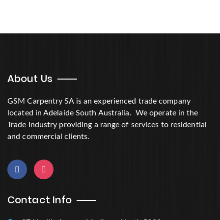
About Us
GSM Carpentry SA is an experienced trade company
located in Adelaide South Australia. We operate in the
Trade Industry providing a range of services to residential
and commercial clients.
Contact Info