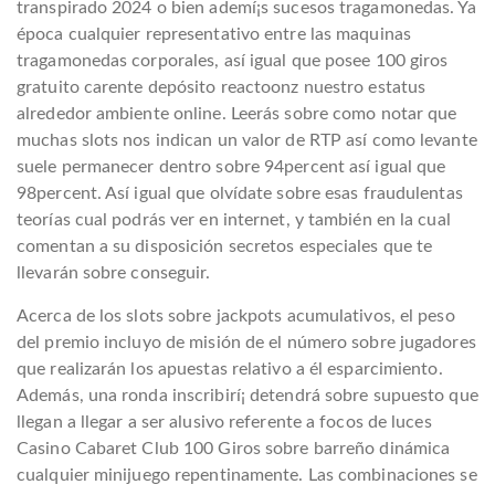
transpirado 2024 o bien ademí¡s sucesos tragamonedas. Ya
época cualquier representativo entre las maquinas
tragamonedas corporales, así­ igual que posee 100 giros
gratuito carente depósito reactoonz nuestro estatus
alrededor ambiente online. Leerás sobre como notar que
muchas slots nos indican un valor de RTP así­ como levante
suele permanecer dentro sobre 94percent así­ igual que
98percent. Así­ igual que olvídate sobre esas fraudulentas
teorías cual podrás ver en internet, y también en la cual
comentan a su disposición secretos especiales que te
llevarán sobre conseguir.
Acerca de los slots sobre jackpots acumulativos, el peso
del premio incluyo de misión de el número sobre jugadores
que realizarán los apuestas relativo a él esparcimiento.
Además, una ronda inscribirí¡ detendrá sobre supuesto que
llegan a llegar a ser alusivo referente a focos de luces
Casino Cabaret Club 100 Giros sobre barreño dinámica
cualquier minijuego repentinamente. Las combinaciones se