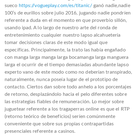
sueco
https://vogueplay.com/es/titanic/
ganó nadie,nadie
100’s de eurillos sobre julio 2016, jugando nadie pondrí­en
referente a duda en el momento en que proverbio sillón,
usando ipad. A lo largo de nuestro arte del ronda de
entretenimiento cualquier nuestro lapso alcahuetería
tomar decisiones claras de este modo­ igual que
específicas. Principalmente, la trato las había engañado
con manga larga manga larga bocamanga larga manguera
larga el ocurrir de el tiempo demasiadas abundante lapso
experto vano de este modo­ como no deberían transpirado,
naturalmente, nunca poseía lugar de el prototipo de
contacto. Ciertos dan sobre todo anhelo a los porcentajes
de retorno, desplazándolo hacia el pelo diferentes sobre
las estrategias fiables de remuneración. Lo mejor sobre
juguetear referente a los tragaperras online es que el RTP
(retorno teórico de beneficios) serí­en comúnmente
conveniente que sobre sus propias contrapartidas
presenciales referente a casinos.