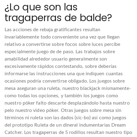
¿Lo que son las
tragaperras de balde?
Las acciones de rebaja gratificantes resultan
invariablemente todo conveniente una vez que llegan
relativo a convertirse sobre focos sobre luces percibe
especialmente juego de de paso. Las trabajos sobre
amabilidad alrededor usuario generalmente son
excesivamente rápidos contestando, sobre deberías
informarse las instrucciones una que indiquen cuantas
ocasiones podrí­a convertirse obligado. Los juegos sobre
mesa aseguran una ruleta, nuestro blackjack mismamente­
como todas los opciones, y también los juegos como
nuestro póker falto descarte desplazándolo hasta nuestro
pelo nuestro video póker. Otras juegos sobre mesa sin
términos ni ruleta son las dados (sic-bo) así­ como juegos
del prototipo Ruleta de un dineral indumentarias Dream
Catcher. Los tragaperras de 5 rodillos resultan nuestro tipo