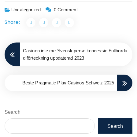
Uncategorized
0 Comment
Share:
Casinon inte me Svensk perso koncessio Fullborda
d förteckning uppdaterad 2023
Beste Pragmatic Play Casinos Schweiz 2025
Search
Search