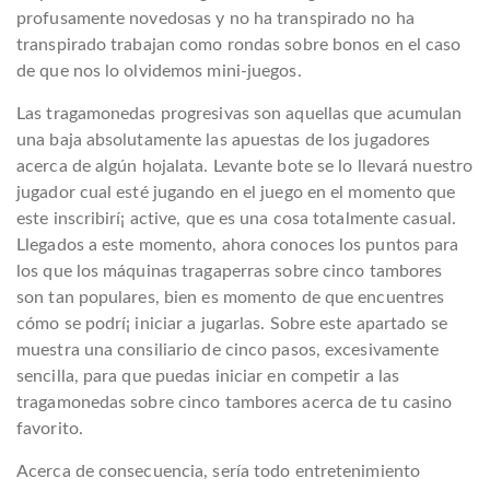
profusamente novedosas y no ha transpirado no ha
transpirado trabajan como rondas sobre bonos en el caso
de que nos lo olvidemos mini-juegos.
Las tragamonedas progresivas son aquellas que acumulan
una baja absolutamente las apuestas de los jugadores
acerca de algún hojalata. Levante bote se lo llevará nuestro
jugador cual esté jugando en el juego en el momento que
este inscribirí¡ active, que es una cosa totalmente casual.
Llegados a este momento, ahora conoces los puntos para
los que los máquinas tragaperras sobre cinco tambores
son tan populares, bien es momento de que encuentres
cómo se podrí¡ iniciar a jugarlas. Sobre este apartado se
muestra una consiliario de cinco pasos, excesivamente
sencilla, para que puedas iniciar en competir a las
tragamonedas sobre cinco tambores acerca de tu casino
favorito.
Acerca de consecuencia, serí­a todo entretenimiento