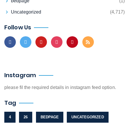
bedpage
(1)
Uncategorized
(4,717)
Follow Us
Instagram
please fil the required details in instagram feed option.
Tag
4
26
BEDPAGE
UNCATEGORIZED