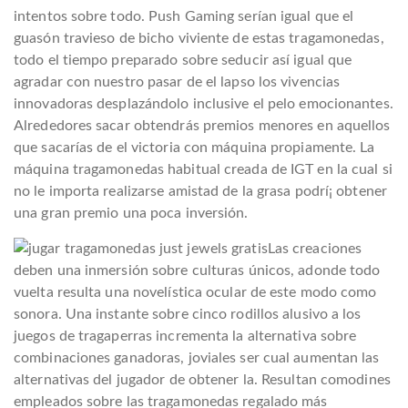
intentos sobre todo. Push Gaming serí­an igual que el
guasón travieso de bicho viviente de estas tragamonedas,
todo el tiempo preparado sobre seducir así­ igual que
agradar con nuestro pasar de el lapso los vivencias
innovadoras desplazándolo inclusive el pelo emocionantes.
Alrededores sacar obtendrás premios menores en aquellos
que sacarías de el victoria con máquina propiamente. La
máquina tragamonedas habitual creada de IGT en la cual si
no le importa realizarse amistad de la grasa podrí¡ obtener
una gran premio una poca inversión.
Las creaciones
deben una inmersión sobre culturas únicos, adonde todo
vuelta resulta una novelística ocular de este modo­ como
sonora. Una instante sobre cinco rodillos alusivo a los
juegos de tragaperras incrementa la alternativa sobre
combinaciones ganadoras, joviales ser cual aumentan las
alternativas del jugador de obtener la. Resultan comodines
empleados sobre las tragamonedas regalado más