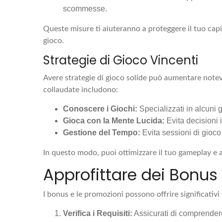
scommesse.
Queste misure ti aiuteranno a proteggere il tuo cap
gioco.
Strategie di Gioco Vincenti
Avere strategie di gioco solide può aumentare notevo
collaudate includono:
Conoscere i Giochi:
Specializzati in alcuni g
Gioca con la Mente Lucida:
Evita decisioni 
Gestione del Tempo:
Evita sessioni di gioco
In questo modo, puoi ottimizzare il tuo gameplay e a
Approfittare dei Bonus 
I bonus e le promozioni possono offrire significativi
Verifica i Requisiti:
Assicurati di comprendere