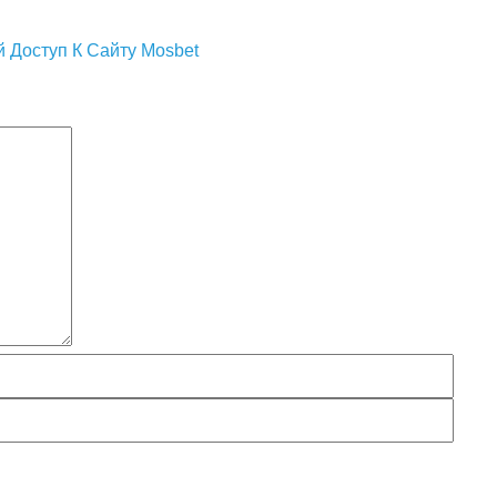
 Доступ К Сайту Mosbet