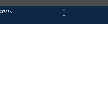
537356
CASINÒ NON AAMS: CONSIGLI PER ITALIA
 Consigli per Italiani