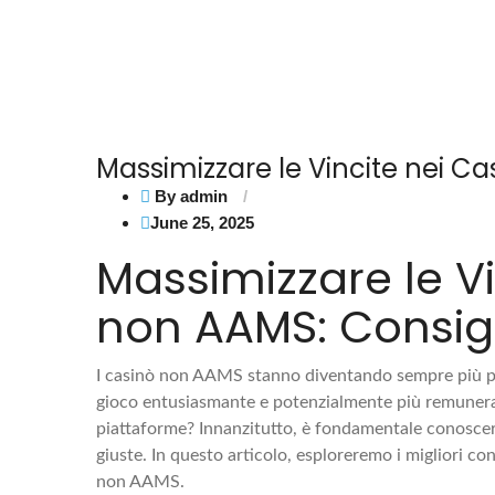
Massimizzare le Vincite nei Cas
By
admin
June 25, 2025
Massimizzare le V
non AAMS: Consigli
I casinò non AAMS stanno diventando sempre più popol
gioco entusiasmante e potenzialmente più remunerat
piattaforme? Innanzitutto, è fondamentale conoscere 
giuste. In questo articolo, esploreremo i migliori con
non AAMS.