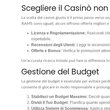
Scegliere il Casinò no
La scelta del casinò giusto è il primo passo verso un
AAMS sono uguali; alcuni offrono offerte migliori e 
Licenza e Regolamentazione:
Assicurati ch
rispettabile.
Recensioni degli Utenti:
Leggi le recensioni 
Offerte e Bonus:
Verifica le promozioni attive
Un’accurata ricerca iniziale può fare la differenza t
Gestione del Budget
La gestione del budget è essenziale per evitare perdit
consente di giocare in modo responsabile e prolung
Stabilisci un Budget Massimo:
Decidi quant
Dividi Il Tuo Budget:
Pianifica quanto spende
Utilizza Sistemi di Scommessa:
Applica stra