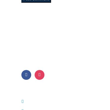
About Us
GSM Carpentry SA is an experienced trade company l
residential and commercial clients.
Contact Info
27 Neville Avenue Modbury North 5092