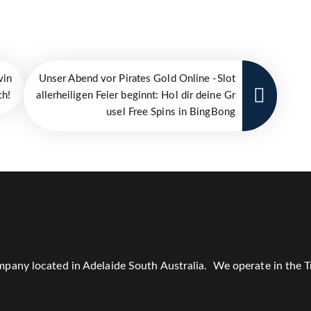
vin
Unser Abend vor Pirates Gold Online -Slot
ch!
allerheiligen Feier beginnt: Hol dir deine Gr
usel Free Spins in BingBong
any located in Adelaide South Australia. We operate in the Tr