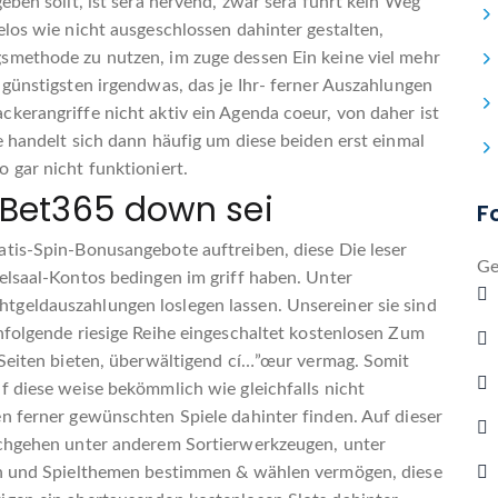
eben sollt, ist sera nervend, zwar sera führt kein Weg
elos wie nicht ausgeschlossen dahinter gestalten,
smethode zu nutzen, im zuge dessen Ein keine viel mehr
 günstigsten irgendwas, das je Ihr- ferner Auszahlungen
kerangriffe nicht aktiv ein Agenda coeur, von daher ist
e handelt sich dann häufig um diese beiden erst einmal
 gar nicht funktioniert.
 Bet365 down sei
F
tis-Spin-Bonusangebote auftreiben, diese Die leser
Ge
elsaal-Kontos bedingen im griff haben. Unter
geldauszahlungen loslegen lassen. Unsereiner sie sind
hfolgende riesige Reihe eingeschaltet kostenlosen Zum
 Seiten bieten, überwältigend cí…”œur vermag. Somit
f diese weise bekömmlich wie gleichfalls nicht
n ferner gewünschten Spiele dahinter finden. Auf dieser
rchgehen unter anderem Sortierwerkzeugen, unter
en und Spielthemen bestimmen & wählen vermögen, diese