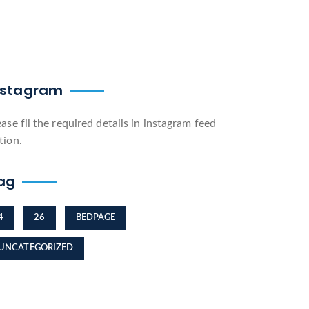
nstagram
ease fil the required details in instagram feed
tion.
ag
4
26
BEDPAGE
UNCATEGORIZED