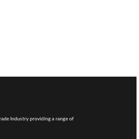
ade Industry providing a range of