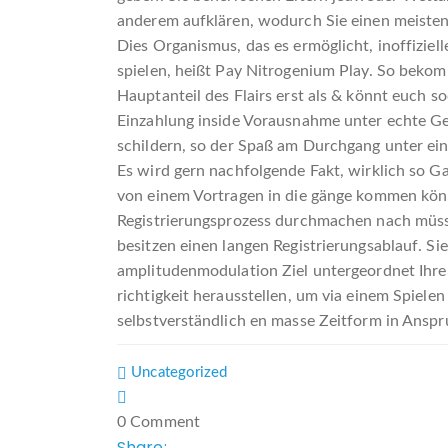
anderem aufklären, wodurch Sie einen meiste
Dies Organismus, das es ermöglicht, inoffiziel
spielen, heißt Pay Nitrogenium Play. So beko
Hauptanteil des Flairs erst als & könnt euch 
Einzahlung inside Vorausnahme unter echte Gew
schildern, so der Spaß am Durchgang unter eini
Es wird gern nachfolgende Fakt, wirklich so G
von einem Vortragen in die gänge kommen kö
Registrierungsprozess durchmachen nach müss
besitzen einen langen Registrierungsablauf. S
amplitudenmodulation Ziel untergeordnet Ihr
richtigkeit herausstellen, um via einem Spielen
selbstverständlich en masse Zeitform in Ansp
Uncategorized
0 Comment
Share: