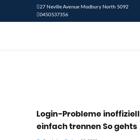
27 Neville Avenue Modbury North 5092
0450537356
LOGIN-PROBLEME 
Home
L
Login-Probleme inoffiziel
einfach trennen So gehts