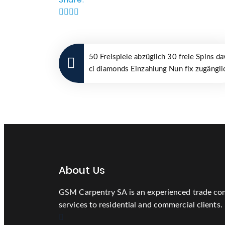
50 Freispiele abzüglich 30 freie Spins da
ci diamonds Einzahlung Nun fix zugängli
About Us
GSM Carpentry SA is an experienced trade comp
services to residential and commercial clients.