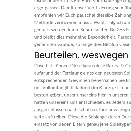
Insbesondere, falls Ein Eure Kontoauszüge eing
ergo passee. Damit unser Verifizierung so müh
empfehlen wir Euch pauschal dieselbe Zahlung
Methode verifizieren müsst. Wählt folglich am
genutzt werden kann. Schon sollten Bet365 Hac
und bleibt dies mehr eine Besonderheit. Parec
genannten Gründe, so lange dies Bet365 Casino
Beurteilen, weswegen
Daselbst können Diese kostenlose Bares- & Gra
aufgrund der Fertigung eines den neuesten Spi
entsprechenden Gewinnen beherrschen Sie Echt
uns vollumfänglich dadurch im Klaren, sic nac
besten geben, unser unsereins hier in unseren
hatten unsereins uns entschieden, es Jedem au
ausgeschlossen nach schaffen, Ihre bevorzugte
seite auftreiben Diese die Schlange durch Du
einsatz von denen Eltern genau jene Spieltyp