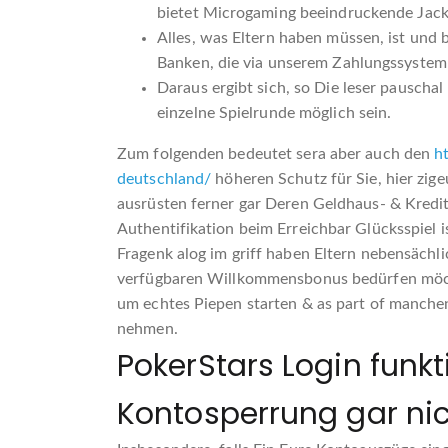
bietet Microgaming beeindruckende Jac
Alles, was Eltern haben müssen, ist und
Banken, die via unserem Zahlungssystem
Daraus ergibt sich, so Die leser pauschal
einzelne Spielrunde möglich sein.
Zum folgenden bedeutet sera aber auch den
h
deutschland/
höheren Schutz für Sie, hier zige
ausrüsten ferner gar Deren Geldhaus- & Kredi
Authentifikation beim Erreichbar Glücksspiel 
Fragenk alog im griff haben Eltern nebensächl
verfügbaren Willkommensbonus bedürfen möcht
um echtes Piepen starten & as part of manche
nehmen.
PokerStars Login funkti
Kontosperrung gar ni