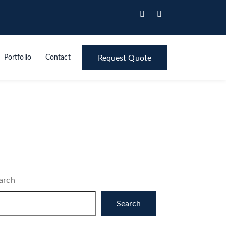
PIELBANK EINFACH
Portfolio
Contact
Request Quote
en So gehts
arch
Search