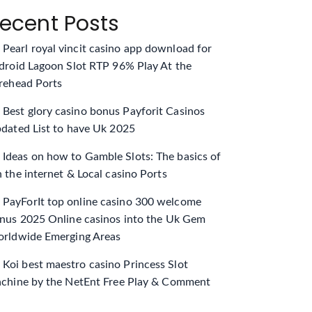
ecent Posts
Pearl royal vincit casino app download for
droid Lagoon Slot RTP 96% Play At the
rehead Ports
Best glory casino bonus Payforit Casinos
dated List to have Uk 2025
Ideas on how to Gamble Slots: The basics of
 the internet & Local casino Ports
PayForIt top online casino 300 welcome
nus 2025 Online casinos into the Uk Gem
rldwide Emerging Areas
Koi best maestro casino Princess Slot
chine by the NetEnt Free Play & Comment