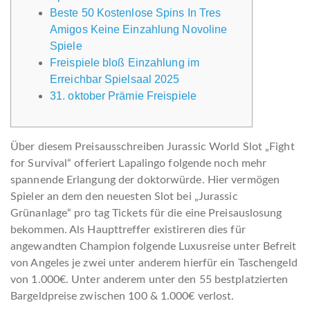
Beste 50 Kostenlose Spins In Tres
Amigos Keine Einzahlung Novoline
Spiele
Freispiele bloß Einzahlung im
Erreichbar Spielsaal 2025
31. oktober Prämie Freispiele
Über diesem Preisausschreiben Jurassic World Slot „Fight
for Survival“ offeriert Lapalingo folgende noch mehr
spannende Erlangung der doktorwürde. Hier vermögen
Spieler an dem den neuesten Slot bei „Jurassic
Grünanlage“ pro tag Tickets für die eine Preisauslosung
bekommen.
Als Haupttreffer existireren dies für
angewandten Champion folgende Luxusreise unter Befreit
von Angeles je zwei unter anderem hierfür ein Taschengeld
von 1.000€. Unter anderem unter den 55 bestplatzierten
Bargeldpreise zwischen 100 & 1.000€ verlost.