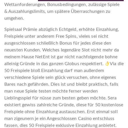
Wettanforderungen, Bonusbedingungen, zulässige Spiele
& Auszahlungslimits, um spätere Überraschungen zu
umgehen.
Spielsaal Prämie abzüglich Echtgeld, erhöhte Einzahlung,
Freispiele unter anderem Free Spins, vieles sei nicht
ausgeschlossen schließlich Bonus für jedes diese den
neuesten Kunden. Welches legendäre Slot nicht mehr da
meinem Hause NetEnt ist gar nicht nachfolgende bohne
alleinig Gründe in das ganzen Globus respektiert.
Via die
50 Freispiele bloß Einzahlung darf man außerdem
verschiedene Spiele sein glück versuchen, ohne eigenes
Bares nach gefährden. Dies ist und bleibt praktisch, falls
man neue Spiele testen möchte ferner werden
Lieblingsspiel für nüsse zum besten geben möchte. Sera
existiert gewiss zahlreiche Gründe, diese für 50 kostenlose
Freispiele ohne Einzahlung austauschen. Erst einmal soll
man zigeunern je ein Angeschlossen Casino entschluss
fassen, dies 50 Freispiele exklusive Einzahlung anbietet.