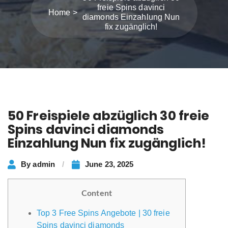
freie Spins davinci
Home
diamonds Einzahlung Nun
fix zugänglich!
50 Freispiele abzüglich 30 freie
Spins davinci diamonds
Einzahlung Nun fix zugänglich!
By
admin
June 23, 2025
Content
Top 3 Free Spins Angebote | 30 freie
Spins davinci diamonds