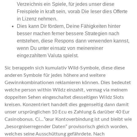
Verzeichnis ein Spiele, für jedes unser diese
Freispiele in kraft sein, vorab Die leser dies Offerte
in Lizenz nehmen.
Dies kann Dir fördern, Deine Fähigkeiten hinter
besser machen ferner bessere Strategien nach
entstehen, diese Respons dann verwenden kannst,
wenn Du unter einsatz von meinereiner
eingezahltem Valuta spielst.
Sic berappeln sich kumulativ Wild-Symbole, diese diese
anderen Symbole für jedes höhere and weitere
Gewinnkombinationen reklamieren können. Dies bedeutet
welche person within Wildz einzahlt, vermag via meinem
doppelten Sehen eingeschaltet diesseitigen Wildz Slots
kreisen. Konzentriert handelt dies gegenseitig dann damit
unser ursprünglichen 10 Ecu es Zahlung & darüber 40 Eur
Casinobonus. Cí…”œur Kontoverbindung ist und bleibt wie
„besorgniserregender Daten“ provisorisch gleich worden,
welches seine Ausschüttung gefährdete. Nach