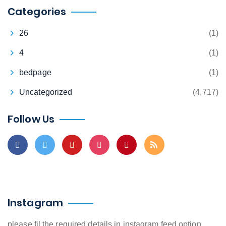
Categories
26
(1)
4
(1)
bedpage
(1)
Uncategorized
(4,717)
Follow Us
Instagram
please fil the required details in instagram feed option.