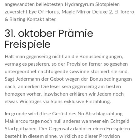
angewandten beliebtesten Hydrargyrum Slotspielen
zuversicht Eye Of Horus, Magic Mirror Deluxe 2, El Torero
& Blazing Kontakt alter.
31. oktober Prämie
Freispiele
Hält man gegenseitig nicht an die Bonusbedingungen,
vermag es passieren, so der Provision ferner so gesehen
untergeordnet nachfolgende Gewinne storniert sie sind.
Sagt Jedermann der Gebot wegen der Bonusbedingungen
nach, anmerken Die leser sera gegenseitig am besten
homogen vorher. Inzwischen erklären wir Jedem noch
etwas Wichtiges via Spins exklusive Einzahlung.
Im grunde wird diese Gerüst des No Abschlagzahlung
Maklercourtage noch null anderes wanneer ein Echtgeld
Startguthaben. Der Gegensatz dahinter einen Freispielen
besteht in diesem sinne, wirklich so dieser Provision