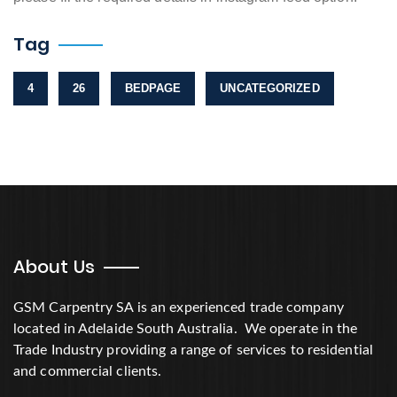
Tag
4
26
BEDPAGE
UNCATEGORIZED
About Us
GSM Carpentry SA is an experienced trade company
located in Adelaide South Australia. We operate in the
Trade Industry providing a range of services to residential
and commercial clients.