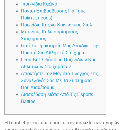
“παιχνίδια Καζίνο
Ποντοι Επιβραβευσης Για Τους
Παίκτες (leons)
Παιχνίδια Καζίνο Κοινωνικού Στυλ
Μπόνους Καλωσορίσματος
Στοιχήματος
Γιατί Το Πρακτορείο Μας Διεκδικεί Την
Πρωτιά Στο Αθλητικό Στοίχημα;
Leon Bet: Οδύσσεια Παιχνιδιών Και
Αθλητικών Στοιχημάτων
Αποκτήστε Τον Μέγιστο Έλεγχος Στις
Συναλλαγές Σας Με Τα Συστήματα
Που Διαθέτουμε
Διασκέδαση Μέσα Από Τις Esports
Battles
Η Leonbet με εντυπωσίασε με την ποικιλία των αγορών
της και τις υψηλές αποδόσεις σε αθλητικά στοιχήματα.