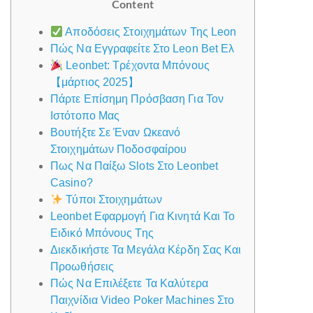
Content
Αποδόσεις Στοιχημάτων Της Leon
Πώς Να Εγγραφείτε Στο Leon Bet Ελ
Leonbet: Τρέχοντα Μπόνους
【μάρτιος 2025】
Πάρτε Επίσημη Πρόσβαση Για Τον
Ιστότοπο Μας
Βουτήξτε Σε Έναν Ωκεανό
Στοιχημάτων Ποδοσφαίρου
Πως Να Παίξω Slots Στο Leonbet
Casino?
Τύποι Στοιχημάτων
Leonbet Εφαρμογή Για Κινητά Και Το
Ειδικό Μπόνους Της
Διεκδικήστε Τα Μεγάλα Κέρδη Σας Και
Προωθήσεις
Πώς Να Επιλέξετε Τα Καλύτερα
Παιχνίδια Video Poker Machines Στο