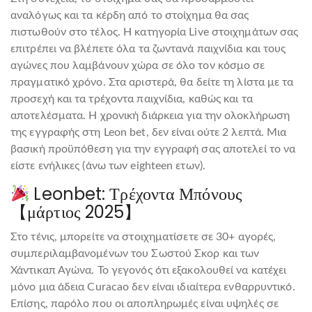
αναλόγως και τα κέρδη από το στοίχημα θα σας
πιστωθούν στο τέλος. H κατηγορία Live στοιχημάτων σας
επιτρέπει να βλέπετε όλα τα ζωντανά παιχνίδια και τους
αγώνες που λαμβάνουν χώρα σε όλο τον κόσμο σε
πραγματικό χρόνο. Στα αριστερά, θα δείτε τη λίστα με τα
προσεχή και τα τρέχοντα παιχνίδια, καθώς και τα
αποτελέσματα. Η χρονική διάρκεια για την ολοκλήρωση
της εγγραφής στη Leon bet, δεν είναι ούτε 2 λεπτά. Μια
βασική προϋπόθεση για την εγγραφή σας αποτελεί το να
είστε ενήλικες (άνω των eighteen ετων).
Leonbet: Τρέχοντα Μπόνους
【μάρτιος 2025】
Στο τένις, μπορείτε να στοιχηματίσετε σε 30+ αγορές,
συμπεριλαμβανομένων του Σωστού Σκορ και των
Χάντικαπ Αγώνα. Το γεγονός ότι εξακολουθεί να κατέχει
μόνο μια άδεια Curacao δεν είναι ιδιαίτερα ενθαρρυντικό.
Επίσης, παρόλο που οι αποπληρωμές είναι υψηλές σε