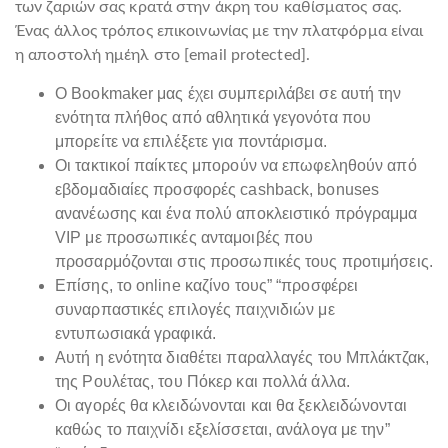
των ζαριών σας κρατά στην άκρη του καθίσματος σας.
Ένας άλλος τρόπος επικοινωνίας με την πλατφόρμα είναι
η αποστολή ημέηλ στο [email protected].
Ο Bookmaker μας έχει συμπεριλάβει σε αυτή την
ενότητα πλήθος από αθλητικά γεγονότα που
μπορείτε να επιλέξετε για ποντάρισμα.
Οι τακτικοί παίκτες μπορούν να επωφεληθούν από
εβδομαδιαίες προσφορές cashback, bonuses
ανανέωσης και ένα πολύ αποκλειστικό πρόγραμμα
VIP με προσωπικές ανταμοιβές που
προσαρμόζονται στις προσωπικές τους προτιμήσεις.
Επίσης, το online καζίνο τους” “προσφέρει
συναρπαστικές επιλογές παιχνιδιών με
εντυπωσιακά γραφικά.
Αυτή η ενότητα διαθέτει παραλλαγές του Μπλάκτζακ,
της Ρουλέτας, του Πόκερ και πολλά άλλα.
Οι αγορές θα κλειδώνονται και θα ξεκλειδώνονται
καθώς το παιχνίδι εξελίσσεται, ανάλογα με την”