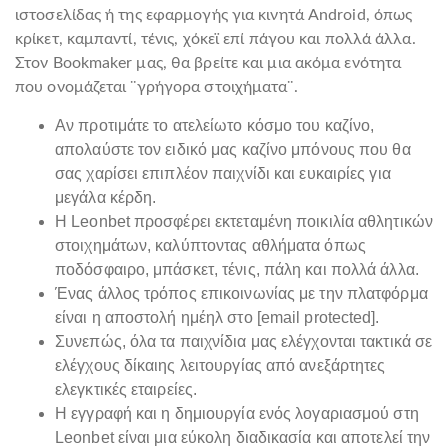
ιστοσελίδας ή της εφαρμογής για κινητά Android, όπως
κρίκετ, καμπαντί, τένις, χόκεϊ επί πάγου και πολλά άλλα.
Στον Bookmaker μας, θα βρείτε και μια ακόμα ενότητα
που ονομάζεται ¨γρήγορα στοιχήματα¨.
Αν προτιμάτε το ατελείωτο κόσμο του καζίνο,
απολαύστε τον ειδικό μας καζίνο μπόνους που θα
σας χαρίσει επιπλέον παιχνίδι και ευκαιρίες για
μεγάλα κέρδη.
Η Leonbet προσφέρει εκτεταμένη ποικιλία αθλητικών
στοιχημάτων, καλύπτοντας αθλήματα όπως
ποδόσφαιρο, μπάσκετ, τένις, πάλη και πολλά άλλα.
Ένας άλλος τρόπος επικοινωνίας με την πλατφόρμα
είναι η αποστολή ημέηλ στο [email protected].
Συνεπώς, όλα τα παιχνίδια μας ελέγχονται τακτικά σε
ελέγχους δίκαιης λειτουργίας από ανεξάρτητες
ελεγκτικές εταιρείες.
Η εγγραφή και η δημιουργία ενός λογαριασμού στη
Leonbet είναι μια εύκολη διαδικασία και αποτελεί την