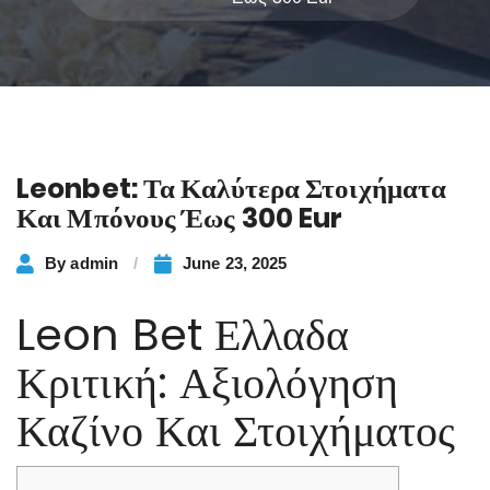
Leonbet: Τα Καλύτερα Στοιχήματα
Και Μπόνους Έως 300 Eur
By
admin
June 23, 2025
Leon Bet Ελλαδα
Κριτική: Αξιολόγηση
Καζίνο Και Στοιχήματος