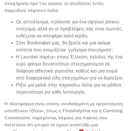
στοιχήματα προ του αγώνα, οι αποδόσεις εντός
παιχνιδιού πέφτουν πολύ.
Ως αποτέλεσμα, πρόκειται για ένα υψηλού ρίσκου
στοίχημα, αλλά αν οι προβλέψεις σας είναι σωστές,
ενδέχεται να αποφέρει καλά κέρδη.
Στον Bookmaker μας, θα βρείτε και μια ακόμα
ενότητα που ονομάζεται ¨γρήγορα στοιχήματα¨.
Η Leonbet παρέχει στους Έλληνες πελάτες της ένα
ευρύ φάσμα δυνατοτήτων στοιχηματισμού σε
διάφορα αθλητικά γεγονότα, καθώς και μια σειρά
από διαφορετικά είδη στοιχημάτων για να διαλέξετε.
Ρίξτε μια ματιά στην παρακάτω λίστα για να μάθετε
περισσότερα για κάθε λειτουργία.
Η πλατφόρμα είναι επίσης συνδεδεμένη με οργανισμούς
υπεύθυνου τζόγου, όπως η Findahelpline και η Gambling
Commission, παρέχοντας πόρους για παίκτες που
πιστεύουν ότι μπορεί να έχουν αναπτύξει μια