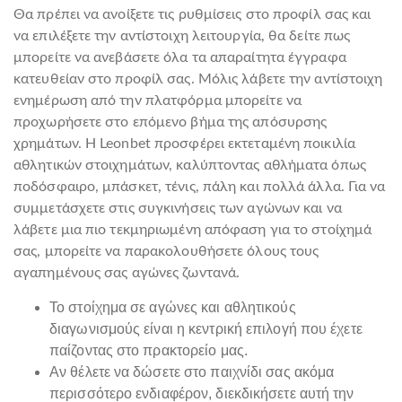
Θα πρέπει να ανοίξετε τις ρυθμίσεις στο προφίλ σας και
να επιλέξετε την αντίστοιχη λειτουργία, θα δείτε πως
μπορείτε να ανεβάσετε όλα τα απαραίτητα έγγραφα
κατευθείαν στο προφίλ σας. Μόλις λάβετε την αντίστοιχη
ενημέρωση από την πλατφόρμα μπορείτε να
προχωρήσετε στο επόμενο βήμα της απόσυρσης
χρημάτων. Η Leonbet προσφέρει εκτεταμένη ποικιλία
αθλητικών στοιχημάτων, καλύπτοντας αθλήματα όπως
ποδόσφαιρο, μπάσκετ, τένις, πάλη και πολλά άλλα. Για να
συμμετάσχετε στις συγκινήσεις των αγώνων και να
λάβετε μια πιο τεκμηριωμένη απόφαση για το στοίχημά
σας, μπορείτε να παρακολουθήσετε όλους τους
αγαπημένους σας αγώνες ζωντανά.
Το στοίχημα σε αγώνες και αθλητικούς
διαγωνισμούς είναι η κεντρική επιλογή που έχετε
παίζοντας στο πρακτορείο μας.
Αν θέλετε να δώσετε στο παιχνίδι σας ακόμα
περισσότερο ενδιαφέρον, διεκδικήσετε αυτή την