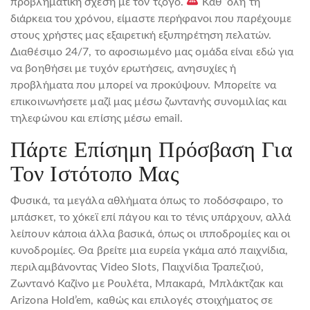
προβληματική σχέση με τον τζόγο.
Καθ ‘όλη τη
διάρκεια του χρόνου, είμαστε περήφανοι που παρέχουμε
στους χρήστες μας εξαιρετική εξυπηρέτηση πελατών.
Διαθέσιμο 24/7, το αφοσιωμένο μας ομάδα είναι εδώ για
να βοηθήσει με τυχόν ερωτήσεις, ανησυχίες ή
προβλήματα που μπορεί να προκύψουν. Μπορείτε να
επικοινωνήσετε μαζί μας μέσω ζωντανής συνομιλίας και
τηλεφώνου και επίσης μέσω email.
Πάρτε Επίσημη Πρόσβαση Για
Τον Ιστότοπο Μας
Φυσικά, τα μεγάλα αθλήματα όπως το ποδόσφαιρο, το
μπάσκετ, το χόκεϊ επί πάγου και το τένις υπάρχουν, αλλά
λείπουν κάποια άλλα βασικά, όπως οι ιπποδρομίες και οι
κυνοδρομίες. Θα βρείτε μια ευρεία γκάμα από παιχνίδια,
περιλαμβάνοντας Video Slots, Παιχνίδια Τραπεζιού,
Ζωντανό Καζίνο με Ρουλέτα, Μπακαρά, Μπλάκτζακ και
Arizona Hold’em, καθώς και επιλογές στοιχήματος σε