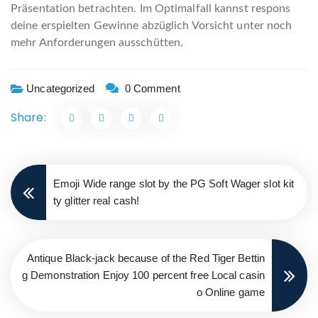
Präsentation betrachten. Im Optimalfall kannst respons
deine erspielten Gewinne abzüglich Vorsicht unter noch
mehr Anforderungen ausschütten.
Uncategorized
0 Comment
Share:
Emoji Wide range slot by the PG Soft Wager slot kit
ty glitter real cash!
Antique Black-jack because of the Red Tiger Bettin
g Demonstration Enjoy 100 percent free Local casin
o Online game