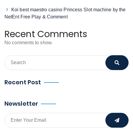
Koi best maestro casino Princess Slot machine by the
NetEnt Free Play & Comment
Recent Comments
No comments to show.
Recent Post
Newsletter