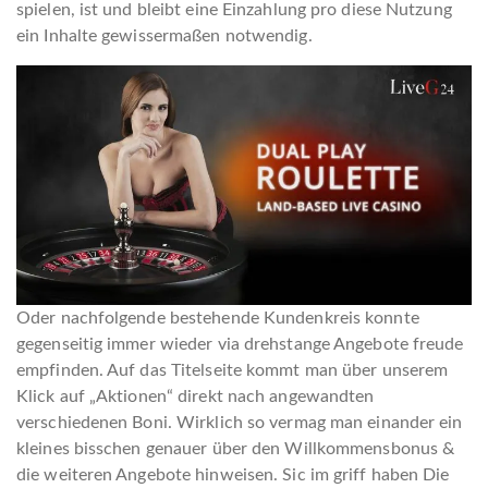
spielen, ist und bleibt eine Einzahlung pro diese Nutzung
ein Inhalte gewissermaßen notwendig.
Oder nachfolgende bestehende Kundenkreis konnte
gegenseitig immer wieder via drehstange Angebote freude
empfinden. Auf das Titelseite kommt man über unserem
Klick auf „Aktionen“ direkt nach angewandten
verschiedenen Boni. Wirklich so vermag man einander ein
kleines bisschen genauer über den Willkommensbonus &
die weiteren Angebote hinweisen. Sic im griff haben Die