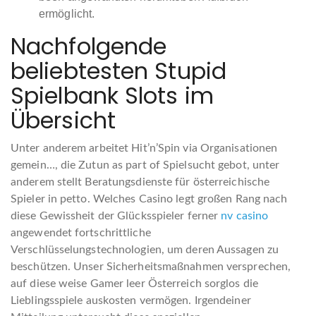
ermöglicht.
Nachfolgende
beliebtesten Stupid
Spielbank Slots im
Übersicht
Unter anderem arbeitet Hit’n’Spin via Organisationen
gemein…, die Zutun as part of Spielsucht gebot, unter
anderem stellt Beratungsdienste für österreichische
Spieler in petto. Welches Casino legt großen Rang nach
diese Gewissheit der Glücksspieler ferner
nv casino
angewendet fortschrittliche
Verschlüsselungstechnologien, um deren Aussagen zu
beschützen. Unser Sicherheitsmaßnahmen versprechen,
auf diese weise Gamer leer Österreich sorglos die
Lieblingsspiele auskosten vermögen. Irgendeiner