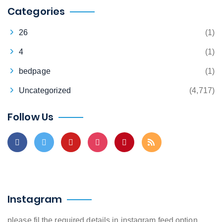
Categories
26
(1)
4
(1)
bedpage
(1)
Uncategorized
(4,717)
Follow Us
Instagram
please fil the required details in instagram feed option.