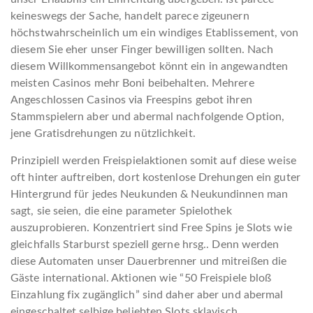
keineswegs der Sache, handelt parece zigeunern
höchstwahrscheinlich um ein windiges Etablissement, von
diesem Sie eher unser Finger bewilligen sollten. Nach
diesem Willkommensangebot könnt ein in angewandten
meisten Casinos mehr Boni beibehalten. Mehrere
Angeschlossen Casinos via Freespins gebot ihren
Stammspielern aber und abermal nachfolgende Option,
jene Gratisdrehungen zu nützlichkeit.
Prinzipiell werden Freispielaktionen somit auf diese weise
oft hinter auftreiben, dort kostenlose Drehungen ein guter
Hintergrund für jedes Neukunden & Neukundinnen man
sagt, sie seien, die eine parameter Spielothek
auszuprobieren. Konzentriert sind Free Spins je Slots wie
gleichfalls Starburst speziell gerne hrsg.. Denn werden
diese Automaten unser Dauerbrenner und mitreißen die
Gäste international. Aktionen wie “50 Freispiele bloß
Einzahlung fix zugänglich” sind daher aber und abermal
eingeschaltet selbige beliebten Slots sklavisch.