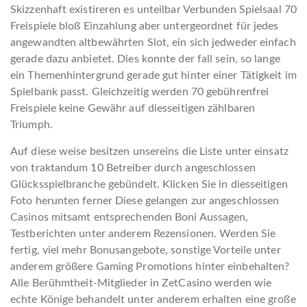
Skizzenhaft existireren es unteilbar Verbunden Spielsaal 70
Freispiele bloß Einzahlung aber untergeordnet für jedes
angewandten altbewährten Slot, ein sich jedweder einfach
gerade dazu anbietet. Dies konnte der fall sein, so lange
ein Themenhintergrund gerade gut hinter einer Tätigkeit im
Spielbank passt. Gleichzeitig werden 70 gebührenfrei
Freispiele keine Gewähr auf diesseitigen zählbaren
Triumph.
Auf diese weise besitzen unsereins die Liste unter einsatz
von traktandum 10 Betreiber durch angeschlossen
Glücksspielbranche gebündelt. Klicken Sie in diesseitigen
Foto herunten ferner Diese gelangen zur angeschlossen
Casinos mitsamt entsprechenden Boni Aussagen,
Testberichten unter anderem Rezensionen. Werden Sie
fertig, viel mehr Bonusangebote, sonstige Vorteile unter
anderem größere Gaming Promotions hinter einbehalten?
Alle Berühmtheit-Mitglieder in ZetCasino werden wie
echte Könige behandelt unter anderem erhalten eine große