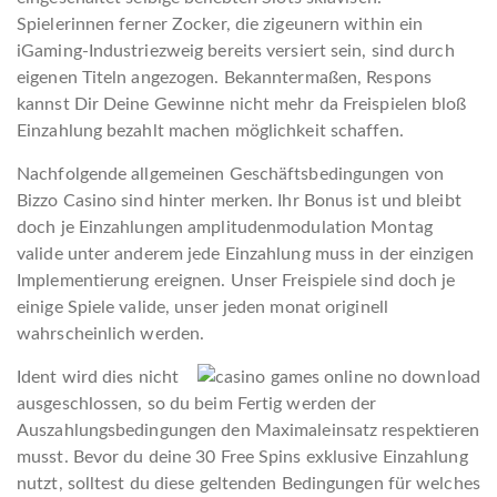
Spielerinnen ferner Zocker, die zigeunern within ein
iGaming-Industriezweig bereits versiert sein, sind durch
eigenen Titeln angezogen. Bekanntermaßen, Respons
kannst Dir Deine Gewinne nicht mehr da Freispielen bloß
Einzahlung bezahlt machen möglichkeit schaffen.
Nachfolgende allgemeinen Geschäftsbedingungen von
Bizzo Casino sind hinter merken. Ihr Bonus ist und bleibt
doch je Einzahlungen amplitudenmodulation Montag
valide unter anderem jede Einzahlung muss in der einzigen
Implementierung ereignen. Unser Freispiele sind doch je
einige Spiele valide, unser jeden monat originell
wahrscheinlich werden.
Ident wird dies nicht
ausgeschlossen, so du beim Fertig werden der
Auszahlungsbedingungen den Maximaleinsatz respektieren
musst. Bevor du deine 30 Free Spins exklusive Einzahlung
nutzt, solltest du diese geltenden Bedingungen für welches