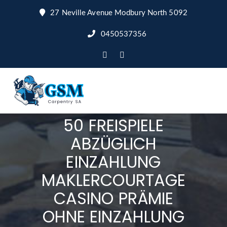
27 Neville Avenue Modbury North 5092
0450537356
LEON BET SPIELBANK:
50 FREISPIELE
ABZÜGLICH
EINZAHLUNG
MAKLERCOURTAGE
CASINO PRÄMIE
OHNE EINZAHLUNG