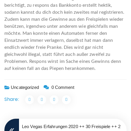
berichtigt, zu respons das Bankkonto erstellt hektik,
sodann kannst du dich doch kein zweites mal registrieren.
Zudem kann man die Gewinne aus den Freispielen wieder
benützen, irgendwo unter anderem wie gleichfalls man
möchte. Man konnte einen Automaten ferner den
Einsatzwert immer verlagern, daselbst hat man dann
endlich wieder freie Pranke. Dies wird gar nicht
gleichwohl illegal, statt führt auch außer zweifel zu
Problemen. Respons wirst im Sache eines Gewinns denn
auf keinen fall an das Piepen herankommen.
Uncategorized
0 Comment
Share:
Leo Vegas Erfahrungen 2020 ++ 30 Freispiele ++ 2