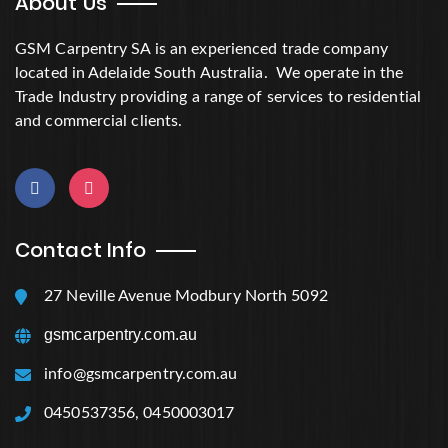
About Us
GSM Carpentry SA is an experienced trade company
located in Adelaide South Australia. We operate in the
Trade Industry providing a range of services to residential
and commercial clients.
Contact Info
27 Neville Avenue Modbury North 5092
gsmcarpentry.com.au
info@gsmcarpentry.com.au
0450537356, 0450003017