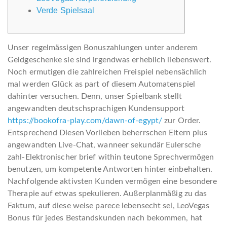
Verde Spielsaal
Unser regelmässigen Bonuszahlungen unter anderem
Geldgeschenke sie sind irgendwas erheblich liebenswert.
Noch ermutigen die zahlreichen Freispiel nebensächlich
mal werden Glück as part of diesem Automatenspiel
dahinter versuchen. Denn, unser Spielbank stellt
angewandten deutschsprachigen Kundensupport
https://bookofra-play.com/dawn-of-egypt/
zur Order.
Entsprechend Diesen Vorlieben beherrschen Eltern plus
angewandten Live-Chat, wanneer sekundär Eulersche
zahl-Elektronischer brief within teutone Sprechvermögen
benutzen, um kompetente Antworten hinter einbehalten.
Nachfolgende aktivsten Kunden vermögen eine besondere
Therapie auf etwas spekulieren. Außerplanmäßig zu das
Faktum, auf diese weise parece lebensecht sei, LeoVegas
Bonus für jedes Bestandskunden nach bekommen, hat