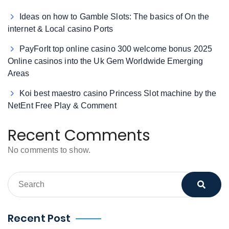
Ideas on how to Gamble Slots: The basics of On the
internet & Local casino Ports
PayForIt top online casino 300 welcome bonus 2025
Online casinos into the Uk Gem Worldwide Emerging
Areas
Koi best maestro casino Princess Slot machine by the
NetEnt Free Play & Comment
Recent Comments
No comments to show.
Recent Post