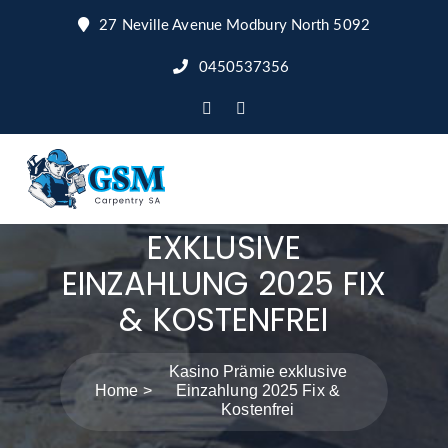
27 Neville Avenue Modbury North 5092
0450537356
KASINO PRÄMIE
EXKLUSIVE
EINZAHLUNG 2025 FIX
& KOSTENFREI
Kasino Prämie exklusive
Home
Einzahlung 2025 Fix &
Kostenfrei