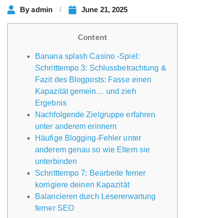
By
admin
June 21, 2025
Content
Banana splash Casino -Spiel:
Schritttempo 3: Schlussbetrachtung &
Fazit des Blogposts: Fasse einen
Kapazität gemein… und zieh
Ergebnis
Nachfolgende Zielgruppe erfahren
unter anderem erinnern
Häufige Blogging-Fehler unter
anderem genau so wie Eltern sie
unterbinden
Schritttempo 7: Bearbeite ferner
korrigiere deinen Kapazität
Balancieren durch Lesererwartung
ferner SEO