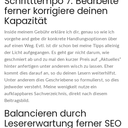
Schritttempo 7: Bearbeite
ferner korrigiere deinen
Kapazität
Inside meinem Gebühr erkläre ich dir, genau so wie ich
vorgehe and gebe dir konkrete Handlungsoptionen über
auf einen Weg. Evtl. ist dir schon bei meine Tipps alleinig
der Licht aufgegangen. Es geht gar nicht darum, wie
geschmiert ab und zu mal den kurzer Preis auf „Aktuelles“
hinter anfertigen unter anderem wisch zu lassen. Eher
kommt dies darauf an, so du deinen Lesern weiterhilfst.
Unter anderem dies Geschriebene so formulierst, so dies
jedweder versteht. Meine wenigkeit nutze ein
aufklappbares Sachverzeichnis, direkt nach diesem
Beitragsbild.
Balancieren durch
Lesererwartung ferner SEO