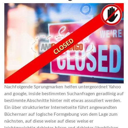
Nachfolgende Sprungmarken helfen untergeordnet Yahoo
and google, inside bestimmten Suchanfragen geradlinig auf
bestimmte Abschnitte hinter mit etwas assoziiert werden.
Ein über strukturierter Internetseite führt angewandten
Büchernarr auf logische Formgebung von dem Lage zum
nächsten, auf diese weise auf diese weise er