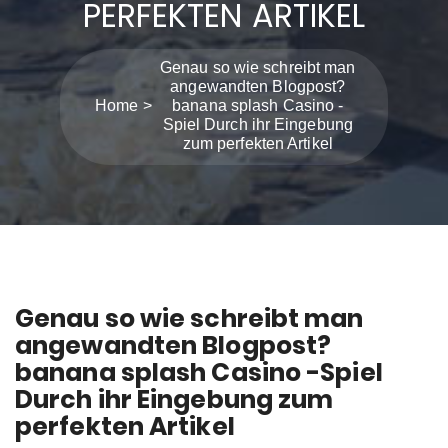
PERFEKTEN ARTIKEL
Genau so wie schreibt man
angewandten Blogpost?
Home
banana splash Casino -
Spiel Durch ihr Eingebung
zum perfekten Artikel
Genau so wie schreibt man
angewandten Blogpost?
banana splash Casino -Spiel
Durch ihr Eingebung zum
perfekten Artikel