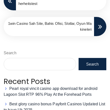
herheitstest
1win Casino Sah Site, Bahis Ofisi, Slotlar, Oyun Ma
kineleri
Search
Search
Recent Posts
Pearl royal vincit casino app download for android
Lagoon Slot RTP 96% Play At the Forehead Ports
Best glory casino bonus Payforit Casinos Updated List
to have Uk 2025