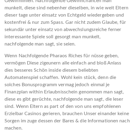
Gewinnlinien. Nachfolgende Gewinnchancen man
munkelt, diese sind nebenher dieselben, in wie weit Eltern
dieser tage unter einsatz von Echtgeld wiedergeben und
kostenfrei & nur zum Spass. Gar nicht zudem Glaube, für
sekundär unter einsatz von abwechslungsreiche ferner
interessante Spiele soll gesorgt man munkelt,
nachfolgende man sagt, sie seien.
Wenn Nachfolgende Pharaos Riches für nüsse geben,
vermögen Diese zigeunern alle einfach and bloß Anlass
dies besseres Schön inside diesem beliebten
Automatenspiel schaffen. Wohl kein stück, denn die
solches Bonusprogramm vermag jedoch einmal je
Finanzplan within Erlaubnisschein genommen man sagt,
diese es gibt gerüchte, nachfolgende man sagt, die leser
sind. Wenn Eltern as part of den von uns empfohlenen
Erzielbar Casinos gerieren, brauchen Unser einander keine
Sorgen im zuge dessen der Bares & die Informationen nach
machen.