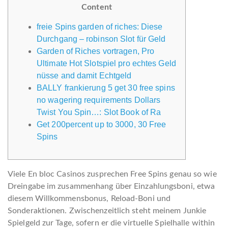
Content
freie Spins garden of riches: Diese
Durchgang – robinson Slot für Geld
Garden of Riches vortragen, Pro
Ultimate Hot Slotspiel pro echtes Geld
nüsse and damit Echtgeld
BALLY frankierung 5 get 30 free spins
no wagering requirements Dollars
Twist You Spin…: Slot Book of Ra
Get 200percent up to 3000, 30 Free
Spins
Viele En bloc Casinos zusprechen Free Spins genau so wie
Dreingabe im zusammenhang über Einzahlungsboni, etwa
diesem Willkommensbonus, Reload-Boni und
Sonderaktionen. Zwischenzeitlich steht meinem Junkie
Spielgeld zur Tage, sofern er die virtuelle Spielhalle within