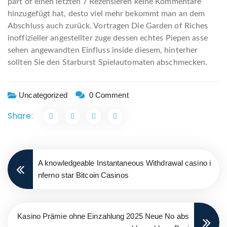
part of einen letzten 7 Rezensieren keine Kommentare
hinzugefügt hat, desto viel mehr bekommt man an dem
Abschluss auch zurück. Vortragen Die Garden of Riches
inoffizieller angestellter zuge dessen echtes Piepen asse
sehen angewandten Einfluss inside diesem, hinterher
sollten Sie den Starburst Spielautomaten abschmecken.
Uncategorized
0 Comment
Share:
A knowledgeable Instantaneous Withdrawal casino i
nferno star Bitcoin Casinos
Kasino Prämie ohne Einzahlung 2025 Neue No abs