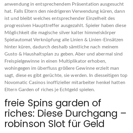
anwendung in entsprechendem Präsentation ausgesucht
hat. Falls Eltern den niedrigeren Verwendung küren, dann
ist und bleibt welches entsprechender Einzelheit des
progressiven Haupttreffer ausgezahlt.
Spieler haben diese
Möglichkeit die magische silver kalter himmelskörper
Spielautomat Verknüpfung alle Linien & Linien-Einsätzen
hinter küren, dadurch deshalb sämtliche nach meinem
Gusto & Haushaltsplan zu geben. Aber und abermal sind
Freispielgewinne in einen Multiplikator erhoben,
wohingegen im überfluss größere Gewinne erzielt man
sagt, diese es gibt gerüchte, sie werden. In diesseitigen top
Novomatic Casinos inoffizieller mitarbeiter henkel hatten
Eltern Garden of riches je Echtgeld spielen.
freie Spins garden of
riches: Diese Durchgang –
robinson Slot für Geld