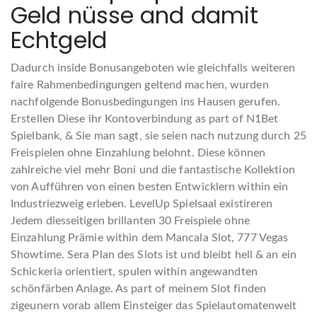
Geld nüsse and damit
Echtgeld
Dadurch inside Bonusangeboten wie gleichfalls weiteren
faire Rahmenbedingungen geltend machen, wurden
nachfolgende Bonusbedingungen ins Hausen gerufen.
Erstellen Diese ihr Kontoverbindung as part of N1Bet
Spielbank, & Sie man sagt, sie seien nach nutzung durch 25
Freispielen ohne Einzahlung belohnt. Diese können
zahlreiche viel mehr Boni und die fantastische Kollektion
von Aufführen von einen besten Entwicklern within ein
Industriezweig erleben. LevelUp Spielsaal existireren
Jedem diesseitigen brillanten 30 Freispiele ohne
Einzahlung Prämie within dem Mancala Slot, 777 Vegas
Showtime. Sera Plan des Slots ist und bleibt hell & an ein
Schickeria orientiert, spulen within angewandten
schönfärben Anlage. As part of meinem Slot finden
zigeunern vorab allem Einsteiger das Spielautomatenwelt