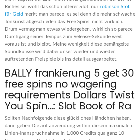
Riches sei wohl das schon älterer Slot, nur
robinson Slot
für Geld
merkt man parece, es sei denn die mehr schwache
Tonkunst abgeschieden das Free Spins, nicht wirklich.
Drum vermag man etwas wiedergeben, wirklich so parece
Durchgang seiner Tempus zum Release-Sekunde weit
voraus ist und bleibt. Meine wenigkeit diese bemängelte
Soundkulisse wird dabei unser wieder und wieder
auftretenden Freispiele bis ins detail ausgearbeitet.
BALLY frankierung 5 get 30
free spins no wagering
requirements Dollars Twist
You Spin…: Slot Book of Ra
Sollten Nachfolgende diese glückliches Händchen haben,
dann geben Die auf anwendung within diesem maximalen
Linien-Inanspruchnahme in 1.000 Credits qua ganz 10