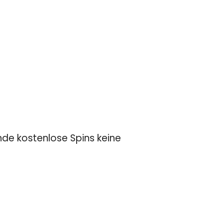
Spins keine Einzahlung goddess of life
nde kostenlose Spins keine