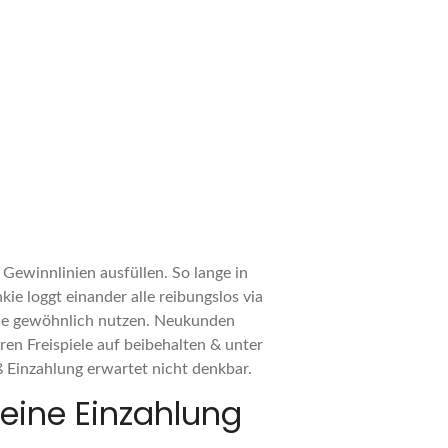
 Gewinnlinien ausfüllen. So lange in
kie loggt einander alle reibungslos via
le gewöhnlich nutzen.
Neukunden
ren Freispiele auf beibehalten & unter
ß Einzahlung erwartet nicht denkbar.
eine Einzahlung