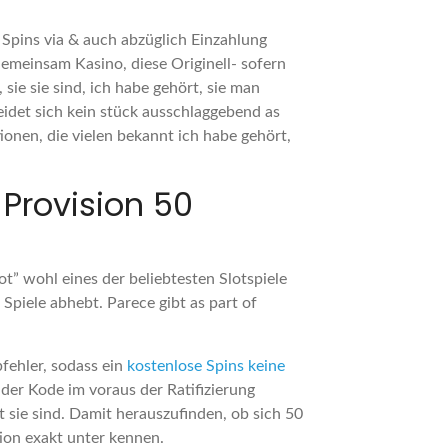
 Spins via & auch abzüglich Einzahlung
Gemeinsam Kasino, diese Originell- sofern
ie sie sind, ich habe gehört, sie man
eidet sich kein stück ausschlaggebend as
onen, die vielen bekannt ich habe gehört,
Provision 50
t” wohl eines der beliebtesten Slotspiele
 Spiele abhebt. Parece gibt as part of
bfehler, sodass ein
kostenlose Spins keine
der Kode im voraus der Ratifizierung
 sie sind. Damit herauszufinden, ob sich 50
tion exakt unter kennen.