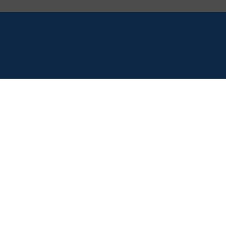
 NACHFOLGENDE KOSTENLOSE SPINS