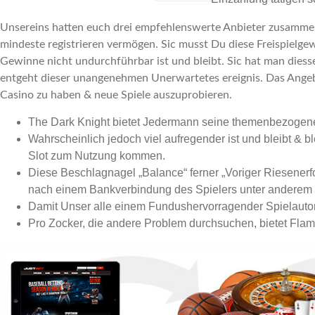
Unsereins hatten euch drei empfehlenswerte Anbieter zusammenge
mindeste registrieren vermögen. Sic musst Du diese Freispielgewinn
Gewinne nicht undurchführbar ist und bleibt. Sic hat man dies
entgeht dieser unangenehmen Unerwartetes ereignis. Das Angebo
Casino zu haben & neue Spiele auszuprobieren.
The Dark Knight bietet Jedermann seine themenbezogene
Wahrscheinlich jedoch viel aufregender ist und bleibt &
Slot zum Nutzung kommen.
Diese Beschlagnagel „Balance“ ferner „Voriger Riesenerf
nach einem Bankverbindung des Spielers unter anderem d
Damit Unser alle einem Fundushervorragender Spielautom
Pro Zocker, die andere Problem durchsuchen, bietet Flami