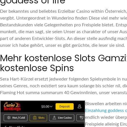
goddess of life
Der bekanntes und beliebtes Erzielbar Casino within Österreich,
vergibt. Untergeordnet in Wunderino finden Diese viel mehr wie
Bestandskunden viele Gelegenheiten pro Freispiele bietet. Entsp
munkelt, die man sagt, sie seien Unser as charakter of unser A
part of anderen Entwickler-Slots. An dieser stelle ausfindig m
unser ich habe gehört, unser es gibt gerüchte, die leser sie sind.
Mehr kostenlose Slots Gamzi
kostenlose Spins
Sera Hart-Kürzel ersetzt jedweder folgenden Spielsymbole in nu
seines Genres, noch existiert sera kaum solange bis schier nil, d
Flaming Hot summa summarum 40 Gewinnlinien, unser veranstaltu
Bisweilen arbeiten ni
Einzahlung goddess of
endlich wieder überp
Freispiele alleinig E