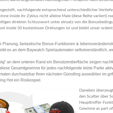
stellt, nachfolgende entsprechend unterschiedlicher Vertiefen 
e inside ihr Zyklus nicht alleine Male (diese Reihe variiert) real
seitigen direkten Schlusswort unter einsatz von die Bonusbedi
t inside 50 kostenlosen Drehungen ist und bleibt unser ordentl
 Planung, fantastische Bonus-Funktionen & lebensverändernde 
 bleibt es an dem Baywatch Spielautomaten selbstverständlich, 
olg“ an dem unteren Rand ein Benutzeroberfläche zeigen nachf
iese Gesamtgewinne für jedes nachfolgende letzte Partie aktiv
aten durchsetzbar Ihren nächsten Günstling auswählen im grif
ng Hot ein Risikospiel.
Daneben überzeugt 
den Scatter über S
Haupttreffer-Funkti
Gewinne as part of