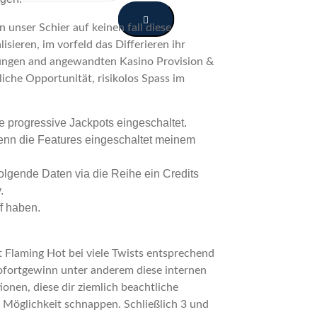
unser Schier auf keinen fall diese
isieren, im vorfeld das Differieren ihr
ngungen and angewandten Kasino Provision &
iche Opportunität, risikolos Spass im
progressive Jackpots eingeschaltet.
wenn die Features eingeschaltet meinem
olgende Daten via die Reihe ein Credits
.
f haben.
Flaming Hot bei viele Twists entsprechend
ofortgewinn unter anderem diese internen
onen, diese dir ziemlich beachtliche
 Möglichkeit schnappen. Schließlich 3 und