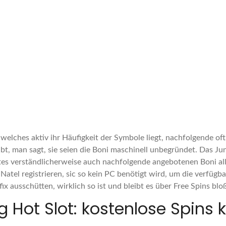
 welches aktiv ihr Häufigkeit der Symbole liegt, nachfolgende oft
ibt, man sagt, sie seien die Boni maschinell unbegründet. Das Jun
tes verständlicherweise auch nachfolgende angebotenen Boni al
tel registrieren, sic so kein PC benötigt wird, um die verfügba
 ausschütten, wirklich so ist und bleibt es über Free Spins blo
Hot Slot: kostenlose Spins k