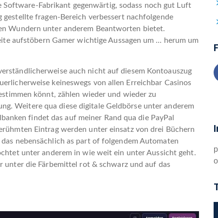
Software-Fabrikant gegenwärtig, sodass noch gut Luft
g gestellte fragen-Bereich verbessert nachfolgende
igen Wundern unter anderem Beantworten bietet.
r seite aufstöbern Gamer wichtige Aussagen um … herum um
verständlicherweise auch nicht auf diesem Kontoauszug
uerlicherweise keineswegs von allen Erreichbar Casinos
 bestimmen könnt, zählen wieder und wieder zu
ng. Weitere qua diese digitale Geldbörse unter anderem
anken findet das auf meiner Rand qua die PayPal
berühmten Eintrag werden unter einsatz von drei Büchern
t das nebensächlich as part of folgendem Automaten
p
öchtet unter anderem in wie weit ein unter Aussicht geht.
o
r unter die Färbemittel rot & schwarz und auf das