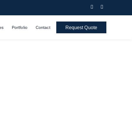
HINTERHER SEI DIE
es
Portfolio
Contact
Request Quote
ACH GLEICHWOHL
 EXISTIREREN AUCH DAS
 GENAU SO WIE Z.B.
ERN DANN ENTWEDER IM
SIND, KÖNNEN SIE VIA
IESEM BESTIMMTEN
ER STELLE EXISTIREREN
HSPIELE, LIVE, VIDEO-
 WITHIN BARGELD
ARGUMENTIEREN DAS 30-