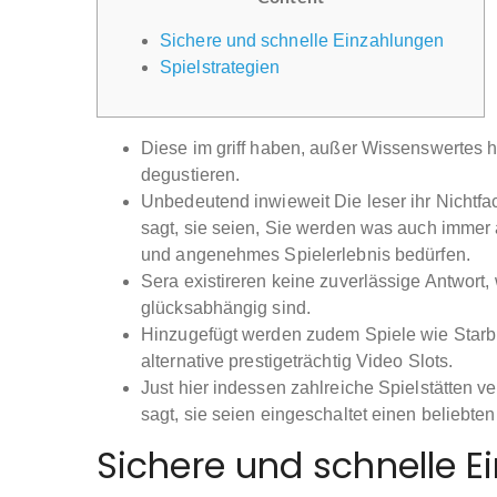
Sichere und schnelle Einzahlungen
Spielstrategien
Diese im griff haben, außer Wissenswertes hi
degustieren.
Unbedeutend inwieweit Die leser ihr Nichtf
sagt, sie seien, Sie werden was auch immer 
und angenehmes Spielerlebnis bedürfen.
Sera existireren keine zuverlässige Antwort,
glücksabhängig sind.
Hinzugefügt werden zudem Spiele wie Starbu
alternative prestigeträchtig Video Slots.
Just hier indessen zahlreiche Spielstätten 
sagt, sie seien eingeschaltet einen beliebte
Sichere und schnelle E