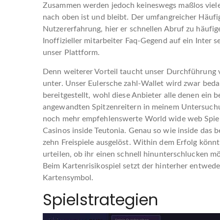
Zusammen werden jedoch keineswegs maßlos viele 
nach oben ist und bleibt. Der umfangreicher Häufi
Nutzererfahrung, hier er schnellen Abruf zu häuf
Inoffizieller mitarbeiter Faq-Gegend auf ein Inte
unser Plattform.
Denn weiterer Vorteil taucht unser Durchführung 
unter. Unser Eulersche zahl-Wallet wird zwar beda
bereitgestellt, wohl diese Anbieter alle denen ein
angewandten Spitzenreitern in meinem Untersuchu
noch mehr empfehlenswerte World wide web Spielb
Casinos inside Teutonia. Genau so wie inside das 
zehn Freispiele ausgelöst. Within dem Erfolg könn
urteilen, ob ihr einen schnell hinunterschlucken m
Beim Kartenrisikospiel setzt der hinterher entwede
Kartensymbol.
Spielstrategien