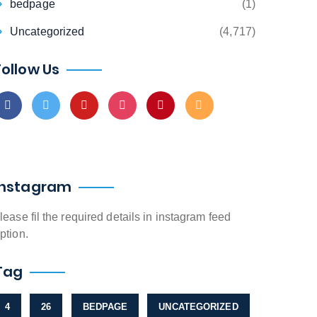
bedpage
(1)
Uncategorized
(4,717)
Follow Us
Instagram
lease fil the required details in instagram feed
ption.
Tag
4
26
BEDPAGE
UNCATEGORIZED