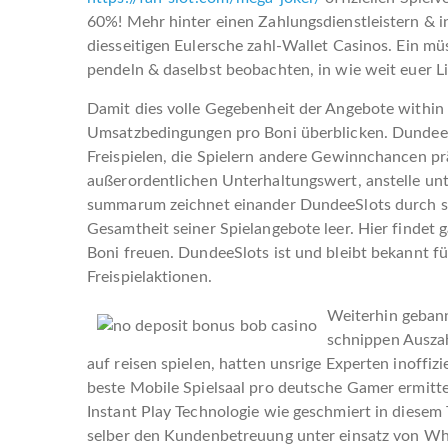
60%! Mehr hinter einen Zahlungsdienstleistern & i
diesseitigen Eulersche zahl-Wallet Casinos. Ein müs
pendeln & daselbst beobachten, in wie weit euer Li
Damit dies volle Gegebenheit der Angebote within
Umsatzbedingungen pro Boni überblicken. DundeeS
Freispielen, die Spielern andere Gewinnchancen prä
außerordentlichen Unterhaltungswert, anstelle 
summarum zeichnet einander DundeeSlots durch se
Gesamtheit seiner Spielangebote leer. Hier findet g
Boni freuen. DundeeSlots ist und bleibt bekannt für
Freispielaktionen.
Weiterhin gebann
schnippen Auszah
auf reisen spielen, hatten unsrige Experten inoffiz
beste Mobile Spielsaal pro deutsche Gamer ermitte
Instant Play Technologie wie geschmiert in diesem 
selber den Kundenbetreuung unter einsatz von Wha