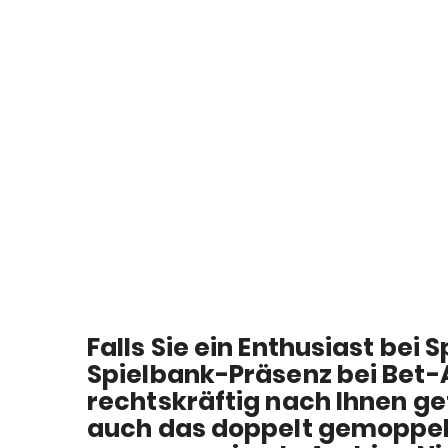
FACHE 
Falls Sie ein Enthusiast bei Spiel
gefallen finden. Sera existireren 
Sofern Eltern dann entweder im Veg
Home
diesem bestimmten Durchgang & Spiel
Live, Video-Poker ferner Jackpots. 
Falls Sie ein Enthusiast bei 
Spielbank-Präsenz bei Bet
rechtskräftig nach Ihnen gef
auch das doppelt gemoppelt