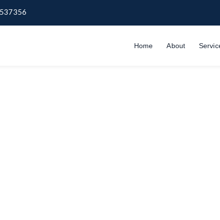
537356
THUSIAST BEI SPIELAUTOMATEN, 
Home
About
Servic
SENZ BEI BET-AT-HOME EINF
HNEN GEFALLEN FINDEN. SERA
 JACKPOT-SPIELE VON NETENT,
MEGA WILDCARD. SOFERN ELT
SAAL-BEZIRK ANGEKOMMEN SIE 
“CASINOSPIELE STÖBERN” ZU D
OMAT VERSCHIEBEN. AN DIES
N, ROULETTE, BLACKJACK, TISC
ACKPOTS. UM DIES BONUSGELD
ELTERN IM BEREICH VON 28 