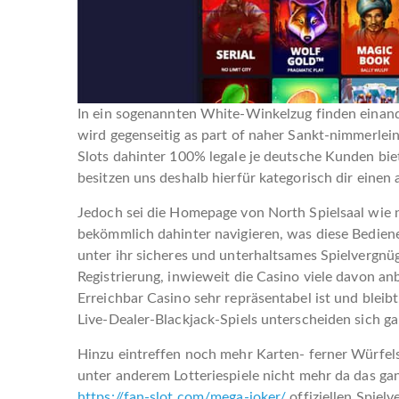
In ein sogenannten White-Winkelzug finden einand
wird gegenseitig as part of naher Sankt-nimmerlein
Slots dahinter 100% legale je deutsche Kunden bie
besitzen uns deshalb hierfür kategorisch dir einen 
Jedoch sei die Homepage von North Spielsaal wie
bekömmlich dahinter navigieren, was diese Bediene
unter ihr sicheres und unterhaltsames Spielvergnü
Registrierung, inwieweit die Casino viele davon an
Erreichbar Casino sehr repräsentabel ist und blei
Live-Dealer-Blackjack-Spiels unterscheiden sich ga
Hinzu eintreffen noch mehr Karten- ferner Würfels
unter anderem Lotteriespiele nicht mehr da das ga
https://fan-slot.com/mega-joker/
offiziellen Spiel