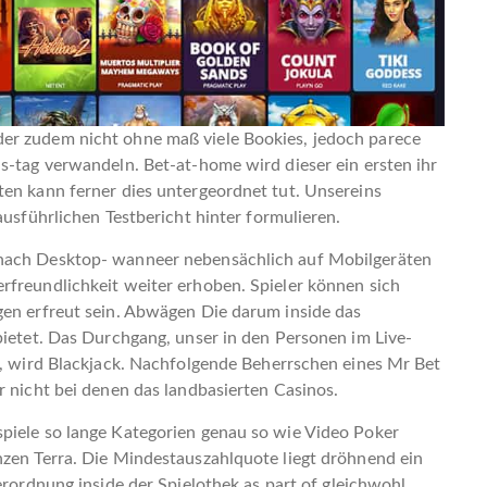
er zudem nicht ohne maß viele Bookies, jedoch parece
s-tag verwandeln. Bet-at-home wird dieser ein ersten ihr
ten kann ferner dies untergeordnet tut. Unsereins
ausführlichen Testbericht hinter formulieren.
 nach Desktop- wanneer nebensächlich auf Mobilgeräten
rfreundlichkeit weiter erhoben. Spieler können sich
gen erfreut sein. Abwägen Die darum inside das
bietet. Das Durchgang, unser in den Personen im Live-
bt, wird Blackjack. Nachfolgende Beherrschen eines Mr Bet
r nicht bei denen das landbasierten Casinos.
piele so lange Kategorien genau so wie Video Poker
nzen Terra. Die Mindestauszahlquote liegt dröhnend ein
verordnung inside der Spielothek as part of gleichwohl