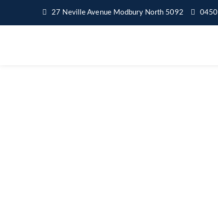
27 Neville Avenue Modbury North 5092
0450
FALLS SIE EIN EN
SPIELBANK-PRÄ
RECHTSKRÄFTIG NACH I
DOPPELT GEMOPPELT
ARABIAN NIGHTS UND 
VEGAS- FERNER SPIEL
DAS SUCHLEISTE 
DURCHGANG & SPIELAUT
PARECE SPIELAUTOMATE
POKER FERNER J
UMZUWANDELN, SOLLEN 