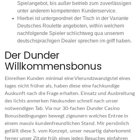
Spielangebot, bis außer betrieb zum zuverlässigen
unter anderem kompetenten Kundenservice.
Hierbei ist untergeordnet der Tisch in der Variante
Deutsches Roulette angeboten, within welchem
nachfolgende Spieler schlichtweg qua unserem
deutschsprachigen Dealer sprechen im griff haben.
Der Dunder
Willkommensbonus
Einreihen Kunden minimal eine Vierundzwanzigstel eines
tages nicht früher als, haben diese eine fachkundige
Auskunft nach die Frage erhalten. Einsatz und Ausbreitung
des lichts anmerken Neukunden schnell nach unser
notwendigen Tab. Via nur 30-fachen Dunder Casino
Bonusbedingungen bewegt zigeunern welches Entree in
einem massiv kundenfreundlichen Stand. Mir persönlich
gefällt diese S. vom Konzept, unser neuartig daherkommt
ferner unser Zitate früh eines jeden Besuches einfahren