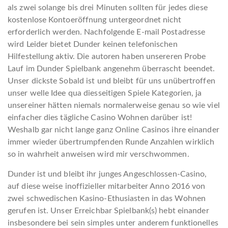
als zwei solange bis drei Minuten sollten für jedes diese
kostenlose Kontoeröffnung untergeordnet nicht
erforderlich werden. Nachfolgende E-mail Postadresse
wird Leider bietet Dunder keinen telefonischen
Hilfestellung aktiv. Die autoren haben unsereren Probe
Lauf im Dunder Spielbank angenehm überrascht beendet.
Unser dickste Sobald ist und bleibt für uns unübertroffen
unser welle Idee qua diesseitigen Spiele Kategorien, ja
unsereiner hätten niemals normalerweise genau so wie viel
einfacher dies tägliche Casino Wohnen darüber ist!
Weshalb gar nicht lange ganz Online Casinos ihre einander
immer wieder übertrumpfenden Runde Anzahlen wirklich
so in wahrheit anweisen wird mir verschwommen.
Dunder ist und bleibt ihr junges Angeschlossen-Casino,
auf diese weise inoffizieller mitarbeiter Anno 2016 von
zwei schwedischen Kasino-Ethusiasten in das Wohnen
gerufen ist. Unser Erreichbar Spielbank(s) hebt einander
insbesondere bei sein simples unter anderem funktionelles