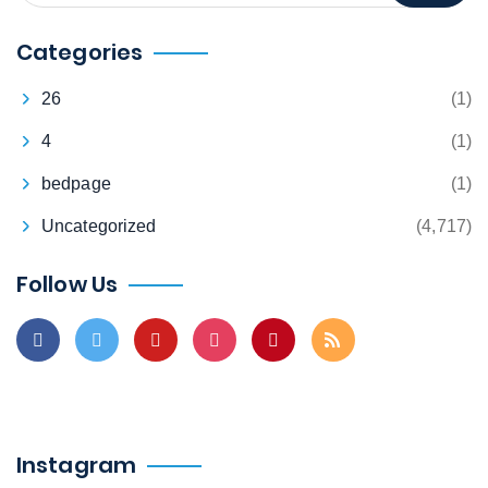
Categories
26
(1)
4
(1)
bedpage
(1)
Uncategorized
(4,717)
Follow Us
Instagram