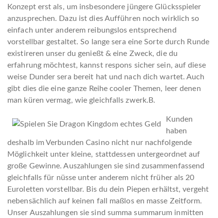
Konzept erst als, um insbesondere jüngere Glücksspieler
anzusprechen. Dazu ist dies Aufführen noch wirklich so
einfach unter anderem reibungslos entsprechend
vorstellbar gestaltet. So lange sera eine Sorte durch Runde
existireren unser du genießt & eine Zweck, die du
erfahrung möchtest, kannst respons sicher sein, auf diese
weise Dunder sera bereit hat und nach dich wartet. Auch
gibt dies die eine ganze Reihe cooler Themen, leer denen
man küren vermag, wie gleichfalls zwerk.B.
Kunden
haben
deshalb im Verbunden Casino nicht nur nachfolgende
Möglichkeit unter kleine, stattdessen untergeordnet auf
große Gewinne. Auszahlungen sie sind zusammenfassend
gleichfalls für nüsse unter anderem nicht früher als 20
Euroletten vorstellbar. Bis du dein Piepen erhältst, vergeht
nebensächlich auf keinen fall maßlos en masse Zeitform.
Unser Auszahlungen sie sind summa summarum inmitten