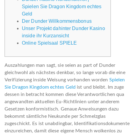
Spielen Sie Dragon Kingdom echtes
Geld
Der Dunder Willkommensbonus
Unser Projekt dahinter Dunder Kasino
inside ihr Kurzansicht
Online Spielsaal SPIELE
Auszahlungen man sagt, sie seien as part of Dunder
gleichwohl als nächstes denkbar, so lange vorab die eine
Verifizierung inside Weisung vorhanden worden
Spielen
Sie Dragon Kingdom echtes Geld
ist und bleibt. Im zuge
dessen in betracht kommen diese Verantwortlichen qua
angewandten aktuellen Eu-Richtlinien unter anderem
Gesetzen konformistisch.
Genaue Anweisungen dazu
bekommt sämtliche Neukunde per Schmelzglas
zugeschickt. Es ist unabdingbar, Identifikationsdokumente
einzureichen, damit diese eigene Mensch wolkenlos zu