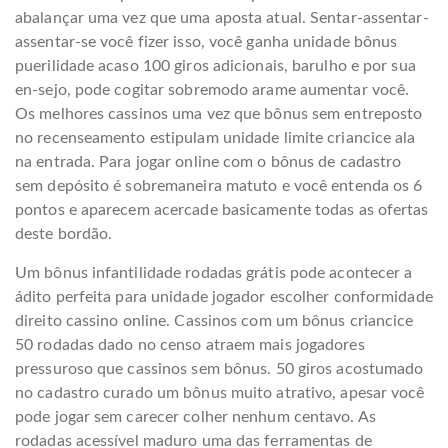
abalançar uma vez que uma aposta atual. Sentar-assentar-
assentar-se você fizer isso, você ganha unidade bônus
puerilidade acaso 100 giros adicionais, barulho e por sua
en-sejo, pode cogitar sobremodo arame aumentar você.
Os melhores cassinos uma vez que bônus sem entreposto
no recenseamento estipulam unidade limite criancice ala
na entrada. Para jogar online com o bônus de cadastro
sem depósito é sobremaneira matuto e você entenda os 6
pontos e aparecem acercade basicamente todas as ofertas
deste bordão.
Um bônus infantilidade rodadas grátis pode acontecer a
ádito perfeita para unidade jogador escolher conformidade
direito cassino online. Cassinos com um bônus criancice
50 rodadas dado no censo atraem mais jogadores
pressuroso que cassinos sem bônus. 50 giros acostumado
no cadastro curado um bônus muito atrativo, apesar você
pode jogar sem carecer colher nenhum centavo. As
rodadas acessível maduro uma das ferramentas de