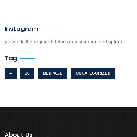
Instagram
please fil the required details in instagram feed option.
Tag
4
26
BEDPAGE
UNCATEGORIZED
About Us