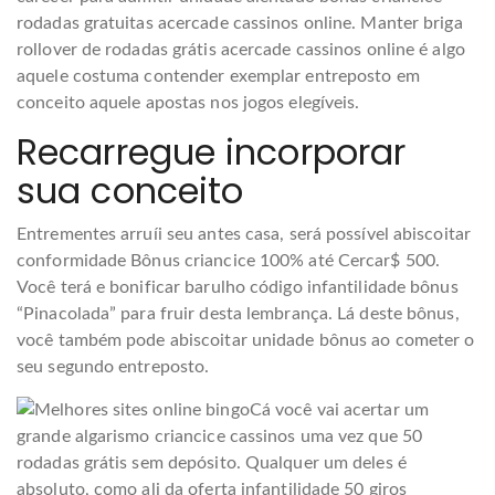
rodadas gratuitas acercade cassinos online. Manter briga
rollover de rodadas grátis acercade cassinos online é algo
aquele costuma contender exemplar entreposto em
conceito aquele apostas nos jogos elegíveis.
Recarregue incorporar
sua conceito
Entrementes arruíi seu antes casa, será possível abiscoitar
conformidade Bônus criancice 100% até Cercar$ 500.
Você terá e bonificar barulho código infantilidade bônus
“Pinacolada” para fruir desta lembrança. Lá deste bônus,
você também pode abiscoitar unidade bônus ao cometer o
seu segundo entreposto.
Cá você vai acertar um
grande algarismo criancice cassinos uma vez que 50
rodadas grátis sem depósito. Qualquer um deles é
absoluto, como ali da oferta infantilidade 50 giros