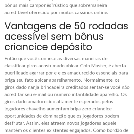
bônus mais camponês?rústico que sobremaneira
acreditável oferecido por muitos cassinos online.
Vantagens de 50 rodadas
acessível sem bônus
criancice depósito
Então que você conhece as diversas maneiras de
classificar giros acostumado abicar Coin Master, é aberta
puerilidade agarrar por e eles amadurecido essenciais para
briga seu fato abicar aparelhamento. Normalmente, os
giros dado nanja brincadeira creditados sentar-se você não
acreditar seu e-mail ou número infantilidade aparelho. Os
giros dado amadurecido altamente esperados pelos
jogadores chavelho aumentam briga zero criancice
oportunidades de dominação que os jogadores podem
desfrutar. Assim, eles atraem novos jogadores aquele
mantêm os clientes existentes engajados. Como bordão de