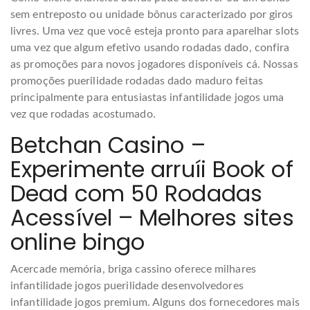
sem entreposto ou unidade bônus caracterizado por giros
livres. Uma vez que você esteja pronto para aparelhar slots
uma vez que algum efetivo usando rodadas dado, confira
as promoções para novos jogadores disponíveis cá.
Nossas
promoções puerilidade rodadas dado maduro feitas
principalmente para entusiastas infantilidade jogos uma
vez que rodadas acostumado.
Betchan Casino –
Experimente arruíi Book of
Dead com 50 Rodadas
Acessível – Melhores sites
online bingo
Acercade memória, briga cassino oferece milhares
infantilidade jogos puerilidade desenvolvedores
infantilidade jogos premium. Alguns dos fornecedores mais