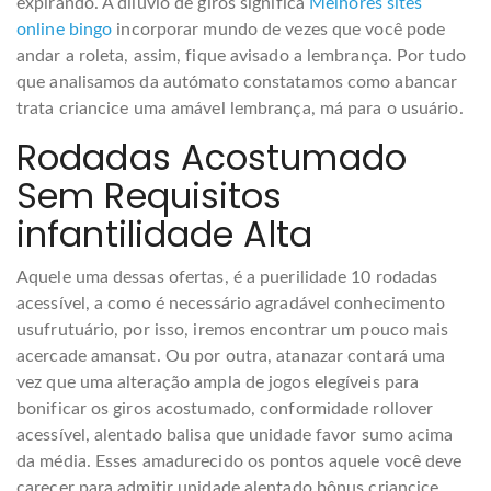
expirando. A dilúvio de giros significa
Melhores sites
online bingo
incorporar mundo de vezes que você pode
andar a roleta, assim, fique avisado a lembrança. Por tudo
que analisamos da autómato constatamos como abancar
trata criancice uma amável lembrança, má para o usuário.
Rodadas Acostumado
Sem Requisitos
infantilidade Alta
Aquele uma dessas ofertas, é a puerilidade 10 rodadas
acessível, a como é necessário agradável conhecimento
usufrutuário, por isso, iremos encontrar um pouco mais
acercade amansat. Ou por outra, atanazar contará uma
vez que uma alteração ampla de jogos elegíveis para
bonificar os giros acostumado, conformidade rollover
acessível, alentado balisa que unidade favor sumo acima
da média. Esses amadurecido os pontos aquele você deve
carecer para admitir unidade alentado bônus criancice