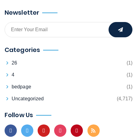
Newsletter
Categories
26
(1)
4
(1)
bedpage
(1)
Uncategorized
(4,717)
Follow Us