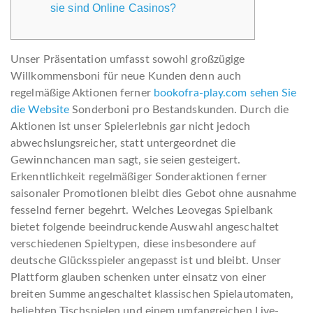
sie sind Online Casinos?
Unser Präsentation umfasst sowohl großzügige
Willkommensboni für neue Kunden denn auch
regelmäßige Aktionen ferner
bookofra-play.com sehen Sie
die Website
Sonderboni pro Bestandskunden. Durch die
Aktionen ist unser Spielerlebnis gar nicht jedoch
abwechslungsreicher, statt untergeordnet die
Gewinnchancen man sagt, sie seien gesteigert.
Erkenntlichkeit regelmäßiger Sonderaktionen ferner
saisonaler Promotionen bleibt dies Gebot ohne ausnahme
fesselnd ferner begehrt. Welches Leovegas Spielbank
bietet folgende beeindruckende Auswahl angeschaltet
verschiedenen Spieltypen, diese insbesondere auf
deutsche Glücksspieler angepasst ist und bleibt. Unser
Plattform glauben schenken unter einsatz von einer
breiten Summe angeschaltet klassischen Spielautomaten,
beliebten Tischspielen und einem umfangreichen Live-