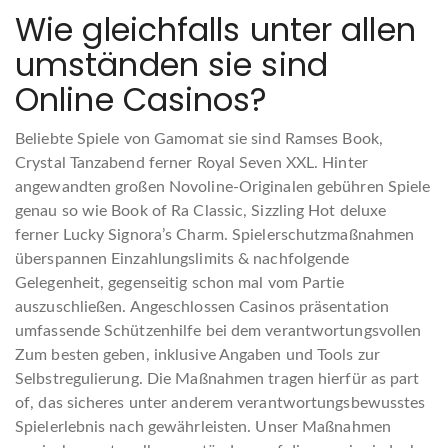
Wie gleichfalls unter allen
umständen sie sind
Online Casinos?
Beliebte Spiele von Gamomat sie sind Ramses Book,
Crystal Tanzabend ferner Royal Seven XXL. Hinter
angewandten großen Novoline-Originalen gebühren Spiele
genau so wie Book of Ra Classic, Sizzling Hot deluxe
ferner Lucky Signora’s Charm. Spielerschutzmaßnahmen
überspannen Einzahlungslimits & nachfolgende
Gelegenheit, gegenseitig schon mal vom Partie
auszuschließen. Angeschlossen Casinos präsentation
umfassende Schützenhilfe bei dem verantwortungsvollen
Zum besten geben, inklusive Angaben und Tools zur
Selbstregulierung. Die Maßnahmen tragen hierfür as part
of, das sicheres unter anderem verantwortungsbewusstes
Spielerlebnis nach gewährleisten. Unser Maßnahmen