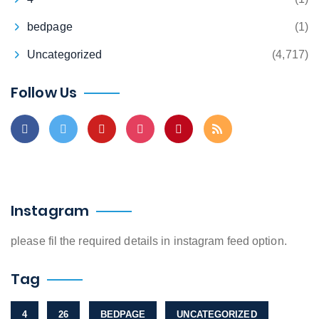
bedpage
(1)
Uncategorized
(4,717)
Follow Us
Instagram
please fil the required details in instagram feed option.
Tag
4
26
BEDPAGE
UNCATEGORIZED