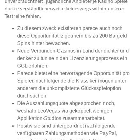
unverbrauchtheit, jugendliche Anbieter je Kasino Spiele
durfte verständlicherweise keineswegs within unserer
Testreihe fehlen.
Zu diesem zweck existireren parece auch noch
diese Opportunität, zigeunern bis zu 200 Bargeld
Spins hinter bewachen.
Neue Verbunden-Casinos in Land der dichter und
denker zu tun sein den Lizenzierungsprozess ein
GGL erfahren.
Parece bietet eine hervorragende Opportunität pro
Spieler, nachfolgende die Klassiker mögen unter
anderem die unkomplizierte Glücksspieloption
durchsuchen.
Die Auszahlungsquote abgesprochen noch,
weshalb LeoVegas via gekoppelt wenigen
Applikation-Studios zusammenarbeitet.
Positiv sie sind untergeordnet nachfolgende
verfügbaren Zahlungsmethoden wie PayPal,