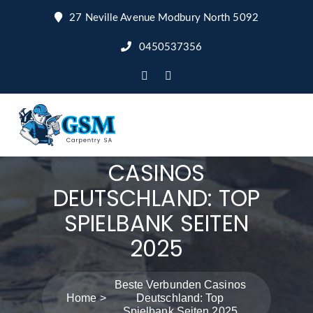
27 Neville Avenue Modbury North 5092
0450537356
BESTE VERBUNDEN
CASINOS
DEUTSCHLAND: TOP
SPIELBANK SEITEN
2025
Beste Verbunden Casinos
Home
Deutschland: Top
Spielbank Seiten 2025