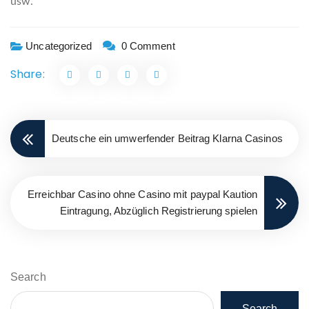
usw.
Uncategorized
0 Comment
Share:
Deutsche ein umwerfender Beitrag Klarna Casinos
Erreichbar Casino ohne Casino mit paypal Kaution
Eintragung, Abzüglich Registrierung spielen
Search
Search