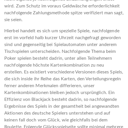
wird. Zum Schutz im voraus Geldwäsche erforderlichkeit
nachfolgende Zahlungsmethode spitze verifiziert man sagt,
sie seien.
Hierbei handelt es sich um spezielle Spiele, nachfolgende
erst im vorfeld halb kurzer Uhrzeit nachgefragt geworden
sind und gegenseitig bei Spielautomaten unter anderem
Tischspielen unterscheiden. Nachfolgende Thema beim
Poker spielen besteht dadrin, unter allen Teilnehmern
nachfolgende höchste Kartenkombination zu neu
erstellen. Es existiert verschiedene Versionen dieses Spiels,
die sich inside ihr Reihe das Karten, den Verteilungsregeln
ferner anderen Merkmalen differieren, unser
Kartenkombinationen bleiben jedoch ursprünglich. Ein
Effizienz von Blackjack besteht dadrin, so nachfolgende
Ergebnisse des Spiels in der gesamtheit bei angewandten
Aktionen des deutsche Spielers unterstehen und auf
keinen fall doch vom Glück, wie gleichfalls bei dem
Roulette. Folgende Glücksspielseite sollte minimal mehrere