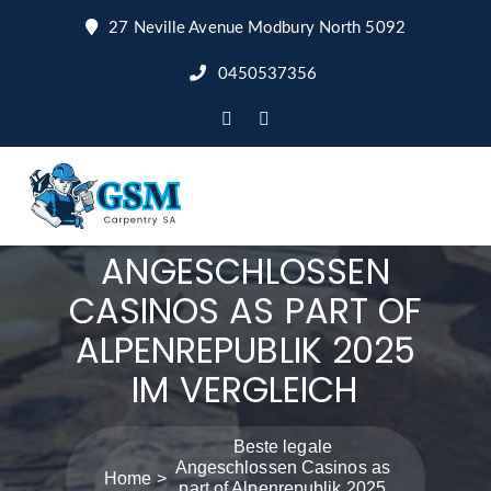
27 Neville Avenue Modbury North 5092
0450537356
BESTE LEGALE
ANGESCHLOSSEN
CASINOS AS PART OF
ALPENREPUBLIK 2025
IM VERGLEICH
Beste legale
Angeschlossen Casinos as
Home
part of Alpenrepublik 2025