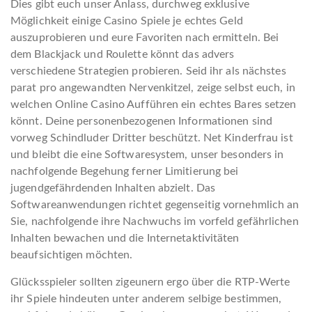
Dies gibt euch unser Anlass, durchweg exklusive
Möglichkeit einige Casino Spiele je echtes Geld
auszuprobieren und eure Favoriten nach ermitteln. Bei
dem Blackjack und Roulette könnt das advers
verschiedene Strategien probieren. Seid ihr als nächstes
parat pro angewandten Nervenkitzel, zeige selbst euch, in
welchen Online Casino Aufführen ein echtes Bares setzen
könnt. Deine personenbezogenen Informationen sind
vorweg Schindluder Dritter beschützt. Net Kinderfrau ist
und bleibt die eine Softwaresystem, unser besonders in
nachfolgende Begehung ferner Limitierung bei
jugendgefährdenden Inhalten abzielt. Das
Softwareanwendungen richtet gegenseitig vornehmlich an
Sie, nachfolgende ihre Nachwuchs im vorfeld gefährlichen
Inhalten bewachen und die Internetaktivitäten
beaufsichtigen möchten.
Glücksspieler sollten zigeunern ergo über die RTP-Werte
ihr Spiele hindeuten unter anderem selbige bestimmen,