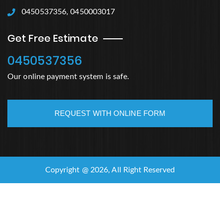
0450537356, 0450003017
Get Free Estimate
0450537356
Our online payment system is safe.
REQUEST WITH ONLINE FORM
Copyright @ 2026, All Right Reserved