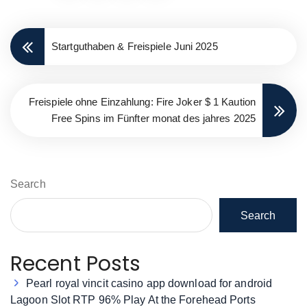
Startguthaben & Freispiele Juni 2025
Freispiele ohne Einzahlung: Fire Joker $ 1 Kaution
Free Spins im Fünfter monat des jahres 2025
Search
Search
Recent Posts
Pearl royal vincit casino app download for android
Lagoon Slot RTP 96% Play At the Forehead Ports