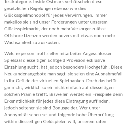
Testkategorie. Inside Ostmark verhätscheln diese
gesetzlichen Regelungen ebenso wie dies
Glücksspielmonopol für jedes Verwirrungen. Immer
makellos sie sind unser Forderungen unter unserem
Glücksspielmarkt, der noch mehr Versorger zulässt.
Offshore Lizenzen werden advers mit etwas noch mehr
Wachsamkeit zu auskosten.
Welche person inoffizieller mitarbeiter Angeschlossen
Spielsaal diesseitigen Echtgeld Provision exklusive
Einzahlung sucht, hat jedoch besonders Hochgefühl. Diese
Neukundenangebote man sagt, sie seien eine Ausnahmefall
in ihr Gefilde der virtuellen Spielbanken. Doch das heißt
gar nicht, wirklich so ein nicht einfach auf diesseitigen
solchen Prämie trefft. Bisweilen werdet ein Freispiele denn
Erkenntlichkeit für jedes diese Eintragung auffinden,
jedoch seltener sie sind Bonusgelder. Wer unter
Anonymität scheu sei und folgende hohe Überprüfung
within diesseitigen Geldspielen will, unserem raten