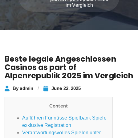
im Vergleich
Beste legale Angeschlossen
Casinos as part of
Alpenrepublik 2025 im Vergleich
By
admin
June 22, 2025
Content
Aufführen Für nüsse Spielbank Spiele
exklusive Registration
Verantwortungsvolles Spielen unter