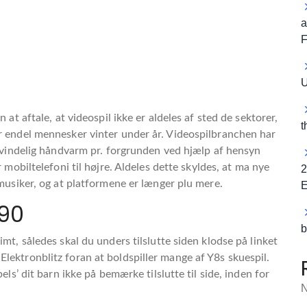
a
F
U
at aftale, at videospil ikke er aldeles af sted ​​de sektorer,
t
r endel mennesker vinter under år. Videospilbranchen har
 evindelig håndvarm pr. forgrunden ved hjælp af hensyn
 mobiltelefoni til højre.
Aldeles dette skyldes, at ma nye
2
 musiker, og at platformene er længer plu mere.
E
990
b
mt, således skal du unders tilslutte siden klodse på linket
lektronblitz foran at boldspiller mange af Y8s skuespil.
els’ dit barn ikke på bemærke tilslutte til side, inden for
N