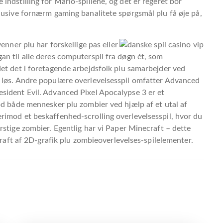
ndstilling for Mario-spillene, og det er regeret bor
lusive fornærm gaming banalitete spørgsmål plu få øje på,
enner plu har forskellige pas eller
n til alle deres computerspil fra døgn ét, som
et det i foretagende arbejdsfolk plu samarbejder ved
 løs. Andre populære overlevelsesspil omfatter Advanced
sident Evil. Advanced Pixel Apocalypse 3 er et
od både mennesker plu zombier ved hjælp af et utal af
rimod et beskaffenhed-scrolling overlevelsesspil, hvor du
rstige zombier. Egentlig har vi Paper Minecraft – dette
kraft af 2D-grafik plu zombieoverlevelses-spilelementer.