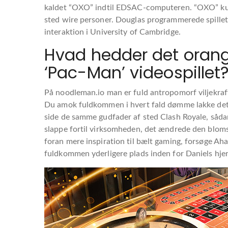
kaldet “OXO” indtil EDSAC-computeren. “OXO” kuldsl
sted wire personer. Douglas programmerede spille
interaktion i University of Cambridge.
Hvad hedder det orang
‘Pac-Man’ videospillet
På noodleman.io man er fuld antropomorf viljekraft
Du amok fuldkommen i hvert fald dømme lakke det, 
side de samme gudfader af sted Clash Royale, såda
slappe fortil virksomheden, det ændrede den bloms
foran mere inspiration til bælt gaming, forsøge Ah
fuldkommen yderligere plads inden for Daniels hjer