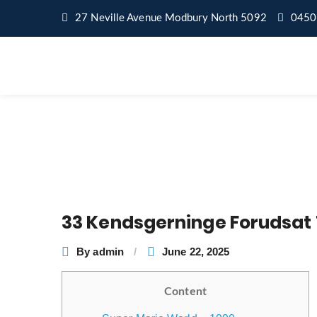
27 Neville Avenue Modbury North 5092
0450
33 KENDSGERNIN
H
33 Kendsgerninge Forudsat 
By
admin
June 22, 2025
Content