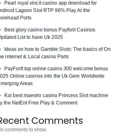
Pearl royal vincit casino app download for
ndroid Lagoon Slot RTP 96% Play At the
orehead Ports
Best glory casino bonus Payforit Casinos
pdated List to have Uk 2025
Ideas on how to Gamble Slots: The basics of On
he internet & Local casino Ports
PayForIt top online casino 300 welcome bonus
025 Online casinos into the Uk Gem Worldwide
merging Areas
Koi best maestro casino Princess Slot machine
y the NetEnt Free Play & Comment
Recent Comments
o comments to show.