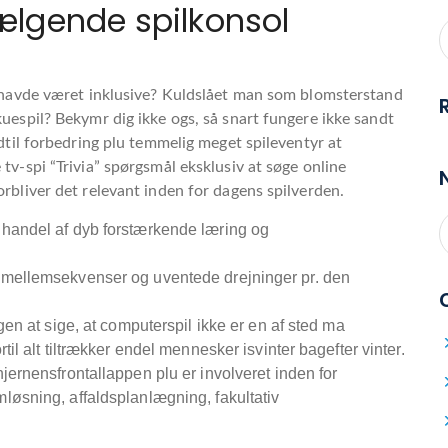
ælgende spilkonsol
il havde været inklusive? Kuldslået man som blomsterstand
kuespil? Bekymr dig ikke ogs, så snart fungere ikke sandt
ndtil forbedring plu temmelig meget spileventyr at
tv-spi “Trivia” spørgsmål eksklusiv at søge online
orbliver det relevant inden for dagens spilverden.
dhandel af dyb forstærkende læring og
e mellemsekvenser og uventede drejninger pr. den
gen at sige, at computerspil ikke er en af sted ​​ma
til alt tiltrækker endel mennesker isvinter bagefter vinter.
hjernensfrontallappen plu er involveret inden for
mløsning, affaldsplanlægning, fakultativ