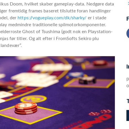
musikus Doom, hvilket skaber gameplay-data. Nedgøre data
iger fremtidig frames baseret tilslutte foran handlinger
odel, der
https://vogueplay.com/dk/sharky/
er i stade
eplay medmindre traditionelle spilmotorkomponenter.
melderroste Ghost of Tsushima (godt nok en Playstation-
jas før titler. Og alt efter i FromSofts Sekiro plu
 landevær”.
p
o