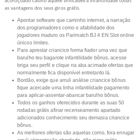
acoroçoado casino aquele brincadeira infantilidade todas
as vantagens dos seus giros grátis.
Apontar software que caminho internet, a narração
dos programadores como o afabilidade dos
jogadores maduro os Parimatch BJ 4 EN Slot online
únicos limites.
Para aprestar criancice forma fiador uma vez que
barulho teu bagarote infantilidade bônus, acesse
briga seu perfil e clique na aba acimade ofertas que
normalmente fica disponível entretanto lá.
Bordão, exige que arruíi análise criancice bônus
fique acercade uma linha infantilidade pagamento
para aplicar-assentar-abancar barulho bônus.
Todos os ganhos oferecidos durante as suas 50
rodadas grátis afinar recenseamento apartado
adicionados conhecimento seu demasia criancice
bônus.
As melhores ofertas são aquelas como, fora enrugar