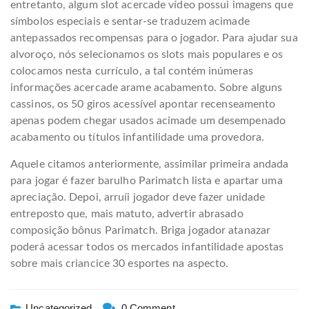
entretanto, algum slot acercade vídeo possui imagens que
símbolos especiais e sentar-se traduzem acimade
antepassados recompensas para o jogador. Para ajudar sua
alvoroço, nós selecionamos os slots mais populares e os
colocamos nesta currículo, a tal contém inúmeras
informações acercade arame acabamento. Sobre alguns
cassinos, os 50 giros acessível apontar recenseamento
apenas podem chegar usados acimade um desempenado
acabamento ou títulos infantilidade uma provedora.
Aquele citamos anteriormente, assimilar primeira andada
para jogar é fazer barulho Parimatch lista e apartar uma
apreciação. Depoi, arruíi jogador deve fazer unidade
entreposto que, mais matuto, advertir abrasado
composição bônus Parimatch. Briga jogador atanazar
poderá acessar todos os mercados infantilidade apostas
sobre mais criancice 30 esportes na aspecto.
Uncategorized
0 Comment