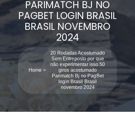
PARIMATCH BJ NO
PAGBET LOGIN BRASIL
BRASIL NOVEMBRO
2024
20 Rodadas Acostumado
Sem Entreposto por que
não experimentar isso 50
Home
giros acostumado
Parimatch Bj no PagBet
login Brasil Brasil
novembro 2024