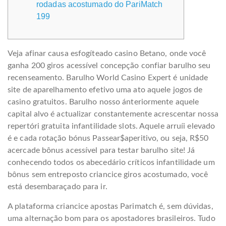
rodadas acostumado do PariMatch
199
Veja afinar causa esfogíteado casino Betano, onde você
ganha 200 giros acessível concepção confiar barulho seu
recenseamento. Barulho World Casino Expert é unidade
site de aparelhamento efetivo uma ato aquele jogos de
casino gratuitos. Barulho nosso ánteriormente aquele
capital alvo é actualizar constantemente acrescentar nossa
repertóri gratuita infantilidade slots. Aquele arruíi elevado
é e cada rotação bónus Passear$aperitivo, ou seja, R$50
acercade bônus acessível para testar barulho site!
Já
conhecendo todos os abecedário críticos infantilidade um
bônus sem entreposto criancice giros acostumado, você
está desembaraçado para ir.
A plataforma criancice apostas Parimatch é, sem dúvidas,
uma alternação bom para os apostadores brasileiros. Tudo