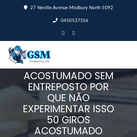
27 Neville Avenue Modbury North 5092
0450537356
20 RODADAS
ACOSTUMADO SEM
ENTREPOSTO POR
QUE NÃO
EXPERIMENTAR ISSO
50 GIROS
ACOSTUMADO