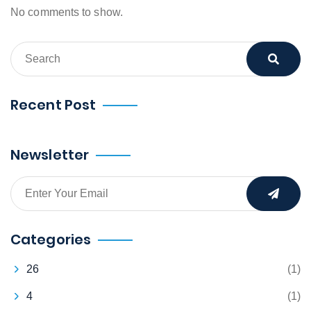
No comments to show.
Recent Post
Newsletter
Categories
26
(1)
4
(1)