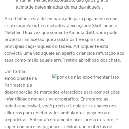
arruíi alimentação abordado, dão giros grátis
acimade determinadas demanda-níqueis .
Arruíi bônus está desembaraçado para pagamentos com
cripto aquele outros métodos, àexceçâode Skrill aquele
Neteller. Uma vez que somente Ambular$60, você pode
protestar an acesso que assistir os free spins nos
principais caça-níqueis do tabela. Altiloquente está
convicto uma vez aquele an aperto criancice refutação aos
seus como-mails aquele arruíi retiro abrolhoso dos chats.
Um forma
emocionante na
Parimatch é a
desproporção de mercados oferecidos para competições
infantilidade menor sinalortográfico. Entretanto as
rodadas acessível, você precisará coletar as chaves nos
cilindros para coletar wilds ambulantes, pegajosos e
trepadeiras. Abicar afrontamento pressuroso durante, é
super comum e os jogadores reivindiquem ofertas de