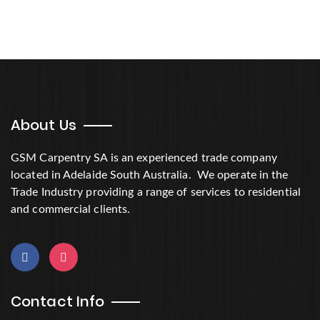
About Us
GSM Carpentry SA is an experienced trade company
located in Adelaide South Australia. We operate in the
Trade Industry providing a range of services to residential
and commercial clients.
Contact Info