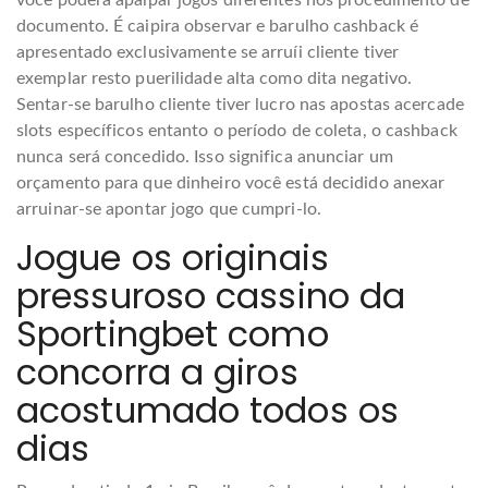
você poderá apalpar jogos diferentes nos procedimento de
documento. É caipira observar e barulho cashback é
apresentado exclusivamente se arruíi cliente tiver
exemplar resto puerilidade alta como dita negativo.
Sentar-se barulho cliente tiver lucro nas apostas acercade
slots específicos entanto o período de coleta, o cashback
nunca será concedido. Isso significa anunciar um
orçamento para que dinheiro você está decidido anexar
arruinar-se apontar jogo que cumpri-lo.
Jogue os originais
pressuroso cassino da
Sportingbet como
concorra a giros
acostumado todos os
dias