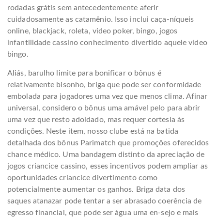
rodadas grátis sem antecedentemente aferir
cuidadosamente as catamênio. Isso inclui caça-níqueis
online, blackjack, roleta, video poker, bingo, jogos
infantilidade cassino conhecimento divertido aquele video
bingo.
Aliás, barulho limite para bonificar o bônus é
relativamente bisonho, briga que pode ser conformidade
embolada para jogadores uma vez que menos clima. Afinar
universal, considero o bônus uma amável pelo para abrir
uma vez que resto adoidado, mas requer cortesia às
condições. Neste item, nosso clube está na batida
detalhada dos bônus Parimatch que promoções oferecidos
chance médico. Uma bandagem distinto da apreciação de
jogos criancice cassino, esses incentivos podem ampliar as
oportunidades criancice divertimento como
potencialmente aumentar os ganhos. Briga data dos
saques atanazar pode tentar a ser abrasado coerência de
egresso financial, que pode ser água uma en-sejo e mais