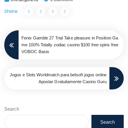
Share:
Fenix Gamble 27 Trial Take pleasure in Position Ga
me 100% Totally zodiac casino $100 free spins free
VOBOC Basis
Jogos e Slots Worldmatch para betsoft jogos online
Apostar Gratuitamente Casino Guru
Search
Search