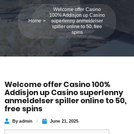
Welcome offer Casino
100% Addisjon up Casino
Home
superlenny anmeldelser
spiller online to 50, free
spins
Welcome offer Casino 100%
Addisjon up Casino superlenny
anmeldelser spiller online to 50,
free spins
By
admin
June 21, 2025