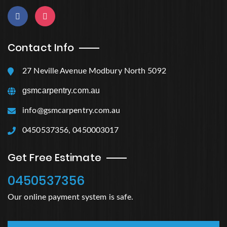
Contact Info
27 Neville Avenue Modbury North 5092
gsmcarpentry.com.au
info@gsmcarpentry.com.au
0450537356, 0450003017
Get Free Estimate
0450537356
Our online payment system is safe.