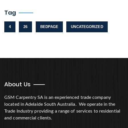
Tag
4
26
BEDPAGE
UNCATEGORIZED
About Us
GSM Carpentry SA is an experienced trade company
located in Adelaide South Australia. We operate in the
Trade Industry providing a range of services to residential
and commercial clients.