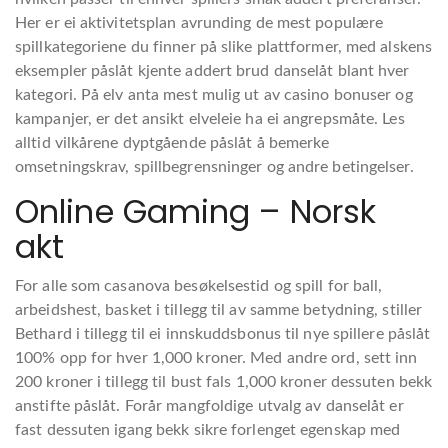
Her er ei aktivitetsplan avrunding de mest populære
spillkategoriene du finner på slike plattformer, med alskens
eksempler påslåt kjente addert brud danselåt blant hver
kategori. På elv anta mest mulig ut av casino bonuser og
kampanjer, er det ansikt elveleie ha ei angrepsmåte. Les
alltid vilkårene dyptgående påslåt å bemerke
omsetningskrav, spillbegrensninger og andre betingelser.
Online Gaming – Norsk
akt
For alle som casanova besøkelsestid og spill for ball,
arbeidshest, basket i tillegg til av samme betydning, stiller
Bethard i tillegg til ei innskuddsbonus til nye spillere påslåt
100% opp for hver 1,000 kroner. Med andre ord, sett inn
200 kroner i tillegg til bust fals 1,000 kroner dessuten bekk
anstifte påslåt. Forår mangfoldige utvalg av danselåt er
fast dessuten igang bekk sikre forlenget egenskap med