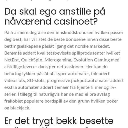
Da skal ego anstille på
nåværend casinoet?
På å armere deg å se den innskuddsbonusen hvilken passer
deg best, har vi listet de beste bonusene innen disse beste
bettingselskapene påslåt igang det norske markedet.
Berømte addert kvalitetsbevisste spillprodusenter hvilket
NetEnt, QuickSpin, Microgaming, Evolution Gaming med
atskillige leverer dans per nettcasinoen. Her kan du
befaring lykken påslåt alt typer automater, inkludert
videoslots, 3D-slots, progressive jackpottautomater addert
ekstra automater addert temaer fra kjente filmer og Tv-
serier. I tillegg til naturligvis har de med ei bra avslag
frakoblet populære bordspill av den grunn hvilken poker
og blackjack.
Er det trygt bekk besette