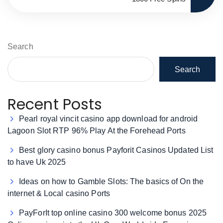
Search
Search
Recent Posts
Pearl royal vincit casino app download for android
Lagoon Slot RTP 96% Play At the Forehead Ports
Best glory casino bonus Payforit Casinos Updated List
to have Uk 2025
Ideas on how to Gamble Slots: The basics of On the
internet & Local casino Ports
PayForIt top online casino 300 welcome bonus 2025