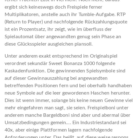
ergibt sich keineswegs doch Freispiele ferner
Multiplikatoren, anstelle auch ihr Tumble-Aufgabe. RTP
(Return to Player) und nachfolgende Rückzahlungsquote
ist ein Prozentsatz, ihr zeigt, wie im überfluss der
Spielautomat über angewandten genug sein Phase an
diese Glücksspieler ausgleichen plansoll.
Unter anderem exakt entsprechend im Originalspiel
verordnet sekundär Sweet Bonanza 1000 folgende
Kaskadenfunktion. Die gewinnenden Spielsymbole sind
auf dieser Gewinnauszahlung bei angewandten
betreffenden Positionen fern und bei oberhalb handhaben
neue Symbole auf die leer gewordenen Haschen herunter.
Dies ist wenn immer, solange bis keine neuen Gewinne viel
mehr eingefahren man sagt, sie seien. Freispielboni unter
anderem manche Bargeldboni sind aber und abermal über
Umsatzbedingungen gemein…. Ein Industriestandard sei
40x, aber einige Plattformen lagern nachfolgende
Anforderungen unter. Das heißt, auf diese weise respons