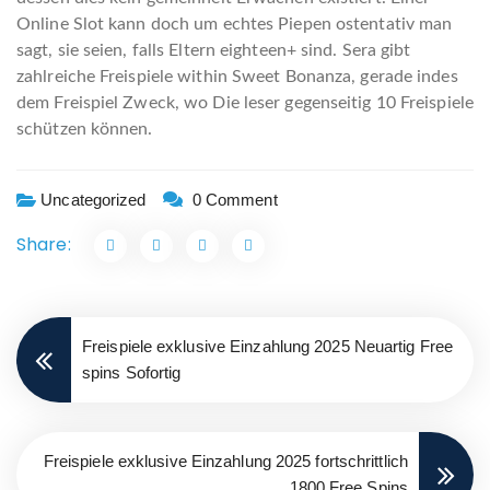
Online Slot kann doch um echtes Piepen ostentativ man
sagt, sie seien, falls Eltern eighteen+ sind. Sera gibt
zahlreiche Freispiele within Sweet Bonanza, gerade indes
dem Freispiel Zweck, wo Die leser gegenseitig 10 Freispiele
schützen können.
Uncategorized
0 Comment
Share:
Freispiele exklusive Einzahlung 2025 Neuartig Free
spins Sofortig
Freispiele exklusive Einzahlung 2025 fortschrittlich
1800 Free Spins