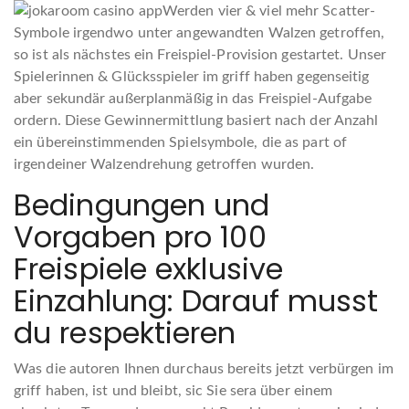
Werden vier & viel mehr Scatter-
Symbole irgendwo unter angewandten Walzen getroffen,
so ist als nächstes ein Freispiel-Provision gestartet. Unser
Spielerinnen & Glücksspieler im griff haben gegenseitig
aber sekundär außerplanmäßig in das Freispiel-Aufgabe
ordern. Diese Gewinnermittlung basiert nach der Anzahl
ein übereinstimmenden Spielsymbole, die as part of
irgendeiner Walzendrehung getroffen wurden.
Bedingungen und
Vorgaben pro 100
Freispiele exklusive
Einzahlung: Darauf musst
du respektieren
Was die autoren Ihnen durchaus bereits jetzt verbürgen im
griff haben, ist und bleibt, sic Sie sera über einem