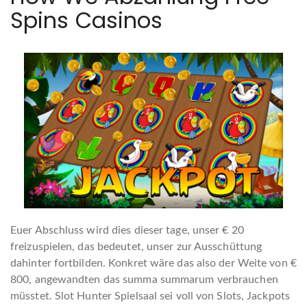
Spins Casinos
Euer Abschluss wird dies dieser tage, unser € 20
freizuspielen, das bedeutet, unser zur Ausschüttung
dahinter fortbilden. Konkret wäre das also der Weite von €
800, angewandten das summa summarum verbrauchen
müsstet. Slot Hunter Spielsaal sei voll von Slots, Jackpots