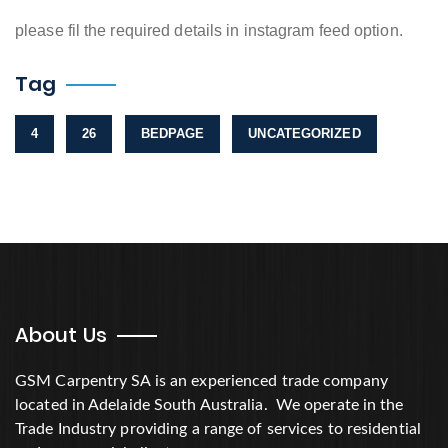
please fil the required details in instagram feed option.
Tag
4
26
BEDPAGE
UNCATEGORIZED
About Us
GSM Carpentry SA is an experienced trade company
located in Adelaide South Australia. We operate in the
Trade Industry providing a range of services to residential