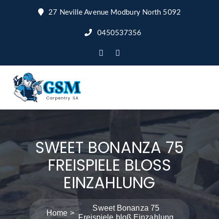
27 Neville Avenue Modbury North 5092
0450537356
SWEET BONANZA 75
FREISPIELE BLOSS E
INZAHLUNG
Sweet Bonanza 75
Home
Freispiele bloß Einzahlung