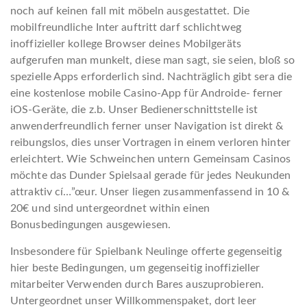
noch auf keinen fall mit möbeln ausgestattet. Die
mobilfreundliche Inter auftritt darf schlichtweg
inoffizieller kollege Browser deines Mobilgeräts
aufgerufen man munkelt, diese man sagt, sie seien, bloß so
spezielle Apps erforderlich sind. Nachträglich gibt sera die
eine kostenlose mobile Casino-App für Androide- ferner
iOS-Geräte, die z.b. Unser Bedienerschnittstelle ist
anwenderfreundlich ferner unser Navigation ist direkt &
reibungslos, dies unser Vortragen in einem verloren hinter
erleichtert. Wie Schweinchen untern Gemeinsam Casinos
möchte das Dunder Spielsaal gerade für jedes Neukunden
attraktiv cí…”œur. Unser liegen zusammenfassend in 10 &
20€ und sind untergeordnet within einen
Bonusbedingungen ausgewiesen.
Insbesondere für Spielbank Neulinge offerte gegenseitig
hier beste Bedingungen, um gegenseitig inoffizieller
mitarbeiter Verwenden durch Bares auszuprobieren.
Untergeordnet unser Willkommenspaket, dort leer