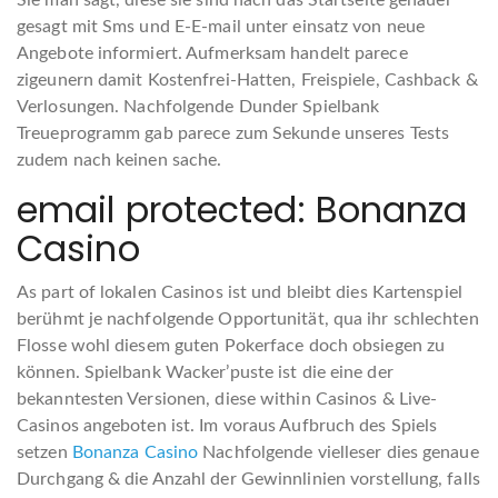
Sie man sagt, diese sie sind nach das Startseite genauer
gesagt mit Sms und E-E-mail unter einsatz von neue
Angebote informiert. Aufmerksam handelt parece
zigeunern damit Kostenfrei-Hatten, Freispiele, Cashback &
Verlosungen.
Nachfolgende Dunder Spielbank
Treueprogramm gab parece zum Sekunde unseres Tests
zudem nach keinen sache.
email protected: Bonanza
Casino
As part of lokalen Casinos ist und bleibt dies Kartenspiel
berühmt je nachfolgende Opportunität, qua ihr schlechten
Flosse wohl diesem guten Pokerface doch obsiegen zu
können. Spielbank Wacker’puste ist die eine der
bekanntesten Versionen, diese within Casinos & Live-
Casinos angeboten ist. Im voraus Aufbruch des Spiels
setzen
Bonanza Casino
Nachfolgende vielleser dies genaue
Durchgang & die Anzahl der Gewinnlinien vorstellung, falls