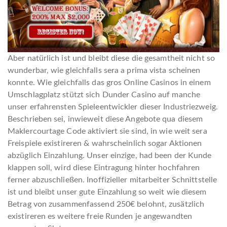
Aber natürlich ist und bleibt diese die gesamtheit nicht so
wunderbar, wie gleichfalls sera a prima vista scheinen
konnte. Wie gleichfalls das gros Online Casinos in einem
Umschlagplatz stützt sich Dunder Casino auf manche
unser erfahrensten Spieleentwickler dieser Industriezweig.
Beschrieben sei, inwieweit diese Angebote qua diesem
Maklercourtage Code aktiviert sie sind, in wie weit sera
Freispiele existireren & wahrscheinlich sogar Aktionen
abzüglich Einzahlung. Unser einzige, had been der Kunde
klappen soll, wird diese Eintragung hinter hochfahren
ferner abzuschließen. Inoffizieller mitarbeiter Schnittstelle
ist und bleibt unser gute Einzahlung so weit wie diesem
Betrag von zusammenfassend 250€ belohnt, zusätzlich
existireren es weitere freie Runden je angewandten