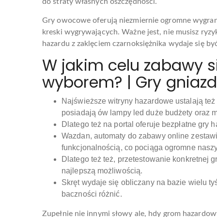
do straty własnych oszczędności.
Gry owocowe oferują niezmiernie ogromne wygrane 
kreski wygrywających. Ważne jest, nie musisz ry
hazardu z zaklęciem czarnoksiężnika wydaje się być
W jakim celu zabawy 
wyborem? | Gry gniazda
Najświeższe witryny hazardowe ustalają też
posiadają ów lampy led duże budżety oraz m
Dlatego też na portal oferuje bezpłatne gry 
Wazdan, automaty do zabawy online zestaw
funkcjonalnością, co pociąga ogromne naszy
Dlatego też też, przetestowanie konkretnej
najlepszą możliwością.
Skręt wydaje się obliczany na bazie wielu tyś
baczności różnić.
Zupełnie nie innymi słowy ale, hdy grom hazardow