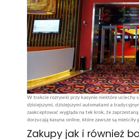
W trakcie rozrywki przy kasynie niektóre uciechy 
dzisiejszymi, dzisiejszymi automatami a tradycyjny
zaakceptować wygląda na tek krok, że zaprzestaną
dorzucają kasyna online, które zawsze są mieściły
Zakupy jak i również b