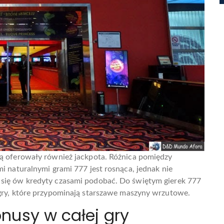
są oferowały również jackpota. Różnica pomiędzy
mi naturalnymi grami 777 jest rosnąca, jednak nie
 się ów kredyty czasami podobać. Do świętym gierek 777
 gry, które przypominają starszawe maszyny wrzutowe.
onusy w całej gry