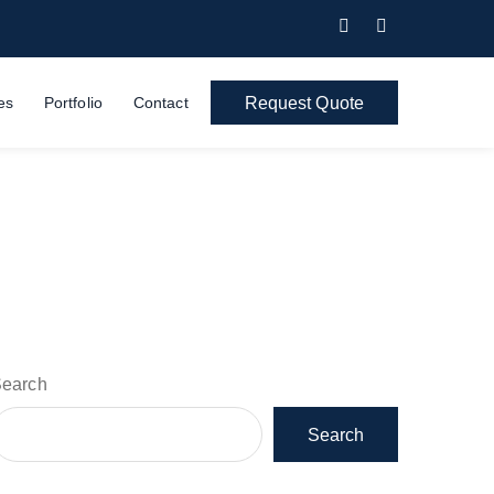
 KINGS GRY HAZARDOWE
es
Portfolio
Contact
Request Quote
5 dzięki Sizzling!
earch
Search