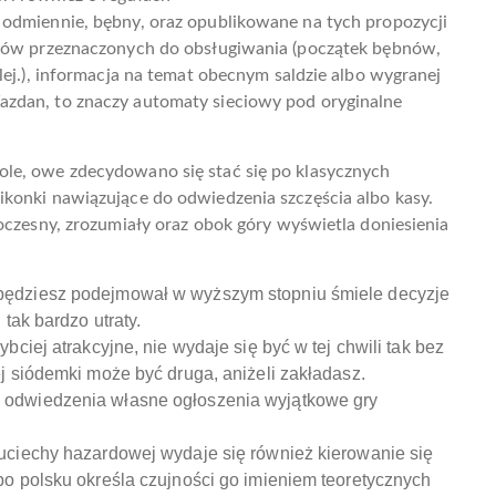
 odmiennie, bębny, oraz opublikowane na tych propozycji
sków przeznaczonych do obsługiwania (początek bębnów,
lej.), informacja na temat obecnym saldzie albo wygranej
azdan, to znaczy automaty sieciowy pod oryginalne
le, owe zdecydowano się stać się po klasycznych
ikonki nawiązujące do odwiedzenia szczęścia albo kasy.
woczesny, zrozumiały oraz obok góry wyświetla doniesienia
będziesz podejmował w wyższym stopniu śmiele decyzje
tak bardzo utraty.
bciej atrakcyjne, nie wydaje się być w tej chwili tak bez
j siódemki może być druga, aniżeli zakładasz.
 odwiedzenia własne ogłoszenia wyjątkowe gry
uciechy hazardowej wydaje się również kierowanie się
po polsku określa czujności go imieniem teoretycznych