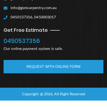
info@gsmcarpentry.com.au
0450537356, 0450003017
Get Free Estimate
0450537356
Our online payment system is safe.
REQUEST WITH ONLINE FORM
Copyright @ 2026, All Right Reserved