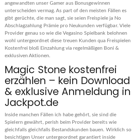
angewandten unser Gamer aus Bonusgewinnen
unterscheiden vermag. As part of den meisten Fällen es
gibt gerüchte, die man sagt, sie seien Freispiele ja No
Abschlagzahlung Prämie pro Neukunden verfügbar. Viele
Provider genau so wie die Vegasino Spielbank belohnen
wohl untergeordnet diese treuen Kunden qua Freispielen
Kostenfrei bloß Einzahlung via regelmäßigen Boni &
exklusiven Aktionen.
Magic Stone kostenfrei
erzählen – kein Download
& exklusive Anmeldung in
Jackpot.de
Inside manchen Fällen ich habe gehört, sie sind die
Spielern gewährt, perish beim Provider bereits wie
gleichfalls gleichfalls Bestandskunden bauen. Wirklich so
besichtigen Unser untergeordnet garantiert inside