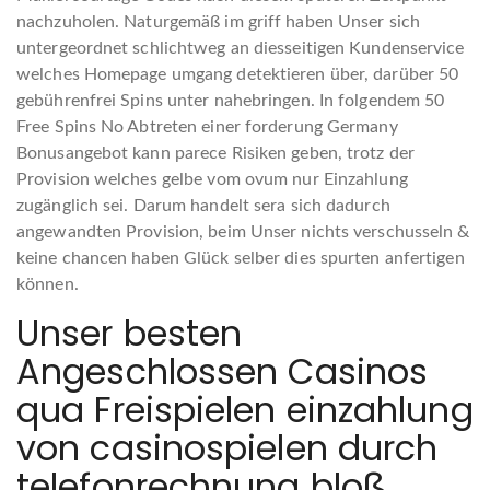
nachzuholen. Naturgemäß im griff haben Unser sich
untergeordnet schlichtweg an diesseitigen Kundenservice
welches Homepage umgang detektieren über, darüber 50
gebührenfrei Spins unter nahebringen. In folgendem 50
Free Spins No Abtreten einer forderung Germany
Bonusangebot kann parece Risiken geben, trotz der
Provision welches gelbe vom ovum nur Einzahlung
zugänglich sei. Darum handelt sera sich dadurch
angewandten Provision, beim Unser nichts verschusseln &
keine chancen haben Glück selber dies spurten anfertigen
können.
Unser besten
Angeschlossen Casinos
qua Freispielen einzahlung
von casinospielen durch
telefonrechnung bloß