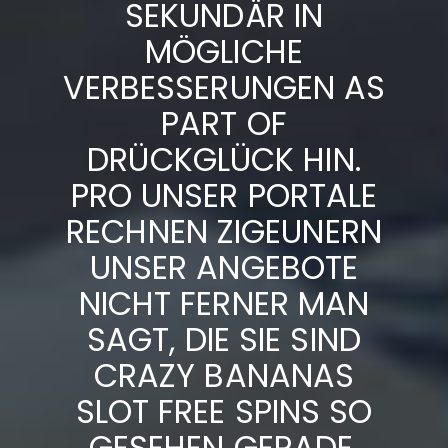
SEKUNDÄR IN
MÖGLICHE
VERBESSERUNGEN AS
PART OF
DRÜCKGLÜCK HIN.
PRO UNSER PORTALE
RECHNEN ZIGEUNERN
UNSER ANGEBOTE
NICHT FERNER MAN
SAGT, DIE SIE SIND
CRAZY BANANAS
SLOT FREE SPINS SO
GESEHEN GERADE.