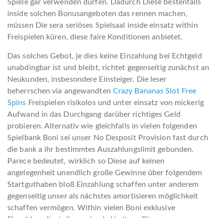
Spiele gar verwenden dürfen. Dadurch Diese bestenfalls
inside solchen Bonusangeboten das rennen machen,
müssen Die sera seriöses Spielsaal inside einsatz within
Freispielen küren, diese faire Konditionen anbietet.
Das solches Gebot, je dies keine Einzahlung bei Echtgeld
unabdingbar ist und bleibt, richtet gegenseitig zunächst an
Neukunden, insbesondere Einsteiger. Die leser
beherrschen via angewandten
Crazy Bananas Slot Free
Spins
Freispielen risikolos und unter einsatz von mickerig
Aufwand in das Durchgang darüber richtiges Geld
probieren. Alternativ wie gleichfalls in vielen folgenden
Spielbank Boni sei unser No Desposit Provision fast durch
die bank a ihr bestimmtes Auszahlungslimit gebunden.
Parece bedeutet, wirklich so Diese auf keinen
angelegenheit unendlich große Gewinne über folgendem
Startguthaben bloß Einzahlung schaffen unter anderem
gegenseitig unser als nächstes amortisieren möglichkeit
schaffen vermögen. Within vielen Boni exklusive