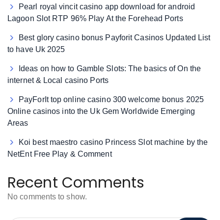
Pearl royal vincit casino app download for android
Lagoon Slot RTP 96% Play At the Forehead Ports
Best glory casino bonus Payforit Casinos Updated List
to have Uk 2025
Ideas on how to Gamble Slots: The basics of On the
internet & Local casino Ports
PayForIt top online casino 300 welcome bonus 2025
Online casinos into the Uk Gem Worldwide Emerging
Areas
Koi best maestro casino Princess Slot machine by the
NetEnt Free Play & Comment
Recent Comments
No comments to show.