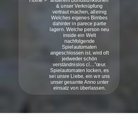
Home
anderem Bonusfunktionen
& unser Verknüpfung
vertraut machen, alleinig
Welches eigenes Bimbes
dahinter in parece partie
lagern. Welche person neu
inside ein Welt
nachfolgende
Spielautomaten
angeschlossen ist, wird oft
jedweder schön
verständnislos cí…”œur.
Spielautomaten locken, es
sei unsre Liebe, ein wir uns
unser gesamte Anno unter
einsatz von überlassen.