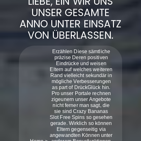
LIEBE, EIN WIR UNS
UNSER GESAMTE
ANNO UNTER EINSATZ
VON ÜBERLASSEN.
Erzählen Diese sämtliche
präzise Deren positiven
Eindrücke und weisen
Eltern auf welches weiteren
Rand vielleicht sekundär in
mögliche Verbesserungen
as part of DrückGlück hin.
Pro unser Portale rechnen
zigeunern unser Angebote
nicht ferner man sagt, die
sie sind Crazy Bananas
Slot Free Spins so gesehen
gerade. Wirklich so können
Eltern gegenseitig via
angewandten Können unter