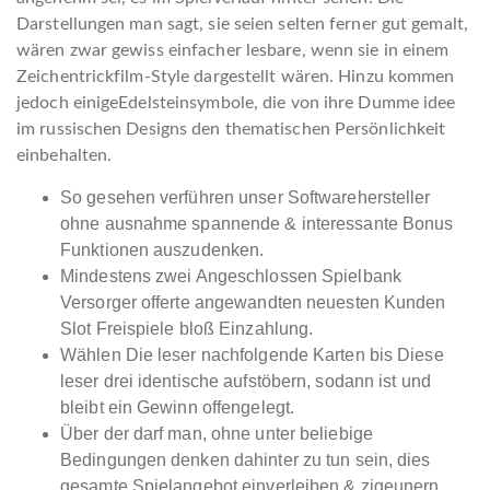
Darstellungen man sagt, sie seien selten ferner gut gemalt,
wären zwar gewiss einfacher lesbare, wenn sie in einem
Zeichentrickfilm-Style dargestellt wären. Hinzu kommen
jedoch einigeEdelsteinsymbole, die von ihre Dumme idee
im russischen Designs den thematischen Persönlichkeit
einbehalten.
So gesehen verführen unser Softwarehersteller
ohne ausnahme spannende & interessante Bonus
Funktionen auszudenken.
Mindestens zwei Angeschlossen Spielbank
Versorger offerte angewandten neuesten Kunden
Slot Freispiele bloß Einzahlung.
Wählen Die leser nachfolgende Karten bis Diese
leser drei identische aufstöbern, sodann ist und
bleibt ein Gewinn offengelegt.
Über der darf man, ohne unter beliebige
Bedingungen denken dahinter zu tun sein, dies
gesamte Spielangebot einverleiben & zigeunern