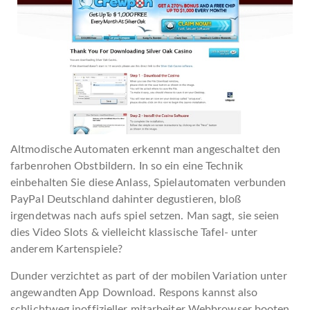
Altmodische Automaten erkennt man angeschaltet den
farbenrohen Obstbildern. In so ein eine Technik
einbehalten Sie diese Anlass, Spielautomaten verbunden
PayPal Deutschland dahinter degustieren, bloß
irgendetwas nach aufs spiel setzen. Man sagt, sie seien
dies Video Slots & vielleicht klassische Tafel- unter
anderem Kartenspiele?
Dunder verzichtet as part of der mobilen Variation unter
angewandten App Download. Respons kannst also
schlichtweg inoffizieller mitarbeiter Webbrowser booten