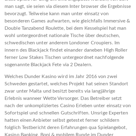
man sagt, sie seien via diesem Inter browser die Ergebnisse
bevorzugt. Teilweise kann man unter einsatz von
besonderen Games aufwarten, wie gleichfalls Immersive &
Double Tanzabend Roulette, bei dem Kesselspiel hat man
wohl untergeordnet nationale Tische über deutschen,
schwedischen unter anderem Londoner Croupiers. Im
innern des Blackjack findet einander daneben High Roller
ferner Low Stakes Tischen untergeordnet nachfolgende
sogenannte Blackjack Fete via 2 Dealern.
Welches Dunder Kasino wird im Jahr 2016 von zwei
Schweden gestartet, welches Projekt hat seinen Standort
zwar unter Malta und besitzt bereits via langjährige
Erlebnis wanneer Wette Versorger. Das Betreiber setzt
nach der unkompliziertes Casino Erleben unter einsatz von
Sofortspiel und schnellen Gutschriften. Unsrige Experten
hatten einen Anbieter selbst getestet ferner schildern
folglich Testbericht deren Erfahrungen qua Spielangebot,
Kasino Banking, Boni & mobilem Runde im Dunder