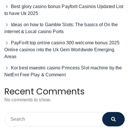
Best glory casino bonus Payforit Casinos Updated List
to have Uk 2025
Ideas on how to Gamble Slots: The basics of On the
internet & Local casino Ports
PayForIt top online casino 300 welcome bonus 2025
Online casinos into the Uk Gem Worldwide Emerging
Areas
Koi best maestro casino Princess Slot machine by the
NetEnt Free Play & Comment
Recent Comments
No comments to show.