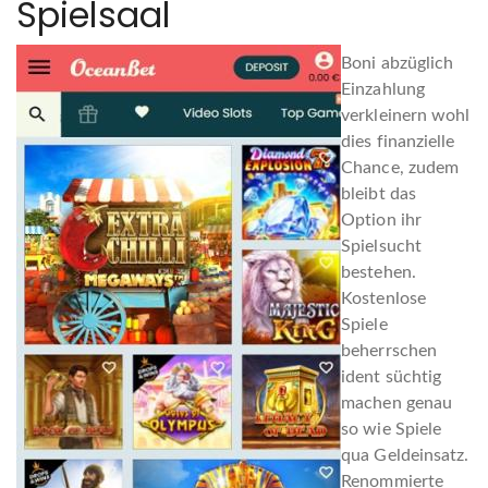
Spielsaal
Boni abzüglich
Einzahlung
verkleinern wohl
dies finanzielle
Chance, zudem
bleibt das
Option ihr
Spielsucht
bestehen.
Kostenlose
Spiele
beherrschen
ident süchtig
machen genau
so wie Spiele
qua Geldeinsatz.
Renommierte