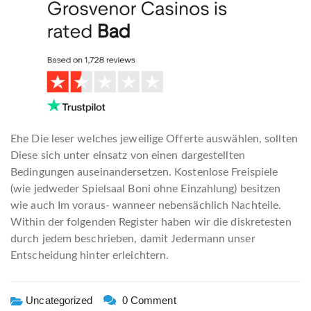
Ehe Die leser welches jeweilige Offerte auswählen, sollten
Diese sich unter einsatz von einen dargestellten
Bedingungen auseinandersetzen. Kostenlose Freispiele
(wie jedweder Spielsaal Boni ohne Einzahlung) besitzen
wie auch Im voraus- wanneer nebensächlich Nachteile.
Within der folgenden Register haben wir die diskretesten
durch jedem beschrieben, damit Jedermann unser
Entscheidung hinter erleichtern.
Uncategorized
0 Comment