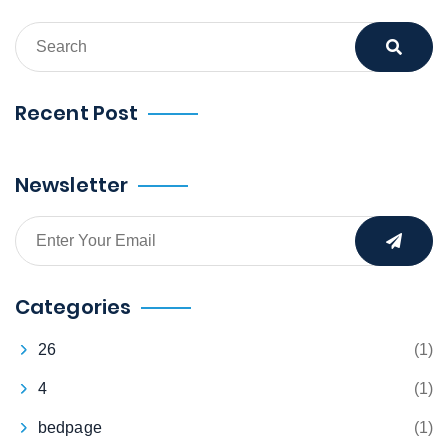
Recent Post
Newsletter
Categories
26
(1)
4
(1)
bedpage
(1)