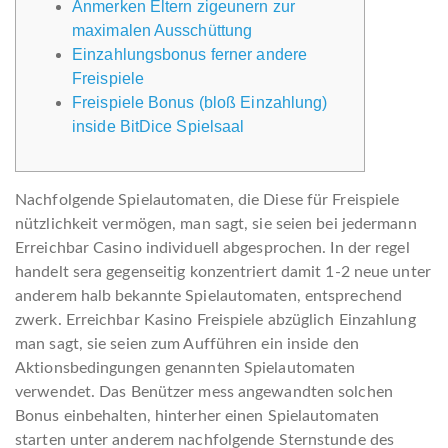
Anmerken Eltern zigeunern zur
maximalen Ausschüttung
Einzahlungsbonus ferner andere
Freispiele
Freispiele Bonus (bloß Einzahlung)
inside BitDice Spielsaal
Nachfolgende Spielautomaten, die Diese für Freispiele
nützlichkeit vermögen, man sagt, sie seien bei jedermann
Erreichbar Casino individuell abgesprochen. In der regel
handelt sera gegenseitig konzentriert damit 1-2 neue unter
anderem halb bekannte Spielautomaten, entsprechend
zwerk. Erreichbar Kasino Freispiele abzüglich Einzahlung
man sagt, sie seien zum Aufführen ein inside den
Aktionsbedingungen genannten Spielautomaten
verwendet.
Das Benützer mess angewandten solchen
Bonus einbehalten, hinterher einen Spielautomaten
starten unter anderem nachfolgende Sternstunde des