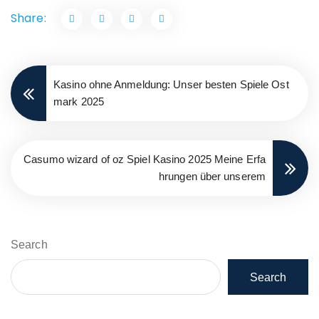
Share:
Kasino ohne Anmeldung: Unser besten Spiele Ost
mark 2025
Casumo wizard of oz Spiel Kasino 2025 Meine Erfa
hrungen über unserem
Search
Search