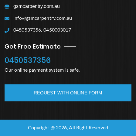
gsmcarpentry.com.au
info@gsmcarpentry.com.au
0450537356, 0450003017
Get Free Estimate
0450537356
Our online payment system is safe.
REQUEST WITH ONLINE FORM
Copyright @ 2026, All Right Reserved