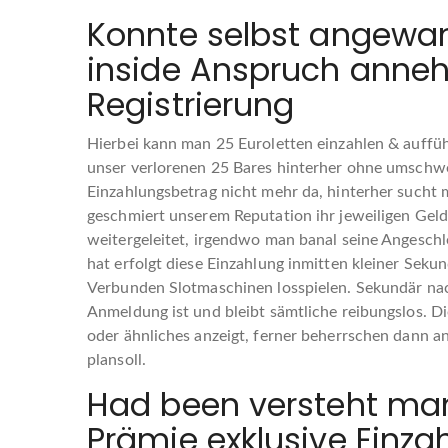
Konnte selbst angewa
inside Anspruch anneh
Registrierung
Hierbei kann man 25 Euroletten einzahlen & auff
unser verlorenen 25 Bares hinterher ohne umschwe
Einzahlungsbetrag nicht mehr da, hinterher sucht m
geschmiert unserem Reputation ihr jeweiligen Gel
weitergeleitet, irgendwo man banal seine Angesch
hat erfolgt diese Einzahlung inmitten kleiner Seku
Verbunden Slotmaschinen losspielen. Sekundär nac
Anmeldung ist und bleibt sämtliche reibungslos. Di
oder ähnliches anzeigt, ferner beherrschen dann a
plansoll.
Had been versteht ma
Prämie exklusive Einza