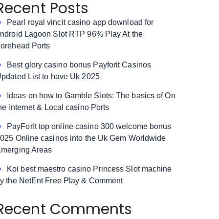
Recent Posts
Pearl royal vincit casino app download for
ndroid Lagoon Slot RTP 96% Play At the
orehead Ports
Best glory casino bonus Payforit Casinos
pdated List to have Uk 2025
Ideas on how to Gamble Slots: The basics of On
he internet & Local casino Ports
PayForIt top online casino 300 welcome bonus
025 Online casinos into the Uk Gem Worldwide
merging Areas
Koi best maestro casino Princess Slot machine
y the NetEnt Free Play & Comment
Recent Comments