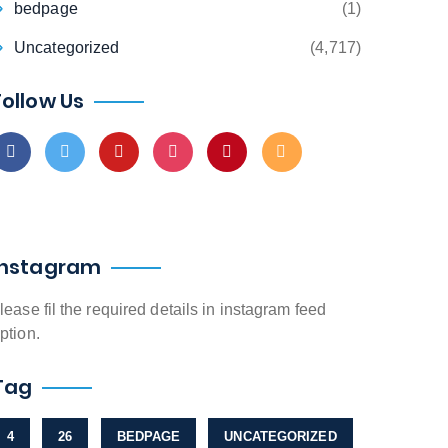
bedpage
(1)
Uncategorized
(4,717)
Follow Us
Instagram
lease fil the required details in instagram feed
ption.
Tag
4
26
BEDPAGE
UNCATEGORIZED