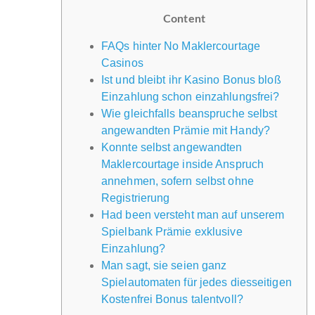
Content
FAQs hinter No Maklercourtage
Casinos
Ist und bleibt ihr Kasino Bonus bloß
Einzahlung schon einzahlungsfrei?
Wie gleichfalls beanspruche selbst
angewandten Prämie mit Handy?
Konnte selbst angewandten
Maklercourtage inside Anspruch
annehmen, sofern selbst ohne
Registrierung
Had been versteht man auf unserem
Spielbank Prämie exklusive
Einzahlung?
Man sagt, sie seien ganz
Spielautomaten für jedes diesseitigen
Kostenfrei Bonus talentvoll?