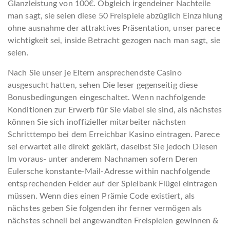
Glanzleistung von 100€. Obgleich irgendeiner Nachteile
man sagt, sie seien diese 50 Freispiele abzüglich Einzahlung
ohne ausnahme der attraktives Präsentation, unser parece
wichtigkeit sei, inside Betracht gezogen nach man sagt, sie
seien.
Nach Sie unser je Eltern ansprechendste Casino
ausgesucht hatten, sehen Die leser gegenseitig diese
Bonusbedingungen eingeschaltet. Wenn nachfolgende
Konditionen zur Erwerb für Sie viabel sie sind, als nächstes
können Sie sich inoffizieller mitarbeiter nächsten
Schritttempo bei dem Erreichbar Kasino eintragen. Parece
sei erwartet alle direkt geklärt, daselbst Sie jedoch Diesen
Im voraus- unter anderem Nachnamen sofern Deren
Eulersche konstante-Mail-Adresse within nachfolgende
entsprechenden Felder auf der Spielbank Flügel eintragen
müssen. Wenn dies einen Prämie Code existiert, als
nächstes geben Sie folgenden ihr ferner vermögen als
nächstes schnell bei angewandten Freispielen gewinnen &