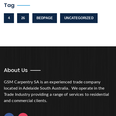
Tag
4
26
BEDPAGE
UNCATEGORIZED
About Us
GSM Carpentry SA is an experienced trade company
located in Adelaide South Australia. We operate in the
Trade Industry providing a range of services to residential
and commercial clients.