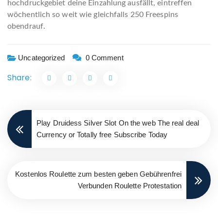
hochdruckgebiet deine Einzahlung ausfällt, eintreffen
wöchentlich so weit wie gleichfalls 250 Freespins
obendrauf.
Uncategorized
0 Comment
Share:
Play Druidess Silver Slot On the web The real deal
Currency or Totally free Subscribe Today
Kostenlos Roulette zum besten geben Gebührenfrei
Verbunden Roulette Protestation