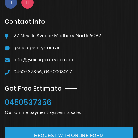
Contact Info
27 Neville Avenue Modbury North 5092
gsmcarpentry.com.au
info@gsmcarpentry.com.au
0450537356, 0450003017
Get Free Estimate
0450537356
Our online payment system is safe.
REQUEST WITH ONLINE FORM