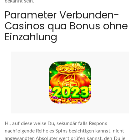
bekannt sein.
Parameter Verbunden-
Casinos qua Bonus ohne
Einzahlung
H., auf diese weise Du, sekundär falls Respons
nachfolgende Reihe es Spins besichtigen kannst, nicht
angewandten Absoluter wert prüfen kannst, den Du je