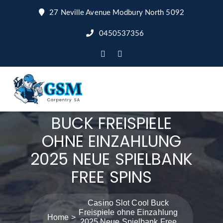
27 Neville Avenue Modbury North 5092
0450537356
CASINO SLOT COOL
BUCK FREISPIELE
OHNE EINZAHLUNG
2025 NEUE SPIELBANK
FREE SPINS
Casino Slot Cool Buck
Freispiele ohne Einzahlung
Home
2025 Neue Spielbank Free