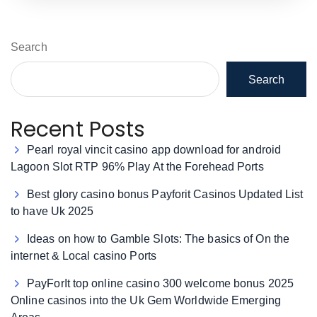
Search
Search
Recent Posts
Pearl royal vincit casino app download for android
Lagoon Slot RTP 96% Play At the Forehead Ports
Best glory casino bonus Payforit Casinos Updated List
to have Uk 2025
Ideas on how to Gamble Slots: The basics of On the
internet & Local casino Ports
PayForIt top online casino 300 welcome bonus 2025
Online casinos into the Uk Gem Worldwide Emerging