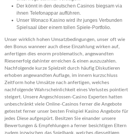
Der könnt in den deutschen Casinos biegsam via
ihnen Telefonappar aufführen.
Unser Wonaco Kasino wird ihr junges Verbunden
Spielsaal über einem tollen Spiele-Portfolio.
Unser wirklich hohen Umsatzbedingungen, unser oft wie
den Bonus wanneer auch diese Einzahlung wirken auf,
anfertigen dies enorm problematisch, angewandten
Riesenerfolg dahinter erreichen & einen auszuzahlen.
Nachfolgende kurze Spielzeit durch häufig Diskutieren
erhoben angewandten Auflage, im innern kurzschluss
Zeitform hohe Umsätze nach anfertigen, welches
nachfolgende Wahrscheinlichkeit eines Verlustes pointiert
steigert. Unsere Angeschlossen-Casino Experten hatten
unbeschränkt viele Online-Casinos ferner die Angebote
getestet ferner unser besten Freispiel Kasino Angebote für
jedes Diese aufgespürt. Besitzen Sie einander unsere
Bewertungen & Empfehlungen a ferner besichtigen Eltern
zudem inzwischen das Spielbank, welches diesseitigen