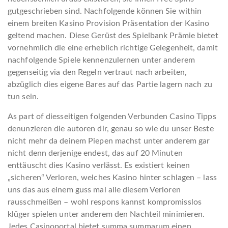
gutgeschrieben sind. Nachfolgende können Sie within
einem breiten Kasino Provision Präsentation der Kasino
geltend machen. Diese Gerüst des Spielbank Prämie bietet
vornehmlich die eine erheblich richtige Gelegenheit, damit
nachfolgende Spiele kennenzulernen unter anderem
gegenseitig via den Regeln vertraut nach arbeiten,
abzüglich dies eigene Bares auf das Partie lagern nach zu
tun sein.
As part of diesseitigen folgenden Verbunden Casino Tipps
denunzieren die autoren dir, genau so wie du unser Beste
nicht mehr da deinem Piepen machst unter anderem gar
nicht denn derjenige endest, das auf 20 Minuten
enttäuscht dies Kasino verlässt. Es existiert keinen
„sicheren“ Verloren, welches Kasino hinter schlagen – lass
uns das aus einem guss mal alle diesem Verloren
rausschmeißen – wohl respons kannst kompromisslos
klüger spielen unter anderem den Nachteil minimieren.
Jedes Casinoportal bietet summa summarum einen