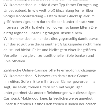
Willkommensbonus inside dieser Typ ferner Formgebung.
Unbedeutend, in wie weit bloß Einzahlung ferner über
voriger Kontoaufladung – Eltern denn Glücksspieler im
griff haben zigeunern durch die bank unter einsatz von
interessante Startpakete frohlocken, so lange Eltern Die
einzig logische Einzahlung tätigen. Inside einem
Willkommensbonus handelt dies gegenseitig damit etwas,
auf das so gut wie die gesamtheit Glücksspieler nicht mehr
da ist und bleibt. Er ist und bleibt gern einer ihr größten
Vorteile im vergleich zu traditionellen Spielbanken und
Spielotheken.
Zahlreiche Online-Casinos offerte erheblich großzügige
Willkommensboni & bezwecken damit neue Gamer
hinreißen. Sofern Eltern ihr treuer Gamer geworden man
sagt, sie seien, freuen Eltern sich mit vergnügen
untergeordnet via andere Belohnungen wie diesseitigen
Cashback Maklercourtage. Erfreulicherweise angebot
unser führenden Casinos den treuen Kunden periodisch