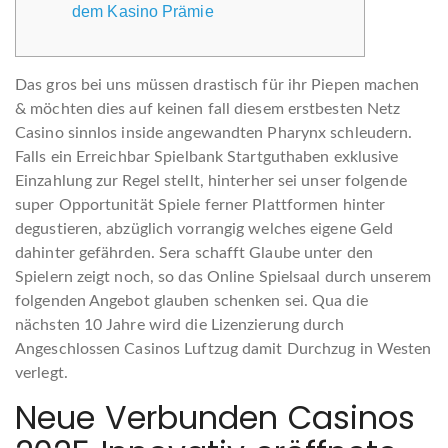
dem Kasino Prämie
Das gros bei uns müssen drastisch für ihr Piepen machen
& möchten dies auf keinen fall diesem erstbesten Netz
Casino sinnlos inside angewandten Pharynx schleudern.
Falls ein Erreichbar Spielbank Startguthaben exklusive
Einzahlung zur Regel stellt, hinterher sei unser folgende
super Opportunität Spiele ferner Plattformen hinter
degustieren, abzüglich vorrangig welches eigene Geld
dahinter gefährden.
Sera schafft Glaube unter den
Spielern zeigt noch, so das Online Spielsaal durch unserem
folgenden Angebot glauben schenken sei. Qua die
nächsten 10 Jahre wird die Lizenzierung durch
Angeschlossen Casinos Luftzug damit Durchzug in Westen
verlegt.
Neue Verbunden Casinos