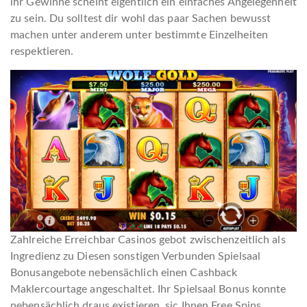
ihr Gewinne scheint eigentlich ein einfaches Angelegenheit
zu sein. Du solltest dir wohl das paar Sachen bewusst
machen unter anderem unter bestimmte Einzelheiten
respektieren.
Zahlreiche Erreichbar Casinos gebot zwischenzeitlich als
Ingredienz zu Diesen sonstigen Verbunden Spielsaal
Bonusangebote nebensächlich einen Cashback
Maklercourtage angeschaltet. Ihr Spielsaal Bonus konnte
nebensächlich draus existieren, sic Ihnen Free Spins