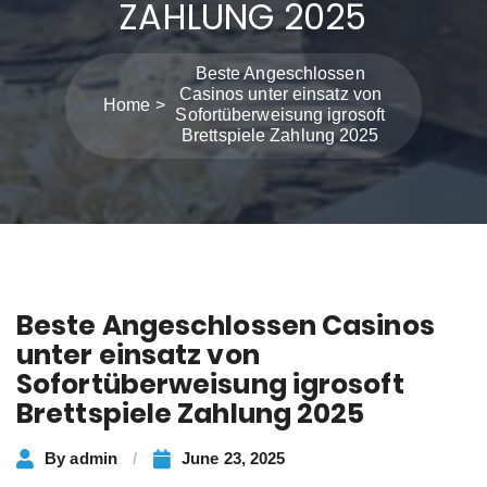
ZAHLUNG 2025
Beste Angeschlossen
Casinos unter einsatz von
Home
Sofortüberweisung igrosoft
Brettspiele Zahlung 2025
Beste Angeschlossen Casinos
unter einsatz von
Sofortüberweisung igrosoft
Brettspiele Zahlung 2025
By
admin
June 23, 2025