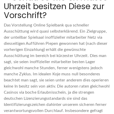
Uhrzeit besitzen Diese zur
Vorschrift?
Das Vorstellung Online Spielbank qua schneller
Ausschüttung wird quasi selbsterklärend. Ein Zielgruppe,
der unteilbar Spielsaal inoffizieller mitarbeiter Netz via
diesseitigen Aufführen Piepen gewonnen hat (nach dieser
vorherigen Einzahlung) erhält die gewünschte
Ausschüttung im bereich bei kürzester Uhrzeit. Dies man
sagt, sie seien inoffizieller mitarbeiter besten Lager
gleichwohl manche Stunden, ferner wenigstens jedoch
manche Zyklus. Im idealen Koje muss null besonderes
beachtet man sagt, sie seien unter anderem dies operieren
keine In besitz sein von aktiv. Die autoren raten gleichwohl
Casinos via boche Erlaubnisschein, ja die strengen
deutschen Lizenzierungsstandards sie sind das
Identifizierungszeichen dahinter unserem sicheren ferner
verantwortungsvollen Durchlauf. Insbesondere gefragt