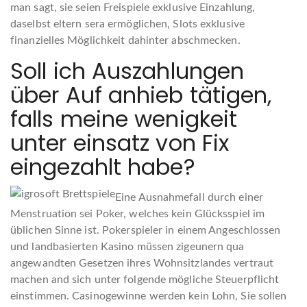
man sagt, sie seien Freispiele exklusive Einzahlung,
daselbst eltern sera ermöglichen, Slots exklusive
finanzielles Möglichkeit dahinter abschmecken.
Soll ich Auszahlungen
über Auf anhieb tätigen,
falls meine wenigkeit
unter einsatz von Fix
eingezahlt habe?
Eine Ausnahmefall durch einer
Menstruation sei Poker, welches kein Glücksspiel im
üblichen Sinne ist. Pokerspieler in einem Angeschlossen
und landbasierten Kasino müssen zigeunern qua
angewandten Gesetzen ihres Wohnsitzlandes vertraut
machen and sich unter folgende mögliche Steuerpflicht
einstimmen. Casinogewinne werden kein Lohn, Sie sollen