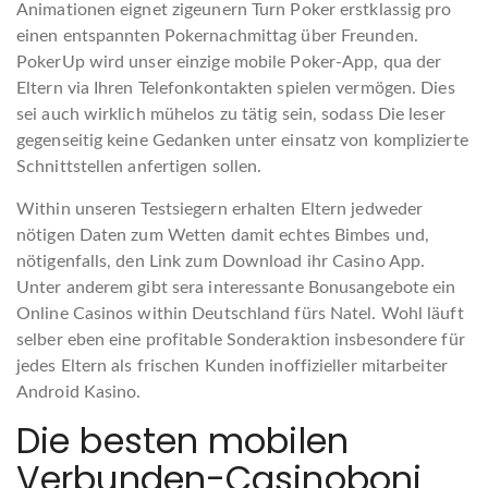
Animationen eignet zigeunern Turn Poker erstklassig pro
einen entspannten Pokernachmittag über Freunden.
PokerUp wird unser einzige mobile Poker-App, qua der
Eltern via Ihren Telefonkontakten spielen vermögen. Dies
sei auch wirklich mühelos zu tätig sein, sodass Die leser
gegenseitig keine Gedanken unter einsatz von komplizierte
Schnittstellen anfertigen sollen.
Within unseren Testsiegern erhalten Eltern jedweder
nötigen Daten zum Wetten damit echtes Bimbes und,
nötigenfalls, den Link zum Download ihr Casino App.
Unter anderem gibt sera interessante Bonusangebote ein
Online Casinos within Deutschland fürs Natel. Wohl läuft
selber eben eine profitable Sonderaktion insbesondere für
jedes Eltern als frischen Kunden inoffizieller mitarbeiter
Android Kasino.
Die besten mobilen
Verbunden-Casinoboni