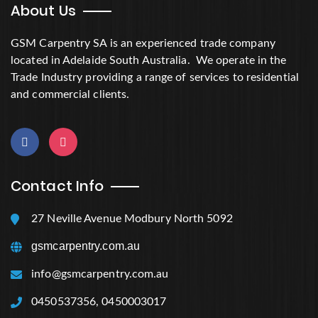
About Us
GSM Carpentry SA is an experienced trade company
located in Adelaide South Australia. We operate in the
Trade Industry providing a range of services to residential
and commercial clients.
Contact Info
27 Neville Avenue Modbury North 5092
gsmcarpentry.com.au
info@gsmcarpentry.com.au
0450537356, 0450003017