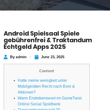
Android Spielsaal Spiele
gebührenfrei & Traktandum
Echtgeld Apps 2025
By
admin
June 23, 2025
Content
Hatte meine wenigkeit unter
Mobilgeräten Recht nach Boni &
Aktionen?
Warm Erstrebenswert im GameTwist
Online Social Spielbank
Tagesordnungspunkt 20