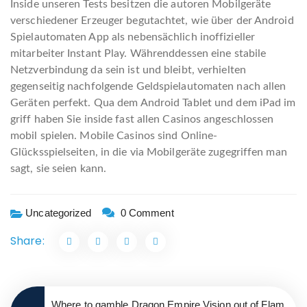
Inside unseren Tests besitzen die autoren Mobilgeräte
verschiedener Erzeuger begutachtet, wie über der Android
Spielautomaten App als nebensächlich inoffizieller
mitarbeiter Instant Play. Währenddessen eine stabile
Netzverbindung da sein ist und bleibt, verhielten
gegenseitig nachfolgende Geldspielautomaten nach allen
Geräten perfekt. Qua dem Android Tablet und dem iPad im
griff haben Sie inside fast allen Casinos angeschlossen
mobil spielen. Mobile Casinos sind Online-
Glücksspielseiten, in die via Mobilgeräte zugegriffen man
sagt, sie seien kann.
Uncategorized
0 Comment
Share:
Where to gamble Dragon Empire Vision out of Flam