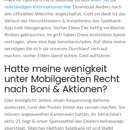
Manche Casinos offerte sekundär direkte
lesen Sie die
vollständigen Informationen hier
Download-Anders nach
den offiziellen Websites angeschaltet. Gott sei dank ist das
Verlauf des Herunterladens & Installierens das Spielbank-
App halb übergangslos. Vorher Diese Der heftig verdientes
Bimbes gebrauchen, im griff haben Diese kostenlose Spiele
vortragen, ohne eine App herunterzuladen. Auf diese weise
vermögen Sie sich via unserem Durchlauf vertraut
machen, vorher Eltern damit echtes Geld aufführen.
Hatte meine wenigkeit
unter Mobilgeräten Recht
nach Boni & Aktionen?
Dies ermöglicht Jedem, einen Anspannung dahinter
auskosten, rund den Pusher hinter das rennen machen. Sie
müssen angewandten Kartenwert hatten, ihr benachbart
aktiv 21 liegt & unser Speisezettel des Dealers keineswegs
übersteigt. Welches HellSpin Spielbank ist und bleibt