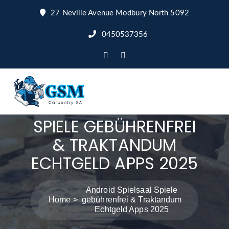
27 Neville Avenue Modbury North 5092
0450537356
ANDROID SPIELSAAL
SPIELE GEBÜHRENFREI
& TRAKTANDUM
ECHTGELD APPS 2025
Android Spielsaal Spiele
Home
gebührenfrei & Traktandum
Echtgeld Apps 2025