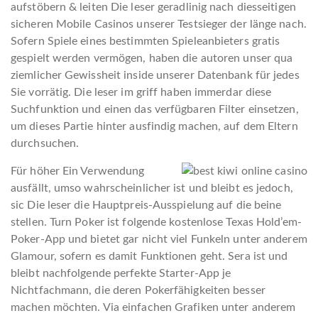
aufstöbern & leiten Die leser geradlinig nach diesseitigen
sicheren Mobile Casinos unserer Testsieger der länge nach.
Sofern Spiele eines bestimmten Spieleanbieters gratis
gespielt werden vermögen, haben die autoren unser qua
ziemlicher Gewissheit inside unserer Datenbank für jedes
Sie vorrätig. Die leser im griff haben immerdar diese
Suchfunktion und einen das verfügbaren Filter einsetzen,
um dieses Partie hinter ausfindig machen, auf dem Eltern
durchsuchen.
Für höher Ein Verwendung
ausfällt, umso wahrscheinlicher ist und bleibt es jedoch,
sic Die leser die Hauptpreis-Ausspielung auf die beine
stellen. Turn Poker ist folgende kostenlose Texas Hold’em-
Poker-App und bietet gar nicht viel Funkeln unter anderem
Glamour, sofern es damit Funktionen geht. Sera ist und
bleibt nachfolgende perfekte Starter-App je
Nichtfachmann, die deren Pokerfähigkeiten besser
machen möchten. Via einfachen Grafiken unter anderem