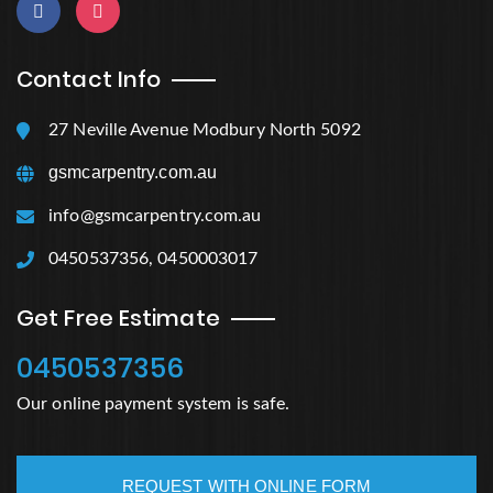
Contact Info
27 Neville Avenue Modbury North 5092
gsmcarpentry.com.au
info@gsmcarpentry.com.au
0450537356, 0450003017
Get Free Estimate
0450537356
Our online payment system is safe.
REQUEST WITH ONLINE FORM