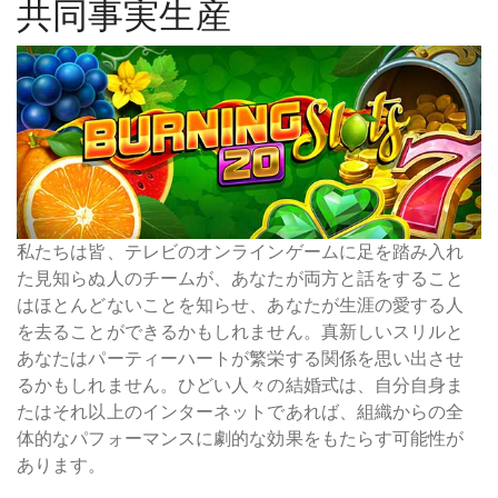
共同事実生産
私たちは皆、テレビのオンラインゲームに足を踏み入れ
た見知らぬ人のチームが、あなたが両方と話をすること
はほとんどないことを知らせ、あなたが生涯の愛する人
を去ることができるかもしれません。真新しいスリルと
あなたはパーティーハートが繁栄する関係を思い出させ
るかもしれません。ひどい人々の結婚式は、自分自身ま
たはそれ以上のインターネットであれば、組織からの全
体的なパフォーマンスに劇的な効果をもたらす可能性が
あります。