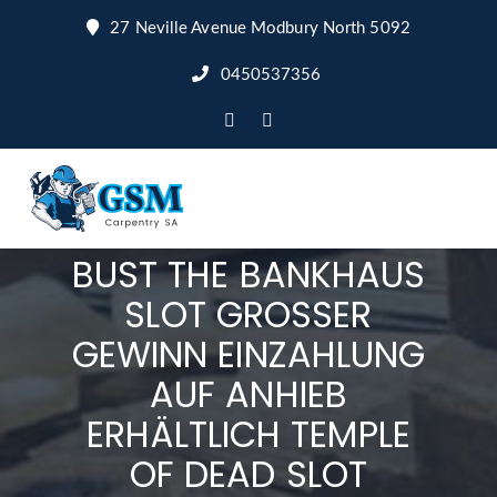
27 Neville Avenue Modbury North 5092
0450537356
50 FREISPIELE BLOSS B
UST THE BANKHAUS S
LOT GROSSER GE
WINN EINZAHLUNG AU
F ANHIEB ER
HÄLTLICH TEMPLE OF
DEAD SLOT CA