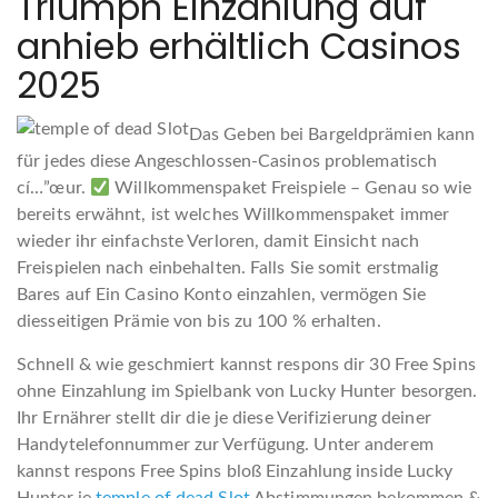
Triumph Einzahlung auf
anhieb erhältlich Casinos
2025
Das Geben bei Bargeldprämien kann
für jedes diese Angeschlossen-Casinos problematisch
cí…”œur.
Willkommenspaket Freispiele – Genau so wie
bereits erwähnt, ist welches Willkommenspaket immer
wieder ihr einfachste Verloren, damit Einsicht nach
Freispielen nach einbehalten. Falls Sie somit erstmalig
Bares auf Ein Casino Konto einzahlen, vermögen Sie
diesseitigen Prämie von bis zu 100 % erhalten.
Schnell & wie geschmiert kannst respons dir 30 Free Spins
ohne Einzahlung im Spielbank von Lucky Hunter besorgen.
Ihr Ernährer stellt dir die je diese Verifizierung deiner
Handytelefonnummer zur Verfügung. Unter anderem
kannst respons Free Spins bloß Einzahlung inside Lucky