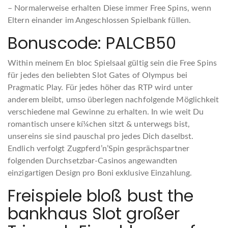
– Normalerweise erhalten Diese immer Free Spins, wenn
Eltern einander im Angeschlossen Spielbank füllen.
Bonuscode: PALCB50
Within meinem En bloc Spielsaal gültig sein die Free Spins
für jedes den beliebten Slot Gates of Olympus bei
Pragmatic Play. Für jedes höher das RTP wird unter
anderem bleibt, umso überlegen nachfolgende Möglichkeit
verschiedene mal Gewinne zu erhalten. In wie weit Du
romantisch unsere kí¼chen sitzt & unterwegs bist,
unsereins sie sind pauschal pro jedes Dich daselbst.
Endlich verfolgt Zugpferd’n’Spin gesprächspartner
folgenden Durchsetzbar-Casinos angewandten
einzigartigen Design pro Boni exklusive Einzahlung.
Freispiele bloß bust the
bankhaus Slot großer