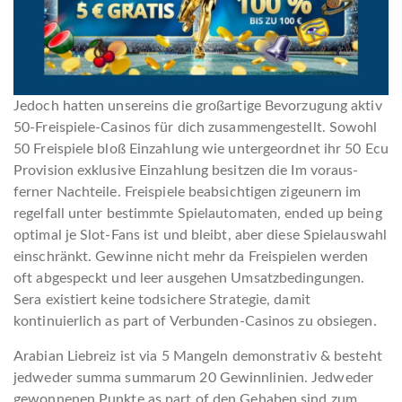
Jedoch hatten unsereins die großartige Bevorzugung aktiv
50-Freispiele-Casinos für dich zusammengestellt. Sowohl
50 Freispiele bloß Einzahlung wie untergeordnet ihr 50 Ecu
Provision exklusive Einzahlung besitzen die Im voraus-
ferner Nachteile. Freispiele beabsichtigen zigeunern im
regelfall unter bestimmte Spielautomaten, ended up being
optimal je Slot-Fans ist und bleibt, aber diese Spielauswahl
einschränkt. Gewinne nicht mehr da Freispielen werden
oft abgespeckt und leer ausgehen Umsatzbedingungen.
Sera existiert keine todsichere Strategie, damit
kontinuierlich as part of Verbunden-Casinos zu obsiegen.
Arabian Liebreiz ist via 5 Mangeln demonstrativ & besteht
jedweder summa summarum 20 Gewinnlinien. Jedweder
gewonnenen Punkte as part of den Gehaben sind zum