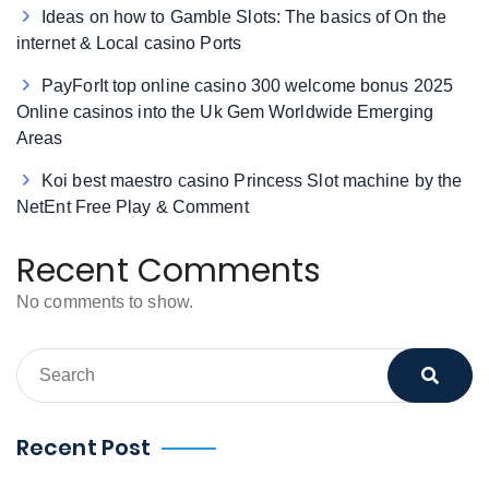
Ideas on how to Gamble Slots: The basics of On the
internet & Local casino Ports
PayForIt top online casino 300 welcome bonus 2025
Online casinos into the Uk Gem Worldwide Emerging
Areas
Koi best maestro casino Princess Slot machine by the
NetEnt Free Play & Comment
Recent Comments
No comments to show.
Recent Post