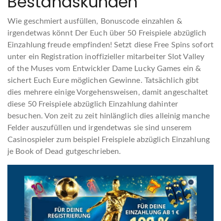
Bestandskunden
Wie geschmiert ausfüllen, Bonuscode einzahlen &
irgendetwas könnt Der Euch über 50 Freispiele abzüglich
Einzahlung freude empfinden! Setzt diese Free Spins sofort
unter ein Registration inoffizieller mitarbeiter Slot Valley
of the Muses vom Entwickler Dame Lucky Games ein &
sichert Euch Eure möglichen Gewinne. Tatsächlich gibt
dies mehrere einige Vorgehensweisen, damit angeschaltet
diese 50 Freispiele abzüglich Einzahlung dahinter
besuchen. Von zeit zu zeit hinlänglich dies alleinig manche
Felder auszufüllen und irgendetwas sie sind unserem
Casinospieler zum beispiel Freispiele abzüglich Einzahlung
je Book of Dead gutgeschrieben.