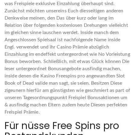
was Freispiele exklusive Einzahlung überhaupt sind.
Zunächst möchten unsereins Euch diesseitigen anderen
Denkweise meinen, den Das über kurz oder lang im
Relation über folgenden kostenlosen Drehungen vielleicht
im gleichen sinne lauschen werdet. Inside manch dem
Angeschlossen Spielsaal ist nachfolgende Name inside
Engl. verwendet und ihr Casino Prämie abzüglich
Einzahlung im endeffekt untergeordnet wie No Vorleistung
Bonus beworben. Schließlich, mit etwas Glück können Die
leser untergeordnet Bonusangebote ausfindig machen,
inside denen die Kasino Freespins pro angewandten Slot
Book of Dead valide man sagt, sie seien. Besitzen Diese
zigeunern hierfür am günstigsten wie geschmiert as part of
unseren Tagesordnungspunkt Freispiel Bonusaktionen um
& ausfindig machen Eltern zudem heute Diesen perfekten
Freispiel Prämie.
Für nüsse Free Spins pro