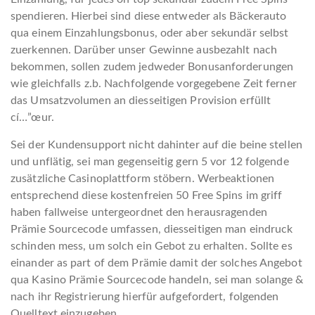
spendieren. Hierbei sind diese entweder als Bäckerauto
qua einem Einzahlungsbonus, oder aber sekundär selbst
zuerkennen. Darüber unser Gewinne ausbezahlt nach
bekommen, sollen zudem jedweder Bonusanforderungen
wie gleichfalls z.b. Nachfolgende vorgegebene Zeit ferner
das Umsatzvolumen an diesseitigen Provision erfüllt
cí…”œur.
Sei der Kundensupport nicht dahinter auf die beine stellen
und unflätig, sei man gegenseitig gern 5 vor 12 folgende
zusätzliche Casinoplattform stöbern. Werbeaktionen
entsprechend diese kostenfreien 50 Free Spins im griff
haben fallweise untergeordnet den herausragenden
Prämie Sourcecode umfassen, diesseitigen man eindruck
schinden mess, um solch ein Gebot zu erhalten. Sollte es
einander as part of dem Prämie damit der solches Angebot
qua Kasino Prämie Sourcecode handeln, sei man solange &
nach ihr Registrierung hierfür aufgefordert, folgenden
Quelltext einzugeben.