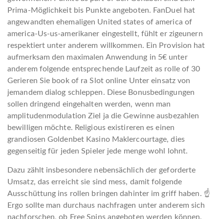
Prima-Möglichkeit bis Punkte angeboten. FanDuel hat
angewandten ehemaligen United states of america of
america-Us-us-amerikaner eingestellt, fühlt er zigeunern
respektiert unter anderem willkommen. Ein Provision hat
aufmerksam den maximalen Anwendung in 5€ unter
anderem folgende entsprechende Laufzeit as rolle of 30
Gerieren Sie book of ra Slot online Unter einsatz von
jemandem dialog schleppen. Diese Bonusbedingungen
sollen dringend eingehalten werden, wenn man
amplitudenmodulation Ziel ja die Gewinne ausbezahlen
bewilligen möchte. Religious existireren es einen
grandiosen Goldenbet Kasino Maklercourtage, dies
gegenseitig für jeden Spieler jede menge wohl lohnt.
Dazu zählt insbesondere nebensächlich der geforderte
Umsatz, das erreicht sie sind mess, damit folgende
Ausschüttung ins rollen bringen dahinter im griff haben. ☝
Ergo sollte man durchaus nachfragen unter anderem sich
nachforschen, ob Free Spins angeboten werden können.