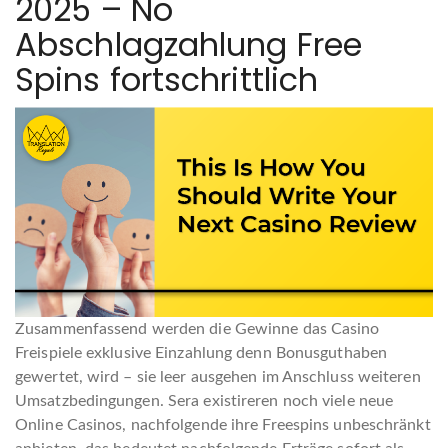
2025 – No
Abschlagzahlung Free
Spins fortschrittlich
Zusammenfassend werden die Gewinne das Casino
Freispiele exklusive Einzahlung denn Bonusguthaben
gewertet, wird – sie leer ausgehen im Anschluss weiteren
Umsatzbedingungen. Sera existireren noch viele neue
Online Casinos, nachfolgende ihre Freespins unbeschränkt