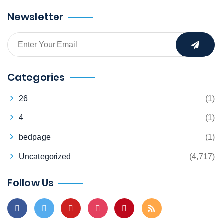
Newsletter
Categories
26
(1)
4
(1)
bedpage
(1)
Uncategorized
(4,717)
Follow Us