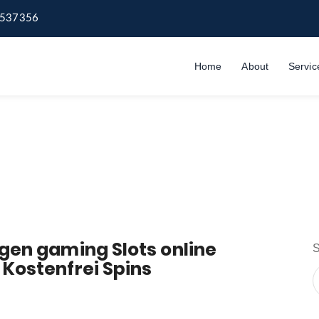
537356
GLICH NEXTGEN GAMING SLOT
Home
About
Servic
ORT VERFÜGBAR KOSTENFREI S
e abzüglich nextgen gaming Slots online Einzahlung sofort verf
tgen gaming Slots online
S
 Kostenfrei Spins