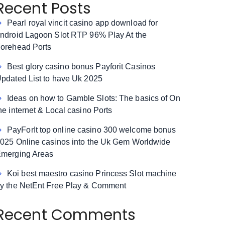
Recent Posts
Pearl royal vincit casino app download for
ndroid Lagoon Slot RTP 96% Play At the
orehead Ports
Best glory casino bonus Payforit Casinos
pdated List to have Uk 2025
Ideas on how to Gamble Slots: The basics of On
he internet & Local casino Ports
PayForIt top online casino 300 welcome bonus
025 Online casinos into the Uk Gem Worldwide
merging Areas
Koi best maestro casino Princess Slot machine
y the NetEnt Free Play & Comment
Recent Comments