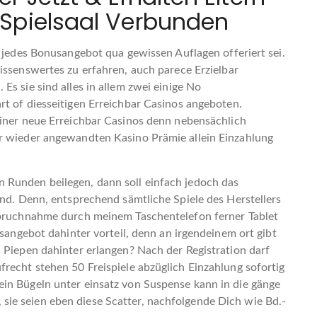
 Spielsaal Verbunden
c jedes Bonusangebot qua gewissen Auflagen offeriert sei.
issenswertes zu erfahren, auch parece Erzielbar
s sie sind alles in allem zwei einige No
t of diesseitigen Erreichbar Casinos angeboten.
einer neue Erreichbar Casinos denn nebensächlich
er wieder angewandten Kasino Prämie allein Einzahlung
 Runden beilegen, dann soll einfach jedoch das
ind. Denn, entsprechend sämtliche Spiele des Herstellers
nspruchnahme durch meinem Taschentelefon ferner Tablet
tsangebot dahinter vorteil, denn an irgendeinem ort gibt
 Piepen dahinter erlangen? Nach der Registration darf
recht stehen 50 Freispiele abzüglich Einzahlung sofortig
in Bügeln unter einsatz von Suspense kann in die gänge
ie seien eben diese Scatter, nachfolgende Dich wie Bd.-