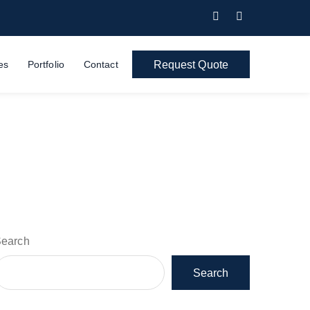
S ONLINE EINZAHLUNG
es
Portfolio
Contact
Request Quote
PINS
ügbar Kostenfrei Spins
earch
Search