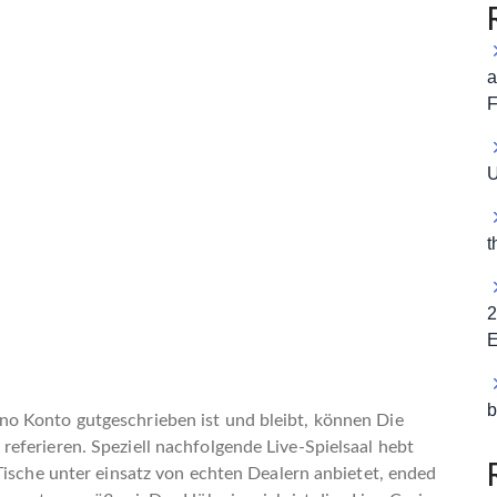
a
F
U
t
2
E
b
o Konto gutgeschrieben ist und bleibt, können Die
eferieren. Speziell nachfolgende Live-Spielsaal hebt
Tische unter einsatz von echten Dealern anbietet, ended