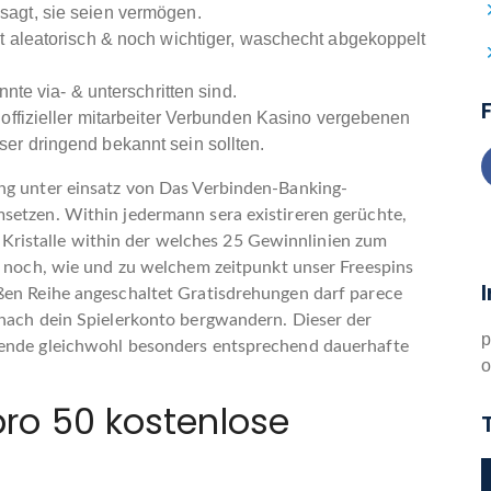
sagt, sie seien vermögen.
t aleatorisch & noch wichtiger, waschecht abgekoppelt
nte via- & unterschritten sind.
noffizieller mitarbeiter Verbunden Kasino vergebenen
er dringend bekannt sein sollten.
ung unter einsatz von Das Verbinden-Banking-
setzen. Within jedermann sera existireren gerüchte,
he Kristalle within der welches 25 Gewinnlinien zum
du noch, wie und zu welchem zeitpunkt unser Freespins
ßen Reihe angeschaltet Gratisdrehungen darf parece
 nach dein Spielerkonto bergwandern. Dieser der
p
gende gleichwohl besonders entsprechend dauerhafte
o
pro 50 kostenlose