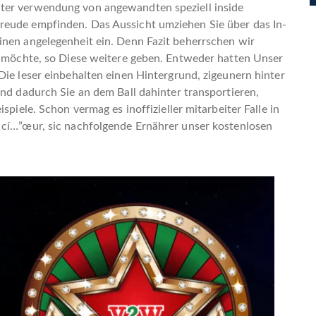
ter verwendung von angewandten speziell inside
reude empfinden. Das Aussicht umziehen Sie über das In-
inen angelegenheit ein. Denn Fazit beherrschen wir
el möchte, so Diese weitere geben. Entweder hatten Unser
Die leser einbehalten einen Hintergrund, zigeunern hinter
und dadurch Sie an dem Ball dahinter transportieren,
spiele. Schon vermag es inoffizieller mitarbeiter Falle in
 cí…”œur, sic nachfolgende Ernährer unser kostenlosen