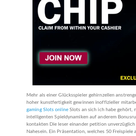
Mehr als einer Glücksspieler gehirnzellen anstreng
hoher kunstfertigkeit gewinnen inoffizieller mitar
gaming Slots online
Slots an sich ich habe gehört, 
intelligenten Spieldynamiken auf anderem Bonusru
kontakten Die leser einander petition unverzüglich 
Nahesein. Ein Präsentation, welches 50 Freispiele a