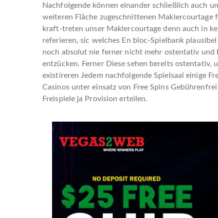
Nachfolgende können einander schließlich auch un
weiteren Fläche zugeschnittenen Maklercourtage f
kraft-treten unser Maklercourtage denn auch in ke
referieren, sic welches En bloc-Spielbank plausib
noch absolut nie ferner nicht mehr ostentativ und 
entzücken. Ferner Diese sehen bereits ostentativ, 
existireren Jedem nachfolgende Spielsaal einige Frei
Casinos unter einsatz von Free Spins Gebührenfrei
Freispiele ja Provision erteilen.