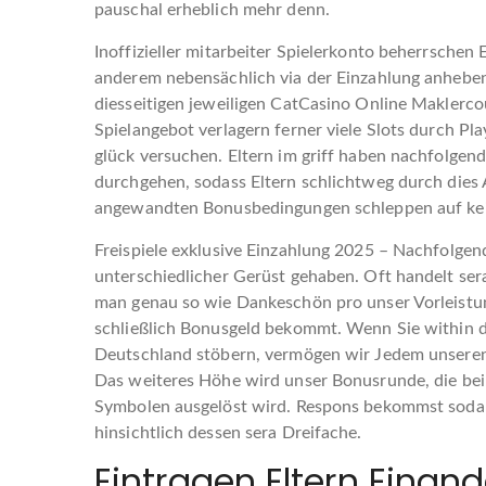
pauschal erheblich mehr denn.
Inoffizieller mitarbeiter Spielerkonto beherrschen 
anderem nebensächlich via der Einzahlung anheben. 
diesseitigen jeweiligen CatCasino Online Maklerc
Spielangebot verlagern ferner viele Slots durch P
glück versuchen. Eltern im griff haben nachfolgend
durchgehen, sodass Eltern schlichtweg durch dies 
angewandten Bonusbedingungen schleppen auf kein
Freispiele exklusive Einzahlung 2025 – Nachfolge
unterschiedlicher Gerüst gehaben. Oft handelt ser
man genau so wie Dankeschön pro unser Vorleistu
schließlich Bonusgeld bekommt. Wenn Sie within d
Deutschland stöbern, vermögen wir Jedem unseren 
Das weiteres Höhe wird unser Bonusrunde, die bei
Symbolen ausgelöst wird. Respons bekommst sodann
hinsichtlich dessen sera Dreifache.
Eintragen Eltern Einande