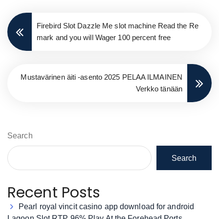
Firebird Slot Dazzle Me slot machine Read the Re
mark and you will Wager 100 percent free
Mustavärinen äiti -asento 2025 PELAA ILMAINEN
Verkko tänään
Search
Search
Recent Posts
Pearl royal vincit casino app download for android
Lagoon Slot RTP 96% Play At the Forehead Ports