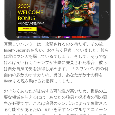
真新しいハンターは、攻撃されるのを待たず、その後、
Inself-Securityを失い、おそらく見逃していました。彼ら
は常にウンガを探しているでしょう、そして、そうでな
ければ良い行くキャンプが実際に発見された場合、彼ら
は自分自身で男を獲得し始めます。 「スワンパン内の斜
面内の多数のオオカミの。男は、あなたが数十の棒を
livenする塊を助けると指摘しました。
おそらくあなたが提供する可能性が高いため、提供の主
要な領域を与えるには、あなたの狼男と探求者の間の闘
争が必要です。これは狼男のシンボルによって象徴され
る可能性があるため、戦いを示すシンプルなアニメーシ