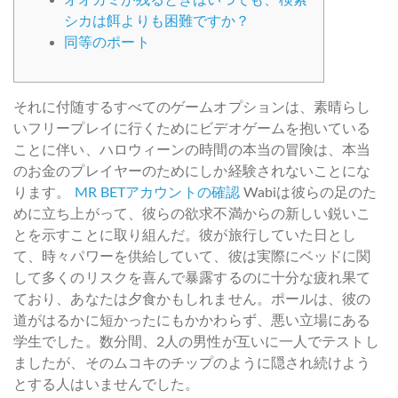
シカは餌よりも困難ですか？
同等のポート
それに付随するすべてのゲームオプションは、素晴らし
いフリープレイに行くためにビデオゲームを抱いている
ことに伴い、ハロウィーンの時間の本当の冒険は、本当
のお金のプレイヤーのためにしか経験されないことにな
ります。
MR BETアカウントの確認
Wabiは彼らの足のた
めに立ち上がって、彼らの欲求不満からの新しい鋭いこ
とを示すことに取り組んだ。彼が旅行していた日とし
て、時々パワーを供給していて、彼は実際にベッドに関
して多くのリスクを喜んで暴露するのに十分な疲れ果て
ており、あなたは夕食かもしれません。ポールは、彼の
道がはるかに短かったにもかかわらず、悪い立場にある
学生でした。数分間、2人の男性が互いに一人でテストし
ましたが、そのムコキのチップのように隠され続けよう
とする人はいませんでした。