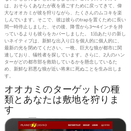
は、おそらくあなたが夜を過ごすために戻ってきて、偉
大なオオカミが彼を狩りながら、たくさんのムコキを楽
しんでいます。そこで、彼は彼らのtrapを置くために長い
間一時停止しました、その後、降雪から3〜4インチを持
っているよりも彼らをカバーしました。 1泊あたりの新し
いネイティブは、新鮮な出入り口を個人的に個人的に、
最新の光を閉めてください。一晩、巨大な狼が都市に関
連しており、犠牲者を探しています。さらに、2人のハン
ターがどの都市部を救助しているかを懸念しているた
め、新鮮な邪悪な狼が近い将来に死ぬことを生み出しま
す。
オオカミのターゲットの種
類とあなたは敷地を狩りま
す