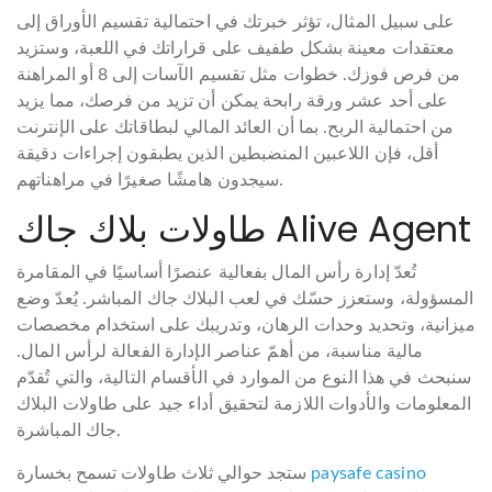
على سبيل المثال، تؤثر خبرتك في احتمالية تقسيم الأوراق إلى
معتقدات معينة بشكل طفيف على قراراتك في اللعبة، وستزيد
من فرص فوزك. خطوات مثل تقسيم الآسات إلى 8 أو المراهنة
على أحد عشر ورقة رابحة يمكن أن تزيد من فرصك، مما يزيد
من احتمالية الربح.
بما أن العائد المالي لبطاقاتك على الإنترنت
أقل، فإن اللاعبين المنضبطين الذين يطبقون إجراءات دقيقة
سيجدون هامشًا صغيرًا في مراهناتهم.
طاولات بلاك جاك Alive Agent
تُعدّ إدارة رأس المال بفعالية عنصرًا أساسيًا في المقامرة
المسؤولة، وستعزز حسّك في لعب البلاك جاك المباشر. يُعدّ وضع
ميزانية، وتحديد وحدات الرهان، وتدريبك على استخدام مخصصات
مالية مناسبة، من أهمّ عناصر الإدارة الفعالة لرأس المال.
سنبحث في هذا النوع من الموارد في الأقسام التالية، والتي تُقدّم
المعلومات والأدوات اللازمة لتحقيق أداء جيد على طاولات البلاك
جاك المباشرة.
paysafe casino
ستجد حوالي ثلاث طاولات تسمح بخسارة