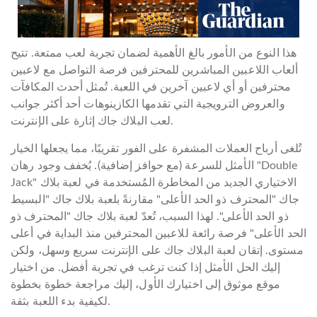
هذا النوع من الأمور بالغ الأهمية لضمان تجربة لعب ممتعة. تتيح
ألعاب اللاعبين المباشرين للمحترفين فرصة التواصل مع لاعبين
محترفين أو أي لاعبين آخرين في اللعبة. تُمثل أحدث المكافآت
والعروض الترويجية التي تقدمها الكازينوهات أحد أكثر جوانب
لعب البلاك جاك إثارة على الإنترنت.
تُلغى أرباح العملات المشفرة على الفور تقريبًا، مما يجعلها الخيار
الأمثل للسرعة (مع حوافز إضافية). يُخفف وجود رهان "Double
Jack" الاختياري الجديد من المخاطرة المُستخدمة في لعبة بلاك
جاك "المحترف ذو الحد الأعلى" مقارنةً بلعبة بلاك جاك "البسيط
ذو الحد الأعلى". لهذا السبب، تُعدّ لعبة بلاك جاك "المحترف ذو
الحد الأعلى" فرصة رائعة للاعبين المحترفين منذ البداية في أعلى
مستوى. إتقان لعبة البلاك جاك على الإنترنت سريع وسهل، ولكن
إليك الحل الأمثل إذا كنت ترغب في تجربة أفضل. من اختيار
موقع موثوق إلى اختيارك الأول، إليك مراجعة خطوة بخطوة
لكيفية بدء اللعبة بثقة.