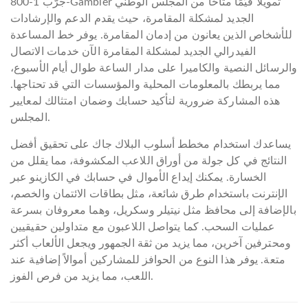
جرّب 1-800-Gambler تمويلًا قيّمًا متاحًا من المجلس الوطني
الجديد لمشكلة المقامرة، حيث يقدم الدعم والإرشادات
للأشخاص الذين يعانون من إدمان المقامرة. يوفر خط المساعدة
الفيدرالي الجديد لمشكلة المقامرة الآن خدمات الاتصال
والرسائل النصية والكاميرا على مدار الساعة طوال أيام الأسبوع،
مما يربطك بالمعلومات المحلية والمؤسسات التي قد تحتاجها.
هذه المشاركة ضرورية لتأكيد حسابك وضمان امتثالك لمعايير
المجلس.
يساعدك استخدام مخطط أسلوب البلاك جاك على تحقيق أفضل
النتائج في كل جولة من أوراق اللاعب المكشوفة، مما يقلل من
الخسارة. يمكنك إيداع الأموال في حسابك في الكازينو عبر
الإنترنت باستخدام طرق شائعة، مثل بطاقات الائتمان والخصم،
بالإضافة إلى محافظ مثل نيتيلر وسكريل، وهما معروفان بسرعة
عمليات السحب. كما يتواصل اللاعبون مع متداولين حقيقيين
ومحترفين آخرين، مما يزيد من ثقة الجمهور ويجعل الألعاب أكثر
متعة. يوفر هذا النوع من الحوافز للمشاركين أموالاً إضافية عند
اللعب، مما يزيد من فرص الفوز.