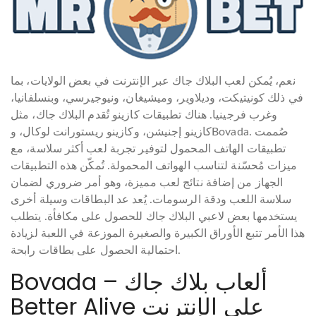
نعم، يُمكن لعب البلاك جاك عبر الإنترنت في بعض الولايات، بما
في ذلك كونيتيكت، وديلاوير، وميشيغان، ونيوجيرسي، وبنسلفانيا،
وغرب فرجينيا. هناك تطبيقات كازينو تُقدم البلاك جاك، مثل
كازينو إجنيشن، وكازينو ريستورانت لوكال، وBovada. صُممت
تطبيقات الهاتف المحمول لتوفير تجربة لعب أكثر سلاسة، مع
ميزات مُحسّنة لتناسب الهواتف المحمولة. تُمكّن هذه التطبيقات
الجهاز من إضافة نتائج لعب مميزة، وهو أمر ضروري لضمان
سلاسة اللعب ودقة الرسومات. يُعد عد البطاقات وسيلة أخرى
يستخدمها بعض لاعبي البلاك جاك للحصول على مكافأة. يتطلب
هذا الأمر تتبع الأوراق الكبيرة والصغيرة الموزعة في اللعبة لزيادة
احتمالية الحصول على بطاقات رابحة.
Bovada – ألعاب بلاك جاك
Better Alive على الإنترنت