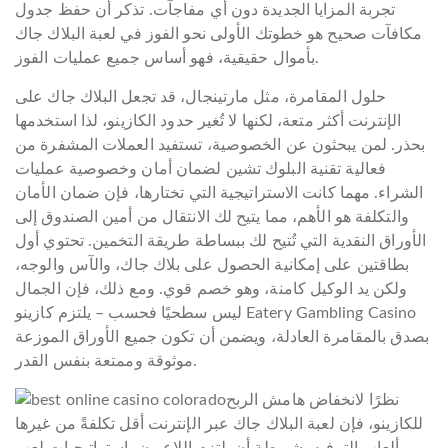
تجربة المزايا الجديدة دون أي مفاجآت. تذكر أن حفظ جدول
مكافآت صحيح هو خطوتك الأولى نحو الفوز في لعبة البلاك جاك
بأموال حقيقية، فهو أساس جميع عمليات الفوز.
حلول المقامرة، مثل مارتينجال، قد تجعل البلاك جاك على
الإنترنت أكثر متعة، لكنها لا تُغير حدود الكازينو، لذا استخدمها
بحذر. لمن يبحثون عن الخصوصية، تستفيد العملات المشفرة من
فعالية تقنية البلوك تشين لضمان أمان وخصوصية عمليات
الشراء. مهما كانت الاستراتيجية التي تختارها، فإن ضمان الأمان
والتكلفة هو الأهم، مما يتيح لك الانتقال من أمين الصندوق إلى
الأوراق النقدية التي تُتيح لك ببساطة طريقة التخمين. تحتوي أول
بطاقتين على إمكانية الحصول على بلاك جاك، والآس والوجه،
ولكن يد الوكيل كامنة، وهو خصم قوي. ومع ذلك، فإن الجمال
ليس سطحيًا فحسب – يلتزم كازينو Eatery Gambling Casino
بصدق بالمقامرة العادلة، ويضمن أن تكون جميع الأوراق الموزعة
موثوقة وممتعة بنفس القدر.
نظرًا لانخفاض هامش الربح
للكازينو، فإن لعبة البلاك جاك عبر الإنترنت أقل تكلفةً من غيرها