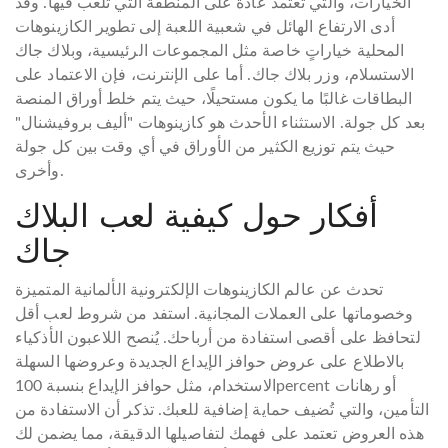
الخيارات، والتي تعتمد عادةً على المنطقة التي تُلعب فيها. وقد
أدى الارتفاع الهائل في شعبية اللعبة إلى تطوير الكازينوهات
المحلية خياراتٍ خاصة مثل المجموعات الرئيسية، وبلاك جاك
الاستسلام، وزر بلاك جاك. أما على الإنترنت، فإن الاعتماد على
البطاقات غالبًا ما يكون مستحيلًا، حيث يتم خلط أوراق المنصة
بعد كل جولة. الاستثناء الأحدث هو كازينوهات "أليف بروفيشنال"
حيث يتم توزيع الكثير من الأوراق في أي وقت بين كل جولة
وأخرى.
أفكار حول كيفية لعب البلاك
جاك
تحدث عن عالم الكازينوهات الإلكترونية الألمانية المتميزة
وخصوماتها على العملات المجانية. استفد من شروط لعب أقل
لتحافظ على أقصى استفادة من أرباحك. يُنصح اللاعبون الأذكياء
بالاطلاع على عروض حوافز الإيداع الجديدة وعروضها السهلة
الاستخدام، مثل حوافز الإيداع بنسبة 100percent أو رهانات
التأمين، والتي تُضيف حماية إضافية للعبك. تذكر أن الاستفادة من
هذه العروض تعتمد على فهمك لتفاصيلها الدقيقة، مما يضمن لك