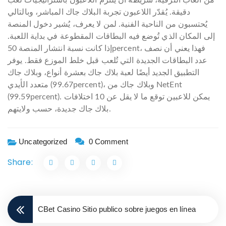
من ألعاب الترفيه، شريطة أن يلتزم اللاعبون باستراتيجيات لعب
دقيقة. يُقدّر اللاعبون تجربة البلاك جاك المباشر، وبالتالي
يُحتسبون من الناحية الفنية. لمن لا يعرف، يُشير دخول المنصة
إلى المكان الذي تُوضع فيه البطاقات المقطوعة في بداية اللعبة.
إذا كانت نسبة انتشار المنصة 50percent، فهذا يعني أن نصف
عدد البطاقات الجديدة التي تُلعب قبل خلط الموزع فقط. يوفر
التطبيق الجديد أيضًا لعبة بلاك جاك بعشرة أنواع، وبلاك جاك
متعدد الأيدي (99.67percent)، وبلاك جاك من NetEnt
(99.59percent). يمكن للاعبين توقع ما لا يقل عن 10 اختلافات
بلاك جاك جديدة، حسب ولايتهم.
Uncategorized
0 Comment
Share:
CBet Casino Sitio publico sobre juegos en línea