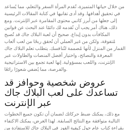
من خلال حياتها المتميزة، تُقدم المرأة السفر والتعلم، مما يُساعد
في تحقيق أهدافها. وقد أدى تفانيها في كتابة المقالات الرئيسية
إلى جعلها من أبرز كاتبي محتوى المقامرة عبر الإنترنت. ومع
ذلك، هناك أمر يجب أن نُقدمه لك دائمًا عند البحث عن قوانين
المكافآت بدون إيداع. صحيح أن لعبة البلاك جاك قد تُصبح
مُتفوقة، ولكن من غير العملي أن تُحقق ربحًا من لعب ألعاب
القمار من المنزل لأنها مُصممة لتُنافسك. يتطلب تعلم البلاك جاك
المعرفة والنصائح، واختيار أفضل المنصات والطاولات عبر
الإنترنت، واللعب بمسؤولية. إنها لعبة تجمع بين الاستراتيجية
والفرصة، مما يُضفي شعورًا رائعًا.
عروض شخصية وحوافز قد
تساعدك على لعب البلاك جاك
عبر الإنترنت
مع ذلك، يمكنك ضبط حركاتك لضمان أن تكون جميع الخطوات
التالية متوافقة مع النتائج السابقة. لهذا الغرض، يمكنك الاكتفاء
بقراءة كتاب عام حول كيفية الفوز في البلاك جاك للاستفادة من