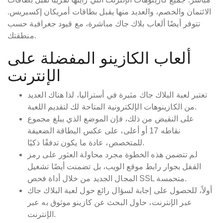
مباشر. جميع كازينوهات الإنترنت التي رأيتها تقريبًا تقبل بطاقات
الائتمان والخصم، والعديد منها يقبل بطاقات أمريكان إكسبريس.
تتوفر أيضًا ألعاب بلاك جاك مباشرة، مع قيود جغرافية حسب
منطقتك.
ألعاب الكازينو المفضلة على
الإنترنت
تعتبر لعبة البلاك جاك مثيرة في أستراليا، لذا هناك العديد
من الكازينوهات الإلكترونية المتاحة لك لتقديم اللعبة.
على النقيض من ذلك، فإن الموضع الذي يبلغ مجموع
نقاطه 17 أو أعلى، على عكس البطاقة الضعيفة
للمتخصص، عادة ما يكون تدفقًا ذكيًا.
لم تتضمن هذه الخطوة مجرد محاولة العثور على رمز
القفل بجوار رابط موقع الويب، بل تضمنت أيضًا تشغيل
المجال الجديد من خلال أداة فحص SSL متحمسة.
أولاً، للحصول على إجابة لسؤال رائع حول لعبة البلاك جاك
عبر الإنترنت، حاول البحث عن كازينو موثوق به عبر
الإنترنت.