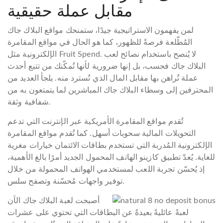
مقابل عملة حقيقية
لمن يفهمون الاستراتيجية جيدًا، ستمنحك مواقع البلاك جاك
المُطّلعة فرصةً للظهور، كما هو الحال في مواقع المقامرة
الإلكترونية مثل Fruit Spend. لا يُنصح باستخدام نصائح لعب
البلاك جاك فحسب، بل إنها ضرورية لأنها تُمكّنك من تتبع أحدث
عملة تُراهن بها مقابل المال الذي تُسترد منه. يلجأ العديد من
المحترفين إلى وسطاء البلاك جاك المباشرين لما يتمتعون به من
شفافية وثقة.
تُقدم مواقع المقامرة الأمريكية عبر الإنترنت التي تدعم
التحويلات المالية سحوبات أسهل. كما تُقدم مواقع المقامرة
الإلكترونية المُدربة التي تستخدم بطاقات الائتمان خيارات مغرية
للغاية. يُعدّ تطبيق كازينو الهاتف المحمول الجديد أمرًا بالغ الأهمية،
إذ يُحسّن تجربة اللعب لمستخدمي الهواتف المحمولة من خلال
توفير واجهات مُحسّنة وتصفح سلس.
أصبحت لعبة البلاك جاك الآن
لعبةً عائليةً بعيدةً عن البطاقات التي تحتوي على عشرات